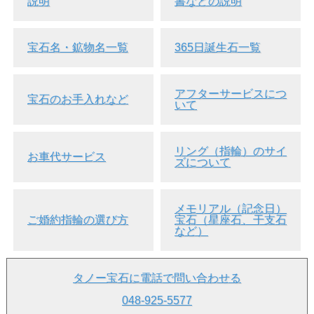
説明
書などの説明
宝石名・鉱物名一覧
365日誕生石一覧
アフターサービスにつ
宝石のお手入れなど
いて
リング（指輪）のサイ
お車代サービス
ズについて
メモリアル（記念日）
ご婚約指輪の選び方
宝石（星座石、干支石
など）
タノー宝石に電話で問い合わせる
048-925-5577