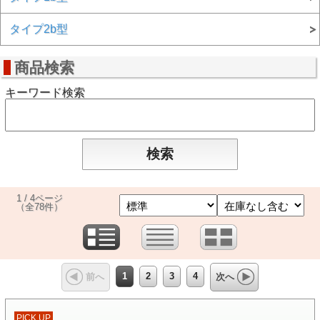
タイプ2b型
商品検索
キーワード検索
1 / 4ページ
（全78件）
1
2
3
4
前へ
次へ
PICK UP