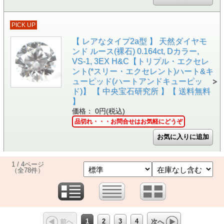
PICK UP
【 レアなタイプ2a型 】 天然ダイヤモ
ンド ルース(裸石) 0.164ct, Dカラー,
VS-1, 3EX H&C【トリプル・エクセレ
ント(*スリー・エクセレント)ハート&キ
ューピッド(ハートアンドキューピッ
ド)】 【 中央宝石研究所 】【 送料無料
】
価格： 0円(税込)
品切れ・・・お問合せはお気軽にどうぞ
1 / 4ページ
（全78件）
1
2
3
4
前へ
次へ