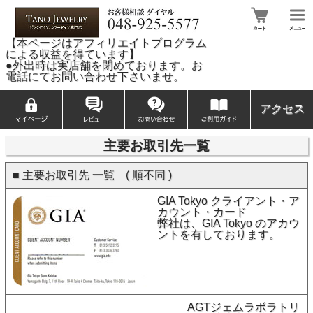
【本ページはアフィリエイトプログラム
による収益を得ています】
●外出時は実店舗を閉めております。お
電話にてお問い合わせ下さいませ。
アクセス
主要お取引先一覧
■ 主要お取引先 一覧 ( 順不同 )
GIA Tokyo クライアント・ア
カウント・カード
弊社は、GIA Tokyo のアカウ
ントを有しております。
AGTジェムラボラトリ