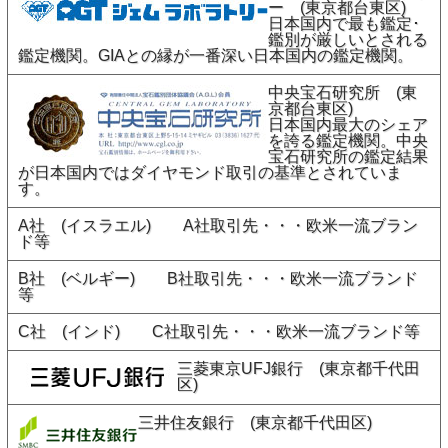
ー (東京都台東区)
日本国内で最も鑑定･
鑑別が厳しいとされる
鑑定機関。GIAとの縁が一番深い日本国内の鑑定機関。
中央宝石研究所 (東
京都台東区)
日本国内最大のシェア
を誇る鑑定機関。中央
宝石研究所の鑑定結果
が日本国内ではダイヤモンド取引の基準とされていま
す。
A社 (イスラエル) A社取引先・・・欧米一流ブラン
ド等
B社 (ベルギー) B社取引先・・・欧米一流ブランド
等
C社 (インド) C社取引先・・・欧米一流ブランド等
三菱東京UFJ銀行 (東京都千代田
区)
三井住友銀行 (東京都千代田区)