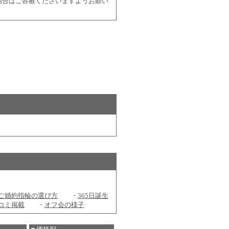
場合はご容赦くださいますようお願い
ご婚約指輪の選び方
・
365日誕生
コミ掲載
・
オフ会の様子