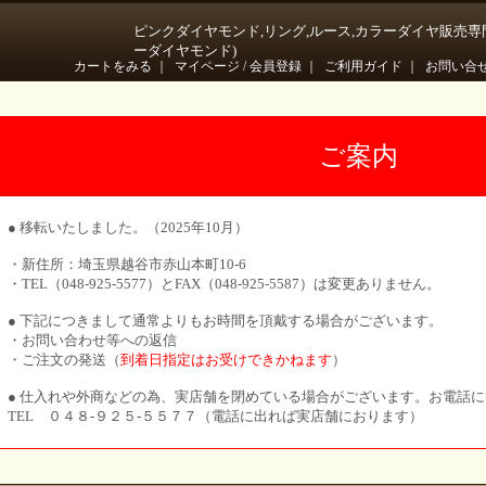
ピンクダイヤモンド,リング,ルース,カラーダイヤ販売専
ーダイヤモンド)
カートをみる
｜
マイページ / 会員登録
｜
ご利用ガイド
｜
お問い合
ご案内
● 移転いたしました。（2025年10月）
・新住所：埼玉県越谷市赤山本町10-6
・TEL（048-925-5577）とFAX（048-925-5587）は変更ありません。
● 下記につきまして通常よりもお時間を頂戴する場合がございます。
・お問い合わせ等への返信
・ご注文の発送（
到着日指定はお受けできかねます
）
● 仕入れや外商などの為、実店舗を閉めている場合がございます。お電話
TEL ０４８-９２５-５５７７（電話に出れば実店舗におります）