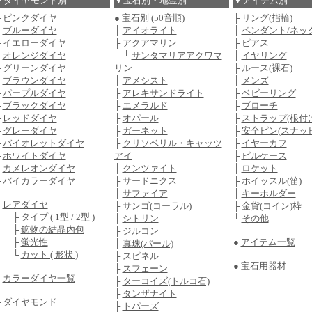
▼ダイヤモンド別
▼宝石別・地金別
▼アイテム別
├
ピンクダイヤ
● 宝石別 (50音順)
├
リング(指輪)
├
ブルーダイヤ
├
アイオライト
├
ペンダント/ネッ
├
イエローダイヤ
├
アクアマリン
├
ピアス
├
オレンジダイヤ
└
サンタマリアアクワマ
├
イヤリング
├
グリーンダイヤ
リン
├
ルース(裸石)
├
ブラウンダイヤ
├
アメシスト
├
メンズ
├
パープルダイヤ
├
アレキサンドライト
├
ベビーリング
├
ブラックダイヤ
├
エメラルド
├
ブローチ
├
レッドダイヤ
├
オパール
├
ストラップ(根付け
├
グレーダイヤ
├
ガーネット
├
安全ピン(スナッ
├
バイオレットダイヤ
├
クリソベリル・キャッツ
├
イヤーカフ
├
ホワイトダイヤ
アイ
├
ピルケース
├
カメレオンダイヤ
├
クンツァイト
├
ロケット
├
バイカラーダイヤ
├
サードニクス
├
ホイッスル(笛)
├
サファイア
├
キーホルダー
├
レアダイヤ
├
サンゴ(コーラル)
├
金貨(コイン)枠
├
タイプ ( 1型 / 2型 )
├
シトリン
└
その他
├
鉱物の結晶内包
├
ジルコン
├
蛍光性
●
アイテム一覧
├
真珠(パール)
└
カット ( 形状 )
├
スピネル
●
宝石用器材
├
スフェーン
├
カラーダイヤ一覧
├
ターコイズ(トルコ石)
├
タンザナイト
└
ダイヤモンド
├
トパーズ