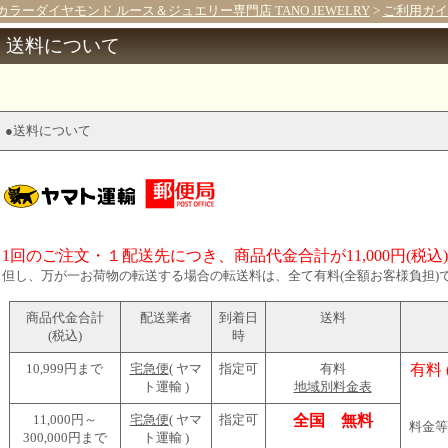
カラーダイヤモンド ルース＆ジュエリー専門店 TANO JEWELRY
>
ご利用ガイド
送料について
●送料について
1回のご注文・１配送先につき、商品代金合計が11,000円(税
但し、万が一お荷物の転送する場合の転送料は、全て有料(全額お客様負担)
商品代金合計
配送業者
到着日
送料
(税込)
時
10,999円まで
宅急便
( ヤマ
指定可
有料
有料
ト運輸 )
地域別料金表
11,000円～
宅急便
( ヤマ
指定可
全国 無料
料金等
300,000円まで
ト運輸 )