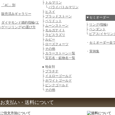
├
トルマリン
・
「4C」別
└
パライバトルマリン
├
ヒスイ
・
販売済みギャラリー
├
ブラッドストーン
▼セミオーダー
├
ペリドット
・
ダイヤモンド婚約指輪(エ
├
リング(指輪)
├
ムーンストーン
ンゲージリング)の選び方
├
ペンダント
├
モルガナイト
└
ピアス/イヤリン
├
ラピスラズリ
├
ルビー
・
セミオーダー全
├
ローズクォーツ
├
その他
・
実例集
├
カラーストーン一覧
└
宝石名・鉱物名一覧
● 地金別
├
プラチナ
├
イエローゴールド
├
ホワイトゴールド
├
ピンクゴールド
└
その他
お支払い・送料について