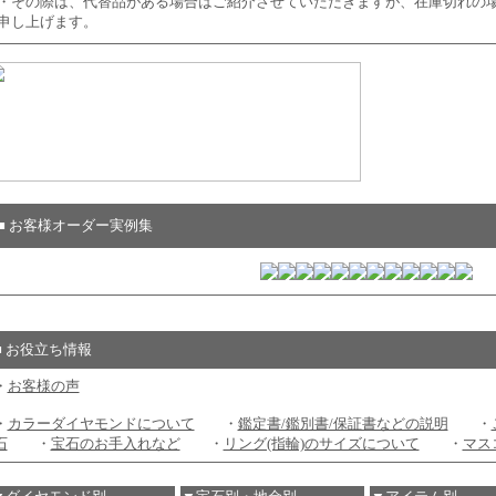
・その際は、代替品がある場合はご紹介させていただきますが、在庫切れの
申し上げます。
■ お客様オーダー実例集
■ お役立ち情報
・
お客様の声
・
カラーダイヤモンドについて
・
鑑定書/鑑別書/保証書などの説明
・
石
・
宝石のお手入れなど
・
リング(指輪)のサイズについて
・
マス