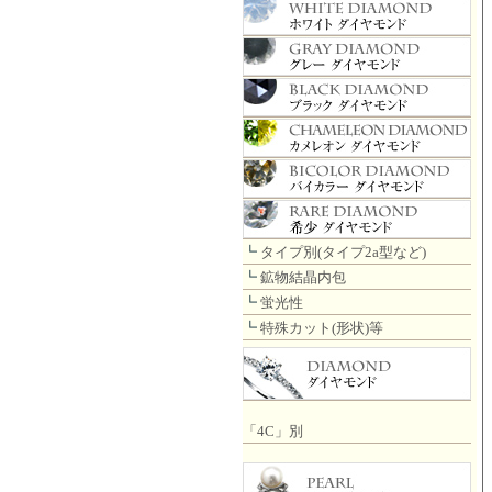
┗
タイプ別(タイプ2a型など)
┗
鉱物結晶内包
┗
蛍光性
┗
特殊カット(形状)等
「4C」別