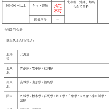
北海道、沖縄、離島
300,001円以上
ヤマト運輸
指定
も全て無料
不可
---
郵便局等
地域別料金表
商品代金合計(税込)
北海
北海道
道
北東
青森県 / 岩手県 / 秋田県
北
南東
宮城県 / 山形県 / 福島県
北
関東
茨城県 / 栃木県 / 群馬県 / 埼玉県 / 千葉県 / 東京都 / 神奈川県 / 
梨県