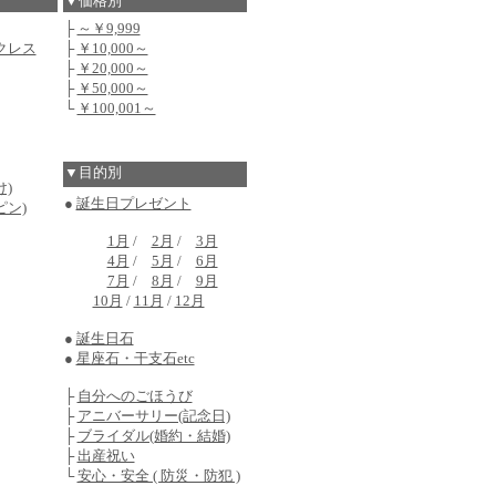
▼価格別
├
～￥9,999
クレス
├
￥10,000～
├
￥20,000～
├
￥50,000～
└
￥100,001～
▼目的別
)
●
誕生日プレゼント
ピン)
1月
/
2月
/
3月
4月
/
5月
/
6月
7月
/
8月
/
9月
10月
/
11月
/
12月
●
誕生日石
●
星座石・干支石etc
├
自分へのごほうび
├
アニバーサリー(記念日)
├
ブライダル(婚約・結婚)
├
出産祝い
└
安心・安全 ( 防災・防犯 )