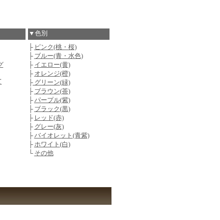
▼色別
├
ピンク(桃・桜)
├
ブルー(青・水色)
グ
├
イエロー(黄)
├
オレンジ(橙)
て
├
グリーン(緑)
├
ブラウン(茶)
├
パープル(紫)
├
ブラック(黒)
├
レッド(赤)
├
グレー(灰)
├
バイオレット(青紫)
├
ホワイト(白)
└
その他