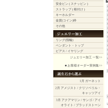
安全ピン ( スナッピン )
ストラップ ( 根付け )
キーホルダー
金貨(コイン)枠
その他
リング(指輪)
ペンダント・トップ
ピアス / イヤリング
ジュエリー加工 一覧>>
■ お客様オーダー実例集>>
1月
ガーネット
2月
アメジスト
/
クリソベリル・
キャッツアイ
3月
アクアマリン
/
サンゴ
/
アイ
オライト
/
ブラッドストーン