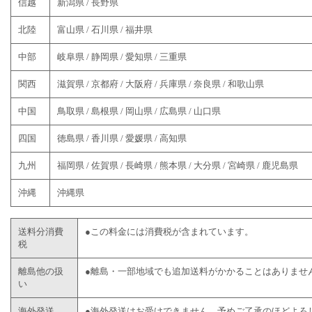
信越
新潟県 / 長野県
北陸
富山県 / 石川県 / 福井県
中部
岐阜県 / 静岡県 / 愛知県 / 三重県
関西
滋賀県 / 京都府 / 大阪府 / 兵庫県 / 奈良県 / 和歌山県
中国
鳥取県 / 島根県 / 岡山県 / 広島県 / 山口県
四国
徳島県 / 香川県 / 愛媛県 / 高知県
九州
福岡県 / 佐賀県 / 長崎県 / 熊本県 / 大分県 / 宮崎県 / 鹿児島県
沖縄
沖縄県
送料分消費
●この料金には消費税が含まれています。
税
離島他の扱
●離島・一部地域でも追加送料がかかることはありませ
い
海外発送
●海外発送はお受けできません。予めご了承のほどよろ