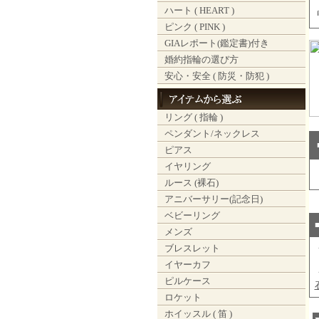
ハート ( HEART )
ピンク ( PINK )
GIAレポート(鑑定書)付き
婚約指輪の選び方
安心・安全 ( 防災・防犯 )
リング ( 指輪 )
ペンダント/ネックレス
ピアス
イヤリング
ルース (裸石)
アニバーサリー(記念日)
ベビーリング
メンズ
ブレスレット
イヤーカフ
ピルケース
ロケット
ホイッスル ( 笛 )