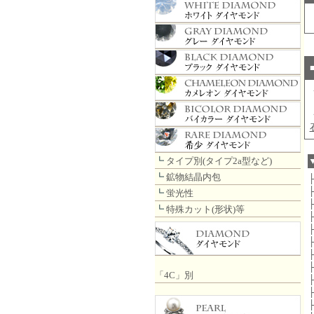
┗
タイプ別(タイプ2a型など)
┗
鉱物結晶内包
┗
蛍光性
┗
特殊カット(形状)等
「4C」別