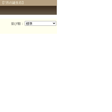
 【7月の誕生石】
並び順：