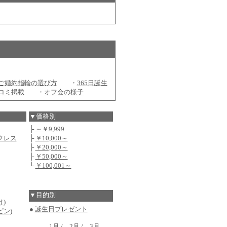
ご婚約指輪の選び方
・
365日誕生
コミ掲載
・
オフ会の様子
▼価格別
├
～￥9,999
クレス
├
￥10,000～
├
￥20,000～
├
￥50,000～
└
￥100,001～
▼目的別
)
●
誕生日プレゼント
ピン)
1月
/
2月
/
3月