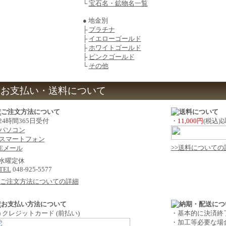
└
宝石名・鉱物名一覧
● 地金別
├
プラチナ
├
イエローゴールド
├
ホワイトゴールド
├
ピンクゴールド
└
その他
お支払い・送料について
 24時間365日受付
・
11,000円
(税込
パソコン
スマートフォン
>>送料についての
Eメール
 水曜定休
TEL
048-925-5577
>ご注文方法についての詳細
1) クレジットカード (前払い)
・基本的に決済終
・加工等必要な場