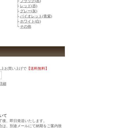
├
ブラック(黒)
├
レッド(赤)
├
グレー(灰)
├
バイオレット(青紫)
├
ホワイト(白)
└
その他
)以上お買い上げで
【送料無料】
詳細
了後、即日発送いたします。
合は、別途メールにて納期をご案内致