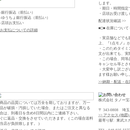
します。
・期日・時間指定
2) 銀行振込（前払い）
・店頭お受け渡し
3) ゆうちょ銀行振込（前払い）
配達状況確認 >>
4) 店頭お支払い
■□■ 在庫について 
>お支払についての詳細
・実店舗などでも
上、『1点モノ』
・このためタイミ
文が出来ても、実
・この場合、同等
キャンセル等とさ
・大変申し訳ござ
ます様お願い申し
>>納期・配送・
株式会社 タノー宝
商品の品質については万全を期しておりますが、万一
品が破損・汚損していた場合、またはご注文と異なる
〒 343-0808 
合は、到着日を含め8日間以内にご連絡下さい。
>> アクセス (地図
ぐに返品・交換をさせていただきます。 ( この場合送料
最寄り駅 : 東武
当店が負担致します。 )