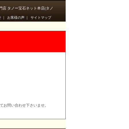
門店 タノー宝石ネット本店(タノ
せ
｜
お客様の声
｜
サイトマップ
にてお問い合わせ下さいませ。