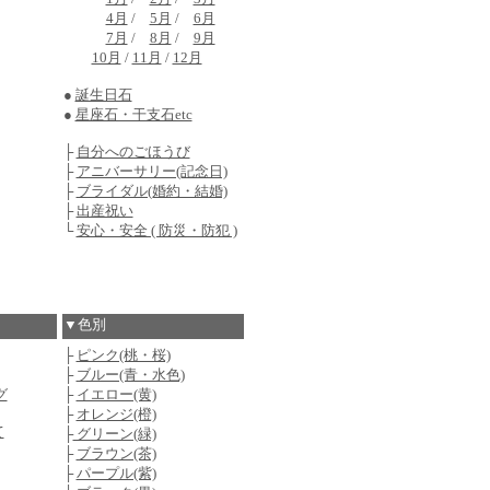
4月
/
5月
/
6月
7月
/
8月
/
9月
10月
/
11月
/
12月
●
誕生日石
●
星座石・干支石etc
├
自分へのごほうび
├
アニバーサリー(記念日)
├
ブライダル(婚約・結婚)
├
出産祝い
└
安心・安全 ( 防災・防犯 )
▼色別
├
ピンク(桃・桜)
├
ブルー(青・水色)
グ
├
イエロー(黄)
├
オレンジ(橙)
て
├
グリーン(緑)
├
ブラウン(茶)
├
パープル(紫)