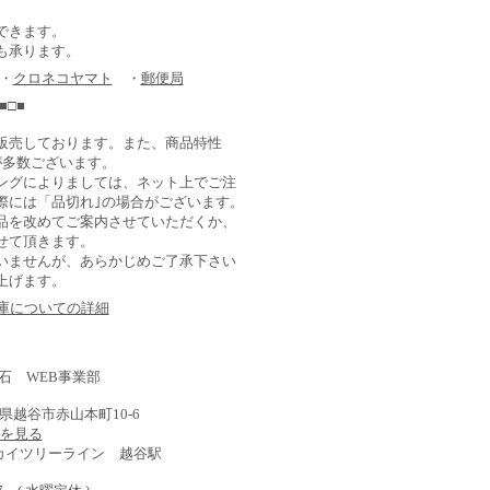
できます。
も承ります。
 ・
クロネコヤマト
・
郵便局
■□■
販売しております。また、商品特性
が多数ございます。
ングによりましては、ネット上でご注
際には「品切れ｣の場合がございます。
品を改めてご案内させていただくか、
せて頂きます。
いませんが、あらかじめご了承下さい
上げます。
在庫についての詳細
石 WEB事業部
埼玉県越谷市赤山本町10-6
) を見る
スカイツリーライン 越谷駅