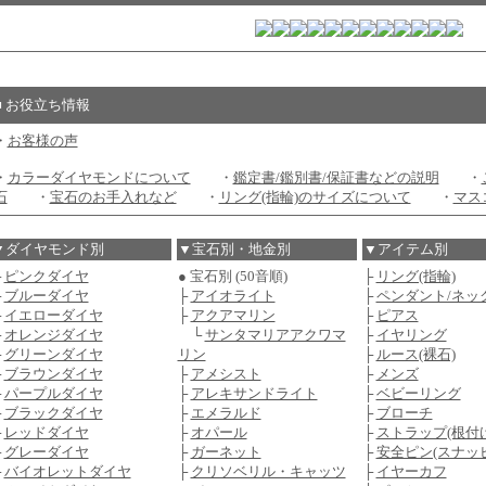
■ お役立ち情報
・
お客様の声
・
カラーダイヤモンドについて
・
鑑定書/鑑別書/保証書などの説明
・
石
・
宝石のお手入れなど
・
リング(指輪)のサイズについて
・
マス
▼ダイヤモンド別
▼宝石別・地金別
▼アイテム別
├
ピンクダイヤ
● 宝石別 (50音順)
├
リング(指輪)
├
ブルーダイヤ
├
アイオライト
├
ペンダント/ネッ
├
イエローダイヤ
├
アクアマリン
├
ピアス
├
オレンジダイヤ
└
サンタマリアアクワマ
├
イヤリング
├
グリーンダイヤ
リン
├
ルース(裸石)
├
ブラウンダイヤ
├
アメシスト
├
メンズ
├
パープルダイヤ
├
アレキサンドライト
├
ベビーリング
├
ブラックダイヤ
├
エメラルド
├
ブローチ
├
レッドダイヤ
├
オパール
├
ストラップ(根付け
├
グレーダイヤ
├
ガーネット
├
安全ピン(スナッ
├
バイオレットダイヤ
├
クリソベリル・キャッツ
├
イヤーカフ