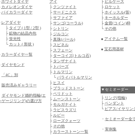
├
ホワイトダイヤ
アイ
├
ピルケース
├
カメレオンダイヤ
├
クンツァイト
├
ロケット
├
バイカラーダイヤ
├
サードニクス
├
ホイッスル(笛)
├
サファイア
├
キーホルダー
├
レアダイヤ
├
サンゴ(コーラル)
├
金貨(コイン)枠
├
タイプ ( 1型 / 2型 )
├
シトリン
└
その他
├
鉱物の結晶内包
├
ジルコン
├
蛍光性
●
アイテム一覧
├
真珠(パール)
└
カット ( 形状 )
├
スピネル
●
宝石用器材
├
スフェーン
├
カラーダイヤ一覧
├
ターコイズ(トルコ石)
├
タンザナイト
└
ダイヤモンド
├
トパーズ
├
トルマリン
・
「4C」別
└
パライバトルマリン
├
ヒスイ
・
販売済みギャラリー
├
ブラッドストーン
▼セミオーダー
├
ペリドット
・
ダイヤモンド婚約指輪(エ
├
リング(指輪)
├
ムーンストーン
ンゲージリング)の選び方
├
ペンダント
├
モルガナイト
└
ピアス/イヤリン
├
ラピスラズリ
├
ルビー
・
セミオーダー全
├
ローズクォーツ
├
その他
・
実例集
├
カラーストーン一覧