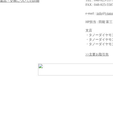
TEL : 048-925-5
>返品・交換についての詳細
FAX : 048-925-5
e-mail :
info@j-tan
HP担当 : 田能 富三
支店
・タノーダイヤモ
・タノーダイヤモ
・タノーダイヤモン
>>主要お取引先