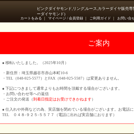
ピンクダイヤモンド,リング,ルース,カラーダイヤ販売専
ーダイヤモンド)
カートをみる
｜
マイページ / 会員登録
｜
ご利用ガイド
｜
お問い合
ご案内
● 移転いたしました。（2025年10月）
・新住所：埼玉県越谷市赤山本町10-6
・TEL（048-925-5577）とFAX（048-925-5587）は変更ありません。
● 下記につきまして通常よりもお時間を頂戴する場合がございます。
・お問い合わせ等への返信
・ご注文の発送（
到着日指定はお受けできかねます
）
● 仕入れや外商などの為、実店舗を閉めている場合がございます。お電話
TEL ０４８-９２５-５５７７（電話に出れば実店舗におります）