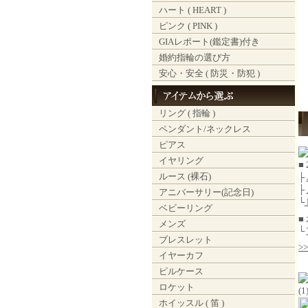
ハート ( HEART )
ピンク ( PINK )
GIAレポート(鑑定書)付き
婚約指輪の選び方
安心・安全 ( 防災・防犯 )
リング ( 指輪 )
ペンダント/ネックレス
ピアス
イヤリング
■
ルース (裸石)
├
├
アニバーサリー(記念日)
└
ベビーリング
■
メンズ
└
ブレスレット
>
イヤーカフ
ピルケース
ロケット
(
ホイッスル ( 笛 )