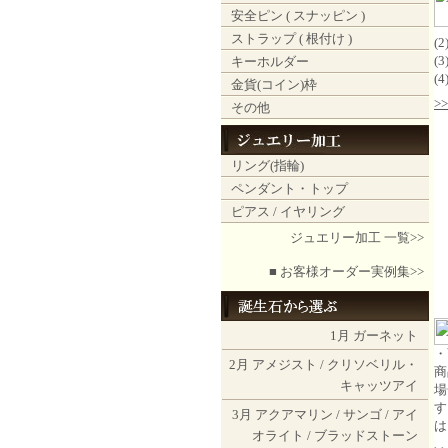
安全ピン ( スナッピン )
ストラップ ( 根付け )
(
(
キーホルダー
(
金貨(コイン)枠
>
その他
リング(指輪)
ペンダント・トップ
ピアス / イヤリング
ジュエリー加工 一覧>>
■ お客様オーダー実例集>>
1月
ガーネット
・
2月
アメジスト
/
クリソベリル・
商
キャッツアイ
場
す
3月
アクアマリン
/
サンゴ
/
アイ
は
オライト
/
ブラッドストーン