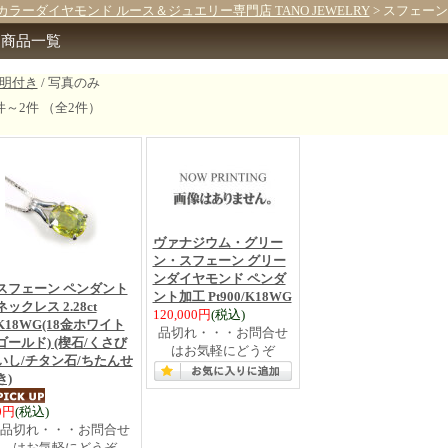
カラーダイヤモンド ルース＆ジュエリー専門店 TANO JEWELRY
> スフェーン
商品一覧
明付き
/ 写真のみ
件～2件 （全2件）
ヴァナジウム・グリー
ン・スフェーン グリー
ンダイヤモンド ペンダ
スフェーン ペンダント
ント加工 Pt900/K18WG
ネックレス 2.28ct
120,000円
(税込)
K18WG(18金ホワイト
品切れ・・・お問合せ
ゴールド) (楔石/くさび
はお気軽にどうぞ
いし/チタン石/ちたんせ
き)
0円
(税込)
品切れ・・・お問合せ
はお気軽にどうぞ