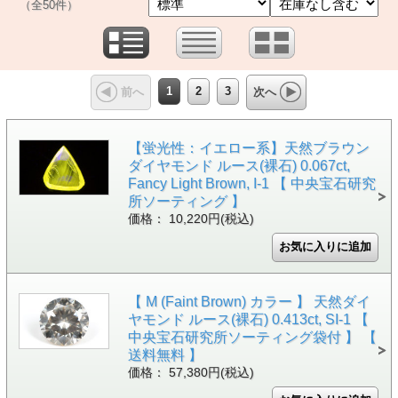
（全50件）
1
2
3
前へ
次へ
【蛍光性：イエロー系】天然ブラウン
ダイヤモンド ルース(裸石) 0.067ct,
Fancy Light Brown, I-1 【 中央宝石研究
所ソーティング 】
価格： 10,220円(税込)
【 M (Faint Brown) カラー 】 天然ダイ
ヤモンド ルース(裸石) 0.413ct, SI-1 【
中央宝石研究所ソーティング袋付 】 【
送料無料 】
価格： 57,380円(税込)