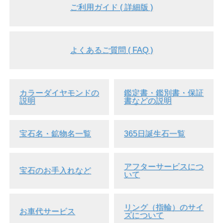
ご利用ガイド ( 詳細版 )
よくあるご質問 ( FAQ )
カラーダイヤモンドの
鑑定書・鑑別書・保証
説明
書などの説明
宝石名・鉱物名一覧
365日誕生石一覧
アフターサービスにつ
宝石のお手入れなど
いて
リング（指輪）のサイ
お車代サービス
ズについて