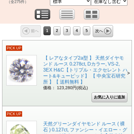
（全275件）
1
2
3
4
5
前へ
次へ
PICK UP
【 レアなタイプ2a型 】 天然ダイヤモ
ンド ルース 0.278ct, Dカラー, VS-2,
3EX H&C【トリプル・エクセレント ハ
ート&キューピッド】 【 中央宝石研究
所 】【 送料無料 】
価格： 123,280円(税込)
PICK UP
天然グリーンダイヤモンド ルース ( 裸
石 ) 0.127ct, ファンシー・イエロー・グ