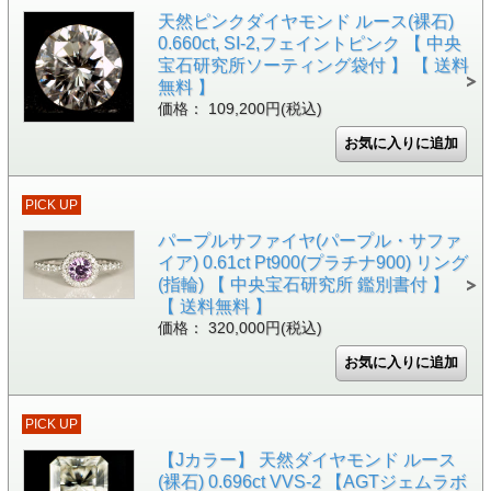
天然ピンクダイヤモンド ルース(裸石)
0.660ct, SI-2,フェイントピンク 【 中央
宝石研究所ソーティング袋付 】 【 送料
無料 】
価格： 109,200円(税込)
PICK UP
パープルサファイヤ(パープル・サファ
イア) 0.61ct Pt900(プラチナ900) リング
(指輪) 【 中央宝石研究所 鑑別書付 】
【 送料無料 】
価格： 320,000円(税込)
PICK UP
【Jカラー】 天然ダイヤモンド ルース
(裸石) 0.696ct VVS-2 【AGTジェムラボ