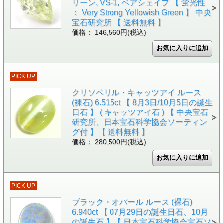
リーン, VS-1, ペアシェイプ 【 蛍光性
： Very Strong Yellowish Green 】 中央
宝石研究所 【 送料無料 】
価格： 146,560円(税込)
PICK UP
クリソベリル・キャッツアイ ルース
(裸石) 6.515ct 【 8月3日/10月5日の誕生
日石 】 ( キャッツアイ石 ) 【 中央宝石
研究所、日本宝石科学協会ソーティン
グ付 】【 送料無料 】
価格： 280,500円(税込)
PICK UP
ブラック・オパール ルース (裸石)
6.940ct 【 07月29日の誕生日石、10月
の誕生石 】【 日本宝石科学協会宝石ソ