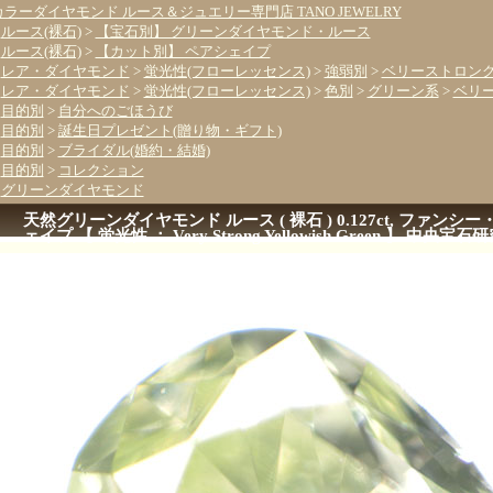
カラーダイヤモンド ルース＆ジュエリー専門店 TANO JEWELRY
>
ルース(裸石)
>
【宝石別】 グリーンダイヤモンド・ルース
>
ルース(裸石)
>
【カット別】 ペアシェイプ
>
レア・ダイヤモンド
>
蛍光性(フローレッセンス)
>
強弱別
>
ベリーストロング(Ver
>
レア・ダイヤモンド
>
蛍光性(フローレッセンス)
>
色別
>
グリーン系
>
ベリ
>
目的別
>
自分へのごほうび
>
目的別
>
誕生日プレゼント(贈り物・ギフト)
>
目的別
>
ブライダル(婚約・結婚)
>
目的別
>
コレクション
>
グリーンダイヤモンド
天然グリーンダイヤモンド ルース ( 裸石 ) 0.127ct, ファンシー
ェイプ 【 蛍光性 ： Very Strong Yellowish Green 】 中央