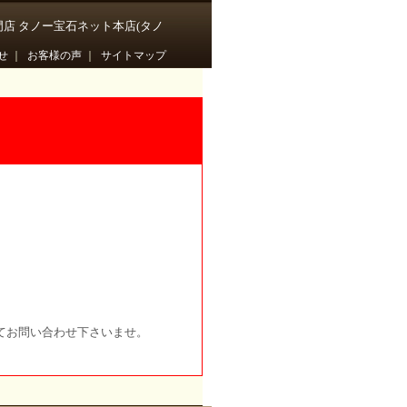
門店 タノー宝石ネット本店(タノ
せ
｜
お客様の声
｜
サイトマップ
てお問い合わせ下さいませ。