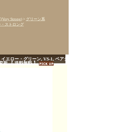
y Strong)
>
グリーン系
ー・ストロング
・イエロー・グリーン, VS-1, ペアシ
宝石研究所 【 送料無料 】