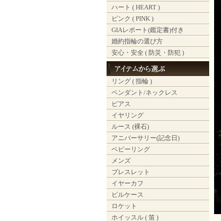
ハート ( HEART )
ピンク ( PINK )
GIAレポート(鑑定書)付き
婚約指輪の選び方
安心・安全 ( 防災・防犯 )
リング ( 指輪 )
ペンダント/ネックレス
ピアス
イヤリング
ルース (裸石)
アニバーサリー(記念日)
ベビーリング
メンズ
ブレスレット
イヤーカフ
ピルケース
ロケット
ホイッスル ( 笛 )