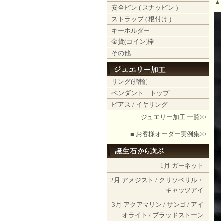
▲
安全ピン ( スナッピン )
ストラップ ( 根付け )
キーホルダー
金貨(コイン)枠
その他
リング(指輪)
ペンダント・トップ
ピアス / イヤリング
ジュエリー加工 一覧>>
■ お客様オーダー実例集>>
1月
ガーネット
2月
アメジスト
/
クリソベリル・
キャッツアイ
3月
アクアマリン
/
サンゴ
/
アイ
オライト
/
ブラッドストーン