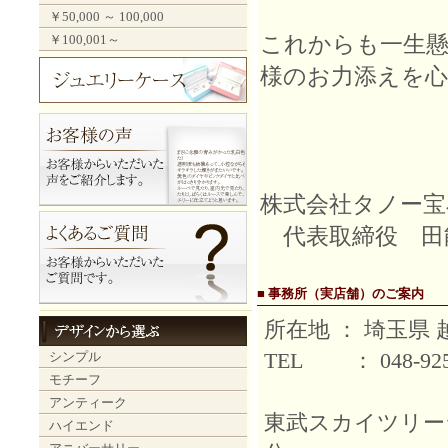
￥50,000 ～ 100,000
これからも一生懸
￥100,001～
様のお力添えを
株式会社タノー
代表取締役 田
■ 事務所（実店舗）のご案内
所在地 ： 埼玉県 越
TEL ： 048-9
シンプル
モチーフ
アンティーク
東武スカイツリー
ハイエンド