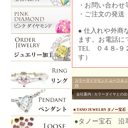
・お問い合わせ
・ご注文の発送
● 仕入れや外
ます。お電話に
TEL ０４８-
す）
カラーダイヤモンド ルース＆ジュエ
内
会社案内 / カラーダイヤとの出
■ TANO JEWELRY タノー宝石
●タノー宝石 沿