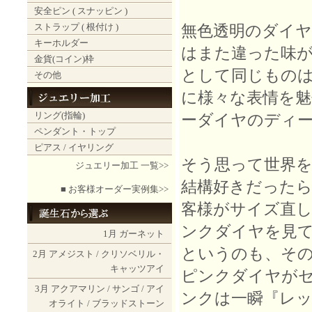
安全ピン ( スナッピン )
ストラップ ( 根付け )
無色透明のダイ
キーホルダー
はまた違った味
金貨(コイン)枠
として同じもの
その他
に様々な表情を
リング(指輪)
ーダイヤのディ
ペンダント・トップ
ピアス / イヤリング
そう思って世界
ジュエリー加工 一覧>>
結構好きだったら
■ お客様オーダー実例集>>
客様がサイズ直
ンクダイヤを見
1月
ガーネット
というのも、そのリン
2月
アメジスト
/
クリソベリル・
キャッツアイ
ピンクダイヤが
3月
アクアマリン
/
サンゴ
/
アイ
ンクは一瞬『レ
オライト
/
ブラッドストーン