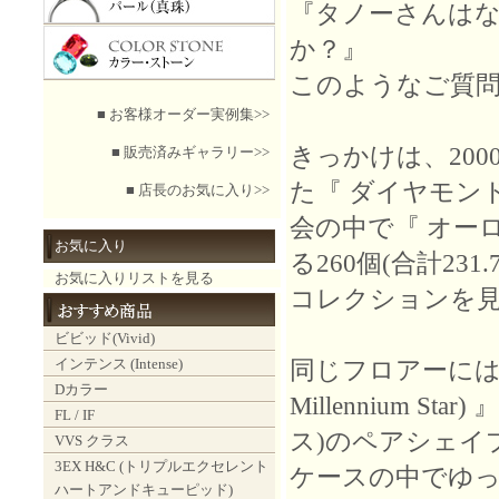
『タノーさんは
か？』
このようなご質
■ お客様オーダー実例集>>
きっかけは、20
■ 販売済みギャラリー>>
た『 ダイヤモンド展 
■ 店長のお気に入り>>
会の中で『 オーロラコ
お気に入り
る260個(合計23
お気に入りリストを見る
コレクションを
ビビッド(Vivid)
インテンス (Intense)
同じフロアーには『
Dカラー
Millennium S
FL / IF
ス)のペアシェイ
VVS クラス
3EX H&C (トリプルエクセレント
ケースの中でゆ
ハートアンドキューピッド)