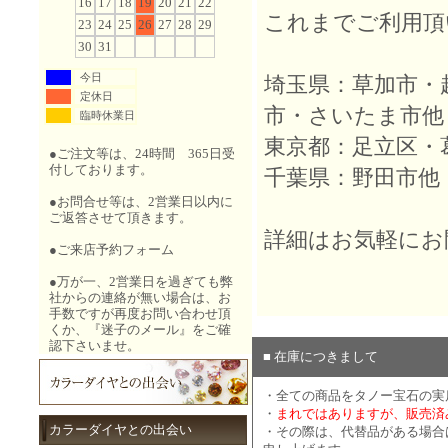
16
17
18
19
20
21
22
これまでご利用頂
23
24
25
26
27
28
29
30
31
今日
埼玉県：草加市・
定休日
市・さいたま市他
臨時休業日
東京都：足立区・
●ご注文等は、24時間 365日受
付しております。
千葉県：野田市他
●お問合せ等は、2営業日以内に
ご返答させて頂きます。
詳細はお気軽にお
●
ご来店予約フォーム
●万が一、2営業日を過ぎても弊
社からの連絡が無い場合は、お
手数ですが再度お問い合わせ頂
くか、『
迷子のメール
』をご確
認下さいませ。
■ 在庫につきまして
・全ての商品をタノー宝石の実
・
まれではありますが、販売済
カラーダイヤとの出会い
・その際は、代替品がある場合