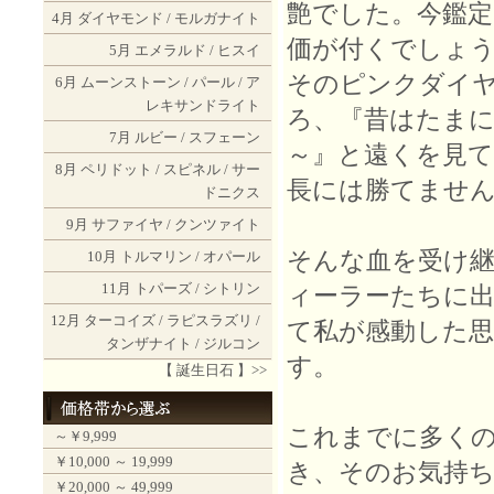
艶でした。今鑑定しな
4月
ダイヤモンド
/
モルガナイト
価が付くでしょ
5月
エメラルド
/
ヒスイ
そのピンクダイ
6月
ムーンストーン
/
パール
/
ア
レキサンドライト
ろ、『昔はたま
7月
ルビー
/
スフェーン
～』と遠くを見
8月
ペリドット
/
スピネル
/
サー
長には勝てません
ドニクス
9月
サファイヤ
/
クンツァイト
そんな血を受け
10月
トルマリン
/
オパール
11月
トパーズ
/
シトリン
ィーラーたちに
12月
ターコイズ
/
ラピスラズリ
/
て私が感動した
タンザナイト
/
ジルコン
す。
【 誕生日石 】>>
これまでに多くの
～￥9,999
￥10,000 ～ 19,999
き、そのお気持
￥20,000 ～ 49,999