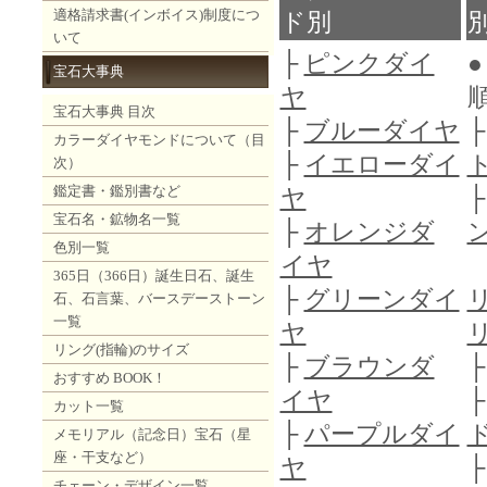
適格請求書(インボイス)制度につ
ド別
いて
├
ピンクダイ
●
宝石大事典
ヤ
順
宝石大事典 目次
├
ブルーダイヤ
カラーダイヤモンドについて（目
├
イエローダイ
次）
鑑定書・鑑別書など
ヤ
宝石名・鉱物名一覧
├
オレンジダ
色別一覧
イヤ
365日（366日）誕生日石、誕生
├
グリーンダイ
石、石言葉、バースデーストーン
一覧
ヤ
リング(指輪)のサイズ
├
ブラウンダ
おすすめ BOOK！
イヤ
カット一覧
├
パープルダイ
メモリアル（記念日）宝石（星
座・干支など）
ヤ
チェーン・デザイン一覧