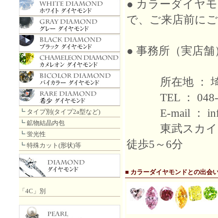
● カラーダイヤ
で、ご来店前にご
● 事務所（実店舗
所在地 ： 埼玉
TEL ： 048-9
E-mail ： info
┗
タイプ別(タイプ2a型など)
┗
鉱物結晶内包
東武スカイツリー
┗
蛍光性
徒歩5～6分
┗
特殊カット(形状)等
■ カラーダイヤモンドとの出会
「4C」別