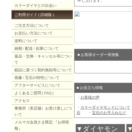
申し上げます。
カラーダイヤとの出会い
ご利用ガイド ( 詳細版 )
ご注文方法について
お支払い方法について
送料について
納期 / 配送 / 在庫について
■ お客様オーダー実例集
返品・交換・キャンセル等につい
て
錯誤に基づく契約無効等について
画像 / 宝石の特性について
アフターサービスについて
■ お役立ち情報
よくあるご質問 ( FAQ )
・
お客様の声
アクセス
・
カラーダイヤモンドについて
事務所（実店舗）お受け渡しにつ
石
・
宝石のお手入れなど
いて
メルマガ会員さま限定 『お得情
▼ダイヤモン
報』