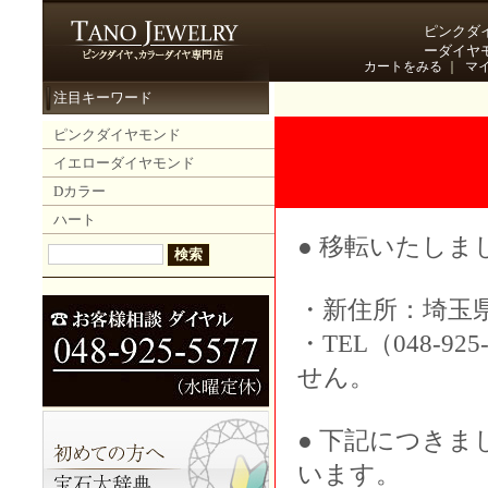
ピンクダイ
ーダイヤモ
カートをみる
｜
マイ
注目キーワード
ピンクダイヤモンド
イエローダイヤモンド
Dカラー
ハート
● 移転いたしまし
・新住所：埼玉県
・TEL（048-92
せん。
● 下記につき
います。