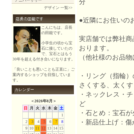
アニバーサリー
分
デザイン 一覧>>
●近隣にお住いの
こんにちは、店長
の田能です。
実店舗では弊社商
小学生の頃から宝
おります。
石に接していたの
で、宝石とはもう
（他社様のお品物
30年を超える付き合いになります。
「良いことも悪いことも正直に」ご
・リング（指輪）
案内するショップを目指していま
す。
さくする、太くす
カレンダー
・ネックレス・チ
＜
2026年8月
＞
ど
日
月
火
水
木
金
土
・石とめ：宝石が
1
・新品仕上げ：傷
2
3
4
5
6
7
8
9
10
11
12
13
14
15