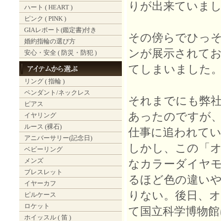
りが出来ていま
ハート ( HEART )
ピンク ( PINK )
GIAレポート(鑑定書)付き
その傍らでひっ
婚約指輪の選び方
ンが展示されて
安心・安全 ( 防災・防犯 )
てしまいました
リング ( 指輪 )
ペンダント/ネックレス
それまでにも弊
ピアス
あったのですが
イヤリング
ルース (裸石)
仕事に追われて
アニバーサリー(記念日)
しかし、この「
ベビーリング
メンズ
なカラーダイヤ
ブレスレット
るほど色の違い
イヤーカフ
りない。後日、
ピルケース
ロケット
て国立科学博物
ホイッスル ( 笛 )