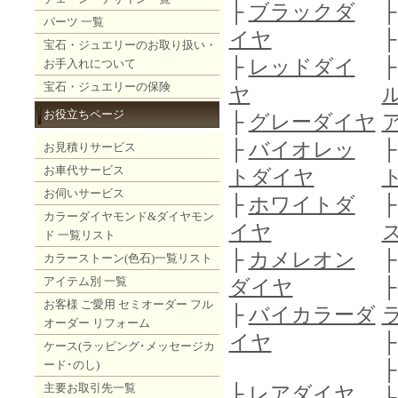
├
ブラックダ
パーツ 一覧
イヤ
宝石・ジュエリーのお取り扱い・
├
レッドダイ
お手入れについて
宝石・ジュエリーの保険
ヤ
お役立ちページ
├
グレーダイヤ
├
バイオレッ
お見積りサービス
お車代サービス
トダイヤ
お伺いサービス
├
ホワイトダ
カラーダイヤモンド&ダイヤモン
イヤ
ド 一覧リスト
├
カメレオン
カラーストーン(色石)一覧リスト
アイテム別 一覧
ダイヤ
お客様 ご愛用 セミオーダー フル
├
バイカラーダ
オーダー リフォーム
イヤ
ケース(ラッピング･メッセージカ
ード･のし)
主要お取引先一覧
├
レアダイヤ