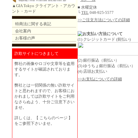
▲GIA Tokyo クライアント・アカウ
■ 水曜定休
ント・カード
└
TEL
048-925-5577
>>ご注文方法についての詳細
特商法に関する表記
会社案内
お客様の声
(1) クレジットカード (前払い)
詐欺サイトにつきまして
(2) 銀行振込（前払い）
弊社の画像やロゴや文章等を盗用
(3) ゆうちょ銀行振込（前払い）
するサイトが確認されておりま
(4) 店頭お支払い
す。
>>お支払についての詳細
弊社とは一切関係の無い詐欺サイ
トと思われますので、お客様にお
かれましては詐欺サイトをご利用
なさらぬよう、十分ご注意下さい
ませ。
詳しくは、
【 こちらのページ 】
をご参照下さいませ。