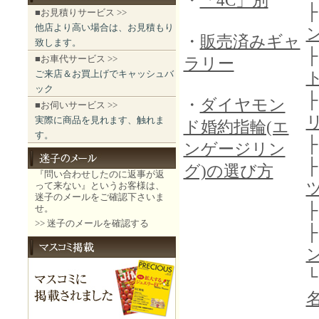
・
「4C」別
■お見積りサービス >>
他店より高い場合は、お見積もり
・
販売済みギャ
致します。
■お車代サービス >>
ラリー
ご来店＆お買上げでキャッシュバ
ック
・
ダイヤモン
■お伺いサービス >>
実際に商品を見れます、触れま
ド婚約指輪(エ
す。
ンゲージリン
グ)の選び方
『問い合わせしたのに返事が返
って来ない』というお客様は、
迷子のメールをご確認下さいま
せ。
>> 迷子のメールを確認する