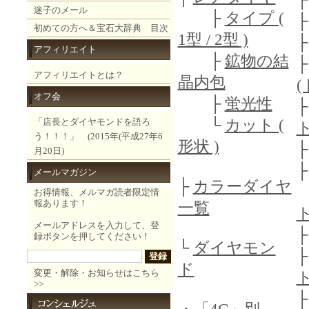
迷子のメール
├
タイプ (
初めての方へ＆宝石大辞典 目次
1型 / 2型 )
アフィリエイト
├
鉱物の結
アフィリエイトとは？
晶内包
(
オフ会
├
蛍光性
└
カット (
「店長とダイヤモンドを語ろ
う！！！」 (2015年(平成27年6
形状 )
月20日)
メールマガジン
├
カラーダイヤ
お得情報、メルマガ読者限定情
報あります！
一覧
メールアドレスを入力して、登
録ボタンを押してください！
└
ダイヤモン
ド
変更・解除・お知らせはこちら
>>