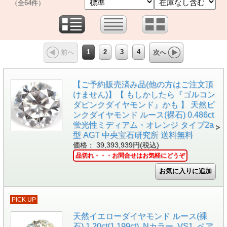
（全64件）
1
2
3
4
前へ
次へ
【ご予約販売済み品(他の方はご注文頂
けません)】【 もしかしたら『ゴルコン
ダピンクダイヤモンド』かも 】 天然ピ
ンクダイヤモンド ルース(裸石) 0.486ct
蛍光性ミディアム・オレンジ タイプ2a
型 AGT 中央宝石研究所 送料無料
価格： 39,393,939円(税込)
品切れ・・・お問合せはお気軽にどうぞ
PICK UP
天然イエローダイヤモンド ルース(裸
石) 1.20ct(1.199ct), Nカラー, VS1, ペア