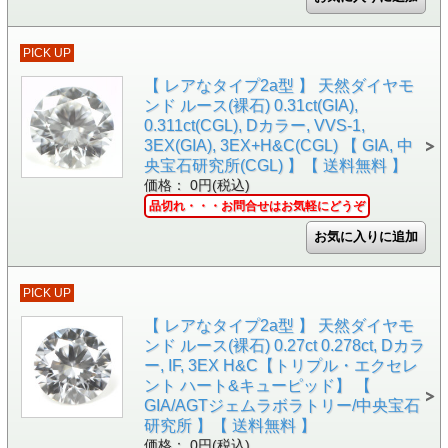
PICK UP
【 レアなタイプ2a型 】 天然ダイヤモ
ンド ルース(裸石) 0.31ct(GIA),
0.311ct(CGL), Dカラー, VVS-1,
3EX(GIA), 3EX+H&C(CGL) 【 GIA, 中
央宝石研究所(CGL) 】【 送料無料 】
価格： 0円(税込)
品切れ・・・お問合せはお気軽にどうぞ
PICK UP
【 レアなタイプ2a型 】 天然ダイヤモ
ンド ルース(裸石) 0.27ct 0.278ct, Dカラ
ー, IF, 3EX H&C【トリプル・エクセレ
ント ハート&キューピッド】 【
GIA/AGTジェムラボラトリー/中央宝石
研究所 】【 送料無料 】
価格： 0円(税込)