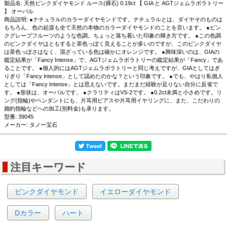
製品名: 天然ピンクダイヤモンド ルース(裸石) 0.19ct 【 GIA と AGTジェムラボラトリー
】 オーバル
商品説明: ●ナチュラルのカラーダイヤモンドです。ナチュラルとは、ダイヤそのものは
もちろん、色の起源も全て天然の本物のカラーダイヤモンドのことを言います。 ●ピン
クグレープフルーツのような色調。ちょっと落ち着いた印象の輝き方です。 ●この色調
のピンクダイヤはともすると茶色っぽく見えることが多いのですが、このピンクダイヤ
は茶色っぽさはなく、混ざっている色は確かにオレンジです。 ●興味深いのは、GIAの
鑑定結果が「Fancy Intense」で、AGTジェムラボラトリーの鑑定結果が「Fancy」であ
ることです。 ●個人的にはAGTジェムラボラトリーと同じ考えですが、GIAとしてはぎ
りぎり「Fancy Intense」として認めたのかな？という印象です。 ●でも、やはり私個人
としては「Fancy Intense」とは思えないです。まだまだ経験が足りない自分に反省で
す。 ●形状は、オーバルです。 ●クラリティはVS-2です。 ●0.2ct未満と小さめです。リ
ング(指輪)やペンダントにも、片耳用ピアスや片耳用イヤリングに、また、こだわりの
婚約指輪などへの加工(別料金)も承ります。
型番: 39045
メーカー: タノー宝石
注目キーワード
▲正面画像 黒い背景で撮影しました。
ピンクダイヤモンド
イエローダイヤモンド
Dカラー
ハート