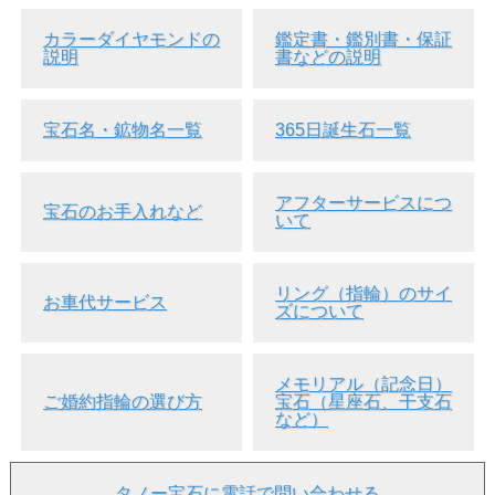
カラーダイヤモンドの
鑑定書・鑑別書・保証
説明
書などの説明
宝石名・鉱物名一覧
365日誕生石一覧
アフターサービスにつ
宝石のお手入れなど
いて
▲AGTジェムラボラトリー ソーティング画像
リング（指輪）のサイ
お車代サービス
ズについて
メモリアル（記念日）
ご婚約指輪の選び方
宝石（星座石、干支石
など）
タノー宝石に電話で問い合わせる