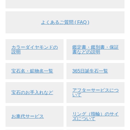
よくあるご質問 ( FAQ )
カラーダイヤモンドの
鑑定書・鑑別書・保証
説明
書などの説明
宝石名・鉱物名一覧
365日誕生石一覧
アフターサービスにつ
宝石のお手入れなど
いて
リング（指輪）のサイ
お車代サービス
ズについて