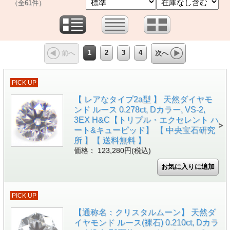
（全61件）
1
2
3
4
前へ
次へ
PICK UP
【 レアなタイプ2a型 】 天然ダイヤモ
ンド ルース 0.278ct, Dカラー, VS-2,
3EX H&C【トリプル・エクセレント ハ
ート&キューピッド】 【 中央宝石研究
所 】【 送料無料 】
価格： 123,280円(税込)
PICK UP
【通称名：クリスタルムーン】 天然ダ
イヤモンド ルース(裸石) 0.210ct, Dカラ