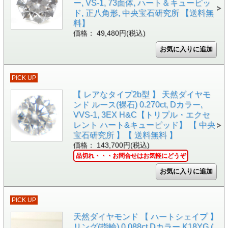
ー, VS-1, 73面体, ハート＆キューピッ
ド, 正八角形, 中央宝石研究所 【送料無
料】
価格： 49,480円(税込)
PICK UP
【 レアなタイプ2b型 】 天然ダイヤモ
ンド ルース(裸石) 0.270ct, Dカラー,
VVS-1, 3EX H&C【トリプル・エクセ
レント ハート&キューピッド】 【 中央
宝石研究所 】【 送料無料 】
価格： 143,700円(税込)
品切れ・・・お問合せはお気軽にどうぞ
PICK UP
天然ダイヤモンド 【 ハートシェイプ 】
リング(指輪) 0.088ct Dカラー K18YG (