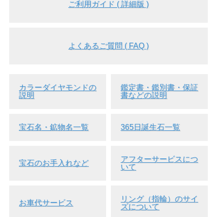
ご利用ガイド ( 詳細版 )
よくあるご質問 ( FAQ )
カラーダイヤモンドの
鑑定書・鑑別書・保証
説明
書などの説明
宝石名・鉱物名一覧
365日誕生石一覧
アフターサービスにつ
宝石のお手入れなど
いて
リング（指輪）のサイ
お車代サービス
ズについて