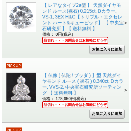
【 レアなタイプ2a型 】 天然ダイヤモ
ンド ルース(裸石) 0.215ct, Dカラー,
VS-1, 3EX H&C【トリプル・エクセレ
ント ハート&キューピッド】 【 中央宝
石研究所 】【 送料無料 】
価格： 0円(税込)
品切れ・・・お問合せはお気軽にどうぞ
PICK UP
【 仏像 ( 仏陀 / ブッダ ) 】型 天然ダイ
ヤモンド ルース ( 裸石 ) 0.340ct, Dカラ
ー, VVS-2, 中央宝石研究所ソーティン
グ 【 送料無料 】
価格： 178,650円(税込)
品切れ・・・お問合せはお気軽にどうぞ
PICK UP