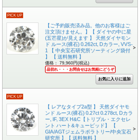
PICK UP
【ご予約販売済み品。他のお客様はご
注文頂けません。】【 ダイヤの中に星
(五芒星)が見えます 】 天然ダイヤモン
ド ルース(裸石) 0.262ct, Dカラー, VVS-
1 【 中央宝石研究所ソーティング袋付
】 【 送料無料 】
価格： 79,960円(税込)
品切れ・・・お問合せはお気軽にどうぞ
PICK UP
【 レアなタイプ2a型 】 天然ダイヤモ
ンド ルース(裸石) 0.27ct 0.278ct, Dカラ
ー, IF, 3EX H&C【トリプル・エクセレ
ント ハート&キューピッド】 【
GIA/AGTジェムラボラトリー/中央宝石
研究所 】【 送料無料 】