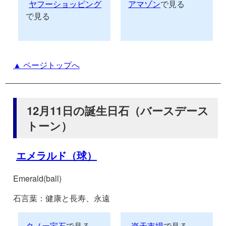
ヤフーショッピング
アマゾン
で見る
で見る
▲ ページトップへ
12月11日の誕生日石（バースデース
トーン）
エメラルド（球）
Emerald(ball)
石言葉：健康と長寿、永遠
タノー宝石
で見る
楽天市場
で見る