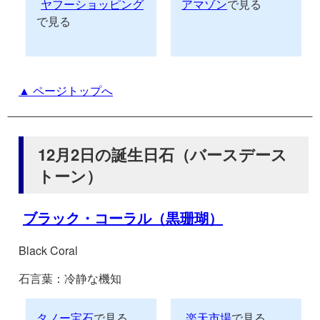
ヤフーショッピング
アマゾン
で見る
で見る
▲ ページトップへ
12月2日の誕生日石（バースデース
トーン）
ブラック・コーラル（黒珊瑚）
Black Coral
石言葉：冷静な機知
タノー宝石
で見る
楽天市場
で見る