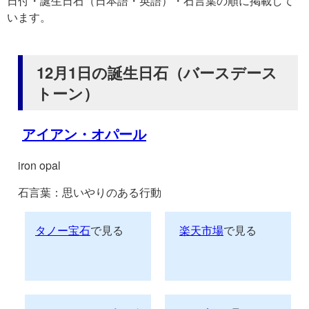
日付・誕生日石（日本語・英語）・石言葉の順に掲載して
います。
12月1日の誕生日石（バースデース
トーン）
アイアン・オパール
iron opal
石言葉：思いやりのある行動
タノー宝石
で見る
楽天市場
で見る