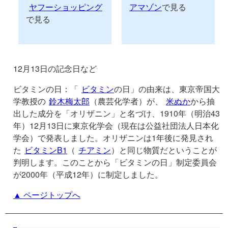
ヤフーショッピング
アマゾン
で見る
で見る
12月13日の記念日など
ビタミンの日：「
ビタミン
の日」の由来は、東京帝国大
学教授の
鈴木梅太郎
（農芸化学者）が、
米ぬか
から抽
出した成分を「オリザニン」と名づけ、1910年（明治43
年）12月13日に東京化学会（現在は公益社団法人日本化
学会）で発表しました。オリザニンは1年後に発見され
た
ビタミンB1
（
チアミン
）と同じ物質だということが
判明します。このことから「ビタミンの日」制定委員会
が2000年（平成12年）に制定しました。
▲ ページトップへ