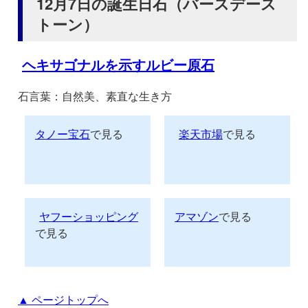
12月7日の誕生日石（バースデース
トーン）
ヘキサゴナルを示すルビー原石
石言葉：自然美、素直な生き方
タノー宝石
で見る
楽天市場
で見る
ヤフーショッピング
アマゾン
で見る
で見る
▲ ページトップへ