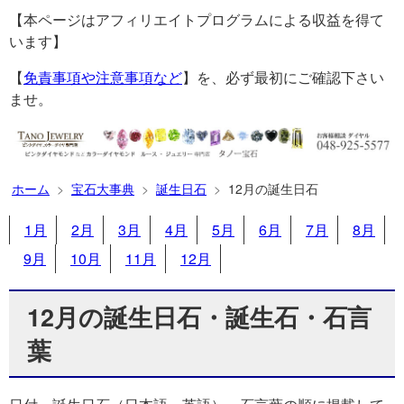
【本ページはアフィリエイトプログラムによる収益を得て
います】
【
免責事項や注意事項など
】を、必ず最初にご確認下さい
ませ。
ホーム
宝石大事典
誕生日石
12月の誕生日石
1月
2月
3月
4月
5月
6月
7月
8月
9月
10月
11月
12月
12月の誕生日石・誕生石・石言
葉