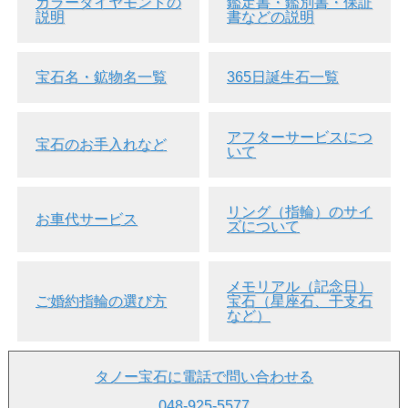
カラーダイヤモンドの
鑑定書・鑑別書・保証
説明
書などの説明
宝石名・鉱物名一覧
365日誕生石一覧
アフターサービスにつ
宝石のお手入れなど
いて
リング（指輪）のサイ
お車代サービス
ズについて
メモリアル（記念日）
ご婚約指輪の選び方
宝石（星座石、干支石
など）
タノー宝石に電話で問い合わせる
048-925-5577