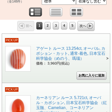
（全148件）
1
2
3
4
5
前へ
次へ
PICK UP
アゲート ルース 13.254ct, オーバル, カ
ボション・カット, 通常-着色, 日本宝石
科学協会（めのう、瑪瑙）
価格： 3,960円(税込)
PICK UP
カーネリアン ルース 5.721ct, オーバ
ル・カボション, 日本宝石科学協会 （紅
玉髄、Carnelian、コーネリアン