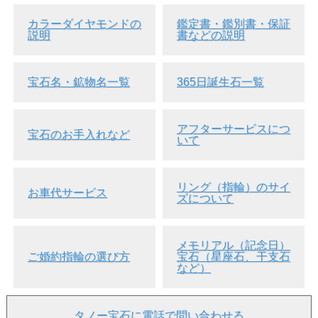
カラーダイヤモンドの
鑑定書・鑑別書・保証
説明
書などの説明
宝石名・鉱物名一覧
365日誕生石一覧
アフターサービスにつ
宝石のお手入れなど
いて
リング（指輪）のサイ
お車代サービス
ズについて
メモリアル（記念日）
ご婚約指輪の選び方
宝石（星座石、干支石
など）
タノー宝石に電話で問い合わせる