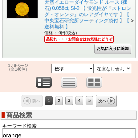
天然イエローダイヤモンド ルース (裸
石) 0.058ct, SI-2 【 蛍光性が『ストロン
グ・オレンジ』のレアダイヤです 】【
中央宝石研究所ソーティング袋付 】【
送料無料 】
価格： 0円(税込)
品切れ・・・お問合せはお気軽にどうぞ
1 / 8ページ
（全148件）
1
2
3
4
5
前へ
次へ
商品検索
キーワード検索