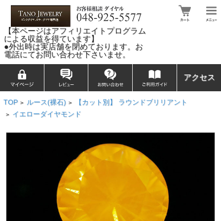
【本ページはアフィリエイトプログラム
による収益を得ています】
●外出時は実店舗を閉めております。お
電話にてお問い合わせ下さいませ。
アクセス
TOP
ルース(裸石)
【カット別】 ラウンドブリリアント
>
>
イエローダイヤモンド
>