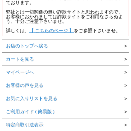
● キーワードから見てみる
ております。
・
イエローダイヤモンド(販売中)
弊社とは一切関係の無い詐欺サイトと思われますので、
お客様におかれましては詐欺サイトをご利用なさらぬよ
・
イエローダイヤ(販売済み)
う、十分ご注意下さいませ。
・
ルース(裸石)
詳しくは、
【 こちらのページ 】
をご参照下さいませ。
・
カラーダイヤの詳しい説明
お店のトップへ戻る
【 発送 】 ：
ご注文確定後、即日～3営業日以内に発
送致します。発送についての詳しい説明を見る
● 品番 ： 40316
カートを見る
● カラット ： 0.215ct
● カラー ： Fancy Light Yellow (ファンシー・ライト・イ
マイページへ
エロー)
● 色の起源 ： Natural ( ナチュラル )
● クラリティ ： I-1
お客様の声を見る
● カット ： Round Brilliant Cut ( ラウンド・ブリリアン
ト・カット )
お気に入りリストを見る
● 寸法 ： 3.75 - 3.84 × 2.49 mm
● 蛍光性 ： Strong Orange ( ストロング・オレンジ )
● 鑑定機関 ： 中央宝石研究所
ご利用ガイド ( 簡易版 )
● 付属品 ： ・ソーティング袋 (中央宝石研究所発行) ・
ルースケース ・品質証明書
特定商取引法表示