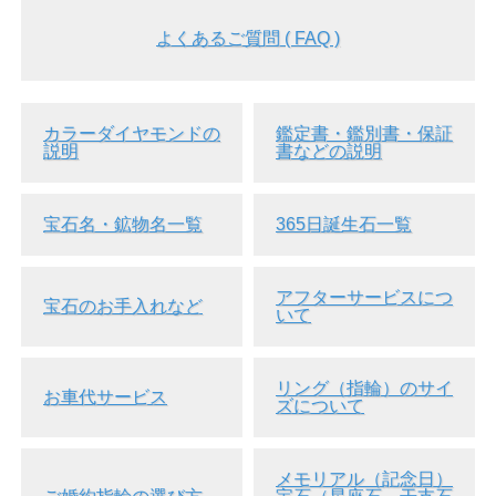
よくあるご質問 ( FAQ )
カラーダイヤモンドの
鑑定書・鑑別書・保証
説明
書などの説明
▲ルースケースイメージ画像
宝石名・鉱物名一覧
365日誕生石一覧
●ナチュラルのイエローダイヤモンドです。ナチュラルと
は、ダイヤモンドそのものもカラーも、全て天然で本物であ
ると鑑定されたダイヤモンドのことを言います。
アフターサービスにつ
●蛍光性が『Strong Orange』という、非常に個性的な珍しい
宝石のお手入れなど
いて
カラーダイヤモンドです。
●蛍光性とは、紫外線やX線など波長の短い光線を当てると
放射ルミネッセンスの結果、第1次光とは違った色の第2次光
リング（指輪）のサイ
を発する性質を言います。
お車代サービス
ズについて
一般的には、ブラック・ライトなどを当てることで簡単にダ
イヤなどの蛍光性を楽しむことが出来ます。
●ダイヤモンドは通常、蛍光性が無い (None) 、弱い (Faint)
メモリアル（記念日）
、が多く、蛍光性として多い色はブルーとなっています。