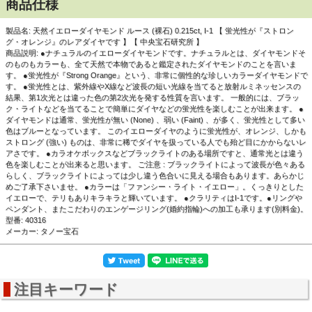
商品仕様
製品名: 天然イエローダイヤモンド ルース (裸石) 0.215ct, I-1 【 蛍光性が『ストロン
グ・オレンジ』のレアダイヤです 】【 中央宝石研究所 】
商品説明: ●ナチュラルのイエローダイヤモンドです。ナチュラルとは、ダイヤモンドそ
のものもカラーも、全て天然で本物であると鑑定されたダイヤモンドのことを言いま
す。 ●蛍光性が『Strong Orange』という、非常に個性的な珍しいカラーダイヤモンドで
▲正面画像 通常光で黒い背景で撮影しました。
す。 ●蛍光性とは、紫外線やX線など波長の短い光線を当てると放射ルミネッセンスの
結果、第1次光とは違った色の第2次光を発する性質を言います。 一般的には、ブラッ
ク・ライトなどを当てることで簡単にダイヤなどの蛍光性を楽しむことが出来ます。 ●
ダイヤモンドは通常、蛍光性が無い (None) 、弱い (Faint) 、が多く、蛍光性として多い
色はブルーとなっています。 このイエローダイヤのように蛍光性が、オレンジ、しかも
ストロング (強い) ものは、非常に稀でダイヤを扱っている人でも殆ど目にかからないレ
アさです。 ●カラオケボックスなどブラックライトのある場所ですと、通常光とは違う
色を楽しむことが出来ると思います。 ご注意 : ブラックライトによって波長が色々ある
らしく、ブラックライトによっては少し違う色合いに見える場合もあります。あらかじ
めご了承下さいませ。 ●カラーは「ファンシー・ライト・イエロー」。くっきりとした
イエローで、テリもありキラキラと輝いています。 ●クラリティはI-1です。●リングや
ペンダント、またこだわりのエンゲージリング(婚約指輪)への加工も承ります(別料金)。
型番: 40316
メーカー: タノー宝石
注目キーワード
▲正面画像 通常光で白い背景で撮影しました。