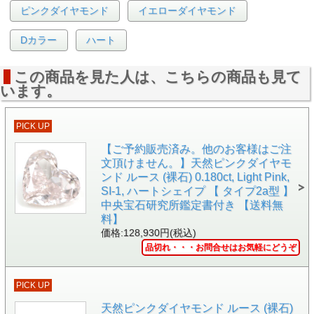
ピンクダイヤモンド
イエローダイヤモンド
Dカラー
ハート
この商品を見た人は、こちらの商品も見て
います。
PICK UP
【ご予約販売済み。他のお客様はご注
文頂けません。】天然ピンクダイヤモ
ンド ルース (裸石) 0.180ct, Light Pink,
SI-1, ハートシェイプ 【 タイプ2a型 】
▲側面画像
中央宝石研究所鑑定書付き 【送料無
料】
価格:128,930円(税込)
品切れ・・・お問合せはお気軽にどうぞ
PICK UP
天然ピンクダイヤモンド ルース (裸石)