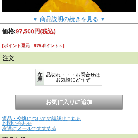
▼ 商品説明の続きを見る ▼
価格:
97,500円
(税込)
[ポイント還元 975ポイント～]
注文
▲蛍光性画像 黒い紙などの上に置いて、ブラックライトに
在
品切れ・・・お問合せは
あて、部屋を暗くするとこのような鮮やかな蛍光性を示しま
庫
お気軽にどうぞ
す。
返品・交換についての詳細はこちら
お問い合わせ
友達にメールですすめる