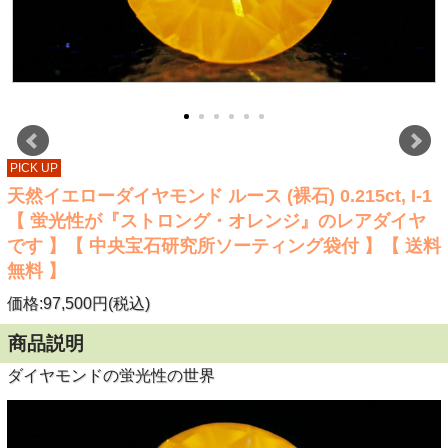
PICK UP
天然イエローダイヤモンド ルース (裸石) 0.215ct, I-1
【 蛍光性が『ストロング・オレンジ』のレアダイヤ
です 】【 中央宝石研究所ソーティング袋付 】【 送料
無料 】
価格:97,500円(税込)
商品説明
ダイヤモンドの蛍光性の世界