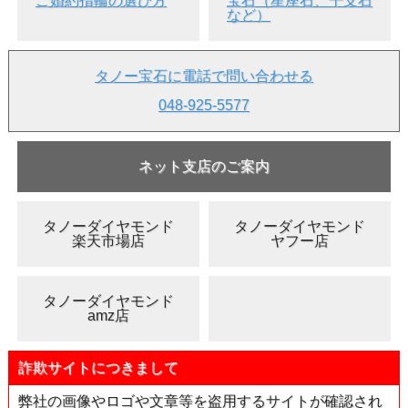
ご婚約指輪の選び方
宝石（星座石、干支石
このイエローダイヤのように蛍光性が、オレンジ、しかもス
など）
トロング (強い) ものは、非常に稀でダイヤを扱っている人で
も殆ど目にかからないレアさです。
●カラオケボックスなどブラックライトのある場所ですと、
通常光とは違う色を楽しむことが出来ると思います。
タノー宝石に電話で問い合わせる
ご注意 : ブラックライトによって波長が色々あるらしく、ブ
048-925-5577
ラックライトによっては少し違う色合いに見える場合もあり
ます。あらかじめご了承下さいませ。
・
蛍光性(フローレッセンス)の面白いダイヤを見る
ネット支店のご案内
●カラーは「ファンシー・ライト・イエロー」。くっきりと
したイエローで、テリもありキラキラと輝いています。
タノーダイヤモンド
タノーダイヤモンド
●クラリティはI-1です。
楽天市場店
ヤフー店
●リングやペンダント、またこだわりのエンゲージリング(婚
約指輪)への加工も承ります(別料金)。
タノーダイヤモンド
・
ジュエリー加工を全て見る
amz店
・
婚約指輪の選び方
・
お客様オーダー実例集
詐欺サイトにつきまして
弊社の画像やロゴや文章等を盗用するサイトが確認され