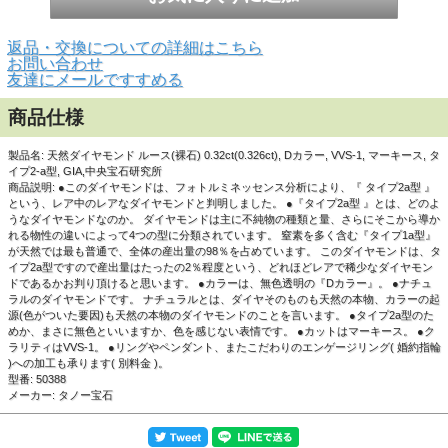
返品・交換についての詳細はこちら
▲白い背景で撮影しました。
お問い合わせ
友達にメールですすめる
商品仕様
製品名: 天然ダイヤモンド ルース(裸石) 0.32ct(0.326ct), Dカラー, VVS-1, マーキース, タ
イプ2-a型, GIA,中央宝石研究所
商品説明: ●このダイヤモンドは、フォトルミネッセンス分析により、『 タイプ2a型 』
という、レア中のレアなダイヤモンドと判明しました。 ●『タイプ2a型 』とは、どのよ
うなダイヤモンドなのか。 ダイヤモンドは主に不純物の種類と量、さらにそこから導か
れる物性の違いによって4つの型に分類されています。 窒素を多く含む『タイプ1a型』
が天然では最も普通で、全体の産出量の98％を占めています。 このダイヤモンドは、タ
イプ2a型ですので産出量はたったの2％程度という、どれほどレアで稀少なダイヤモン
ドであるかお判り頂けると思います。 ●カラーは、無色透明の『Dカラー』。 ●ナチュ
ラルのダイヤモンドです。 ナチュラルとは、ダイヤそのものも天然の本物、カラーの起
源(色がついた要因)も天然の本物のダイヤモンドのことを言います。 ●タイプ2a型のた
めか、まさに無色といいますか、色を感じない表情です。 ●カットはマーキース。 ●ク
ラリティはVVS-1。 ●リングやペンダント、またこだわりのエンゲージリング( 婚約指輪
)への加工も承ります( 別料金 )。
型番: 50388
メーカー: タノー宝石