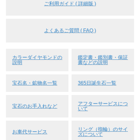
ご利用ガイド ( 詳細版 )
よくあるご質問 ( FAQ )
▲黒い背景で撮影しました。
カラーダイヤモンドの
鑑定書・鑑別書・保証
説明
書などの説明
宝石名・鉱物名一覧
365日誕生石一覧
アフターサービスにつ
宝石のお手入れなど
いて
リング（指輪）のサイ
お車代サービス
ズについて