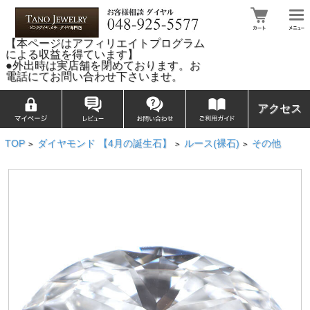
【本ページはアフィリエイトプログラム
による収益を得ています】
●外出時は実店舗を閉めております。お
電話にてお問い合わせ下さいませ。
アクセス
TOP
ダイヤモンド 【4月の誕生石】
ルース(裸石)
その他
>
>
>