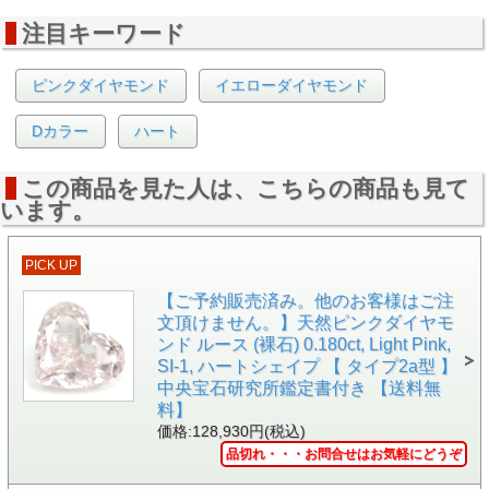
注目キーワード
ピンクダイヤモンド
イエローダイヤモンド
▲白い背景で撮影しました。
Dカラー
ハート
この商品を見た人は、こちらの商品も見て
います。
PICK UP
【ご予約販売済み。他のお客様はご注
文頂けません。】天然ピンクダイヤモ
ンド ルース (裸石) 0.180ct, Light Pink,
SI-1, ハートシェイプ 【 タイプ2a型 】
中央宝石研究所鑑定書付き 【送料無
料】
価格:128,930円(税込)
品切れ・・・お問合せはお気軽にどうぞ