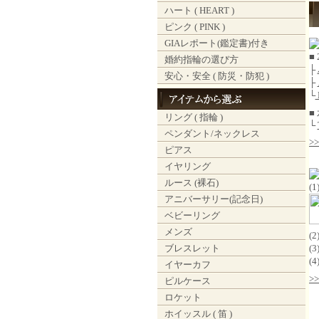
ハート ( HEART )
ピンク ( PINK )
GIAレポート(鑑定書)付き
■
婚約指輪の選び方
├
安心・安全 ( 防災・防犯 )
├
└
■
リング ( 指輪 )
└
ペンダント/ネックレス
>
ピアス
イヤリング
ルース (裸石)
(
アニバーサリー(記念日)
ベビーリング
メンズ
(
ブレスレット
(
(
イヤーカフ
>
ピルケース
ロケット
ホイッスル ( 笛 )