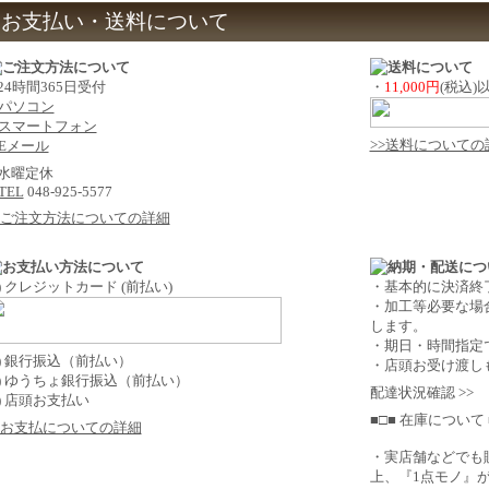
お支払い・送料について
 24時間365日受付
・
11,000円
(税込
パソコン
スマートフォン
>>送料についての
Eメール
 水曜定休
TEL
048-925-5577
>ご注文方法についての詳細
1) クレジットカード (前払い)
・基本的に決済終
・加工等必要な場
します。
・期日・時間指定
2) 銀行振込（前払い）
・店頭お受け渡し
3) ゆうちょ銀行振込（前払い）
配達状況確認 >>
4) 店頭お支払い
■□■ 在庫について 
>お支払についての詳細
・実店舗などでも
上、『1点モノ』