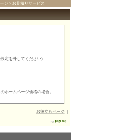
ージ
>
お見積りサービス
否設定を外してください)
ンのホームページ価格の場合。
お役立ちページ
｜
page top