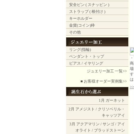
安全ピン ( スナッピン )
ストラップ ( 根付け )
キーホルダー
金貨(コイン)枠
その他
リング(指輪)
ペンダント・トップ
・
ピアス / イヤリング
商
場
ジュエリー加工 一覧>>
す
は
■ お客様オーダー実例集>>
>
1月
ガーネット
2月
アメジスト
/
クリソベリル・
キャッツアイ
3月
アクアマリン
/
サンゴ
/
アイ
オライト
/
ブラッドストーン