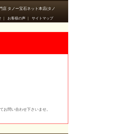
門店 タノー宝石ネット本店(タノ
せ
｜
お客様の声
｜
サイトマップ
にてお問い合わせ下さいませ。