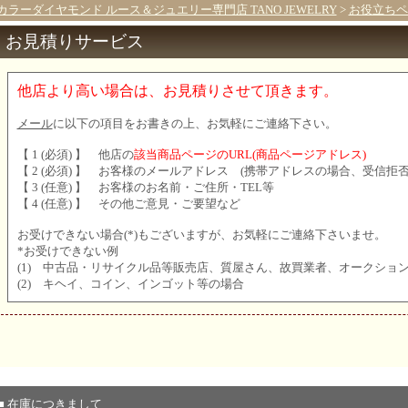
カラーダイヤモンド ルース＆ジュエリー専門店 TANO JEWELRY
>
お役立ちペ
お見積りサービス
他店より高い場合は、お見積りさせて頂きます。
メール
に以下の項目をお書きの上、お気軽にご連絡下さい。
【 1 (必須) 】 他店の
該当商品ページのURL(商品ページアドレス)
【 2 (必須) 】 お客様のメールアドレス (携帯アドレスの場合、受信拒
【 3 (任意) 】 お客様のお名前・ご住所・TEL等
【 4 (任意) 】 その他ご意見・ご要望など
お受けできない場合(*)もございますが、お気軽にご連絡下さいませ。
*お受けできない例
(1) 中古品・リサイクル品等販売店、質屋さん、故買業者、オークショ
(2) キヘイ、コイン、インゴット等の場合
■ 在庫につきまして