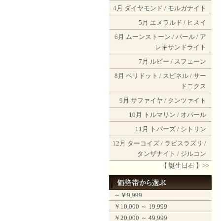
4月
ダイヤモンド
/
モルガナイト
5月
エメラルド
/
ヒスイ
6月
ムーンストーン
/
パール
/
ア
レキサンドライト
7月
ルビー
/
スフェーン
8月
ペリドット
/
スピネル
/
サー
ドニクス
9月
サファイヤ
/
クンツァイト
10月
トルマリン
/
オパール
11月
トパーズ
/
シトリン
12月
ターコイズ
/
ラピスラズリ
/
タンザナイト
/
ジルコン
【 誕生日石 】>>
～￥9,999
￥10,000 ～ 19,999
￥20,000 ～ 49,999