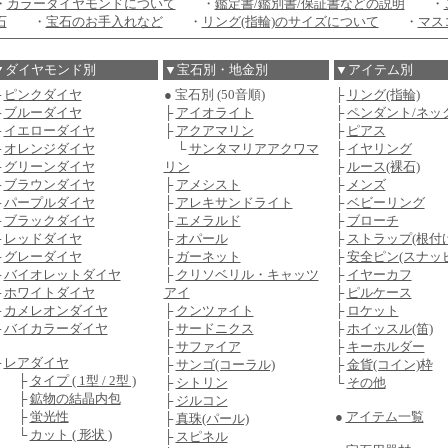
・
カラーダイヤモンドについて
・
鑑定書/鑑別書/保証書などの説明
・
石
・
宝石のお手入れなど
・
リング(指輪)のサイズについて
・
マス
▼ダイヤモンド別
▼宝石別・地金別
▼アイテム別
├
ピンクダイヤ
● 宝石別 (50音順)
├
リング(指輪)
├
ブルーダイヤ
├
アイオライト
├
ペンダント/ネッ
├
イエローダイヤ
├
アクアマリン
├
ピアス
├
オレンジダイヤ
└
サンタマリアアクワマ
├
イヤリング
├
グリーンダイヤ
リン
├
ルース(裸石)
├
ブラウンダイヤ
├
アメシスト
├
メンズ
├
パープルダイヤ
├
アレキサンドライト
├
ベビーリング
├
ブラックダイヤ
├
エメラルド
├
ブローチ
├
レッドダイヤ
├
オパール
├
ストラップ(根付け
├
グレーダイヤ
├
ガーネット
├
安全ピン(スナッ
├
バイオレットダイヤ
├
クリソベリル・キャッツ
├
イヤーカフ
├
ホワイトダイヤ
アイ
├
ピルケース
├
カメレオンダイヤ
├
クンツァイト
├
ロケット
├
バイカラーダイヤ
├
サードニクス
├
ホイッスル(笛)
├
サファイア
├
キーホルダー
├
レアダイヤ
├
サンゴ(コーラル)
├
金貨(コイン)枠
├
タイプ ( 1型 / 2型 )
├
シトリン
└
その他
├
鉱物の結晶内包
├
ジルコン
├
蛍光性
●
アイテム一覧
├
真珠(パール)
└
カット ( 形状 )
├
スピネル