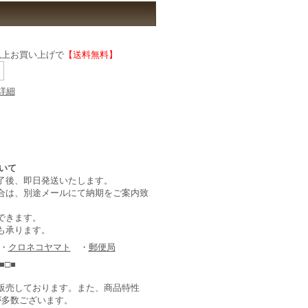
)以上お買い上げで
【送料無料】
詳細
了後、即日発送いたします。
合は、別途メールにて納期をご案内致
できます。
も承ります。
 ・
クロネコヤマト
・
郵便局
■□■
販売しております。また、商品特性
が多数ございます。