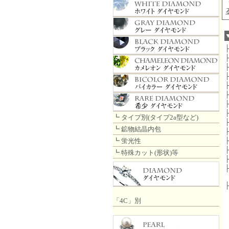
┗
タイプ別(タイプ2a型など)
┗
鉱物結晶内包
┗
蛍光性
┗
特殊カット(形状)等
「4C」別