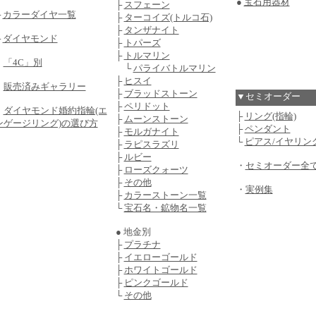
●
宝石用器材
├
スフェーン
├
カラーダイヤ一覧
├
ターコイズ(トルコ石)
├
タンザナイト
└
ダイヤモンド
├
トパーズ
├
トルマリン
・
「4C」別
└
パライバトルマリン
├
ヒスイ
・
販売済みギャラリー
├
ブラッドストーン
▼セミオーダー
├
ペリドット
・
ダイヤモンド婚約指輪(エ
├
リング(指輪)
├
ムーンストーン
ンゲージリング)の選び方
├
ペンダント
├
モルガナイト
└
ピアス/イヤリン
├
ラピスラズリ
├
ルビー
・
セミオーダー全
├
ローズクォーツ
├
その他
・
実例集
├
カラーストーン一覧
└
宝石名・鉱物名一覧
● 地金別
├
プラチナ
├
イエローゴールド
├
ホワイトゴールド
├
ピンクゴールド
└
その他