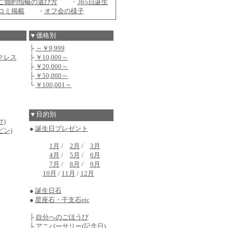
ご婚約指輪の選び方
・
365日誕生
コミ掲載
・
オフ会の様子
▼価格別
├
～￥9,999
クレス
├
￥10,000～
├
￥20,000～
├
￥50,000～
└
￥100,001～
▼目的別
)
●
誕生日プレゼント
ピン)
1月
/
2月
/
3月
4月
/
5月
/
6月
7月
/
8月
/
9月
10月
/
11月
/
12月
●
誕生日石
●
星座石・干支石etc
├
自分へのごほうび
├
アニバーサリー(記念日)