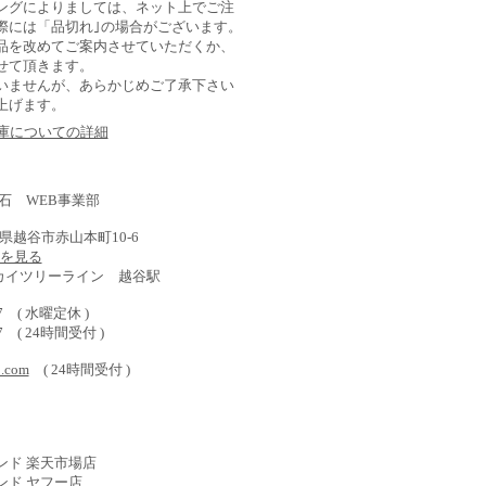
ングによりましては、ネット上でご注
際には「品切れ｣の場合がございます。
品を改めてご案内させていただくか、
せて頂きます。
いませんが、あらかじめご了承下さい
上げます。
在庫についての詳細
石 WEB事業部
埼玉県越谷市赤山本町10-6
) を見る
スカイツリーライン 越谷駅
577 ( 水曜定休 )
587 ( 24時間受付 )
o.com
( 24時間受付 )
ンド 楽天市場店
ンド ヤフー店