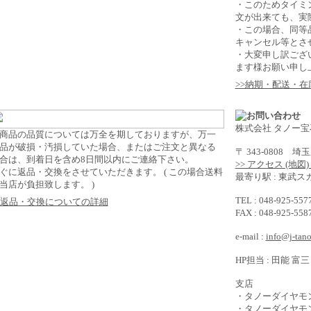
・このためタイミ
文が出来ても、実
・この場合、同等
キャンセル等とさ
・大変申し訳ござ
ます様お願い申し
>>納期・配送・
株式会社 タノー宝
商品の品質については万全を期しておりますが、万一
品が破損・汚損していた場合、またはご注文と異なる
〒 343-0808 
合は、到着日を含め8日間以内にご連絡下さい。
>> アクセス (地図
ぐに返品・交換をさせていただきます。 ( この場合送料
最寄り駅 : 東武
当店が負担致します。 )
TEL : 048-925-5
>返品・交換についての詳細
FAX : 048-925-5
e-mail :
info@j-tan
HP担当 : 田能 富三
支店
・タノーダイヤモ
・タノーダイヤモ