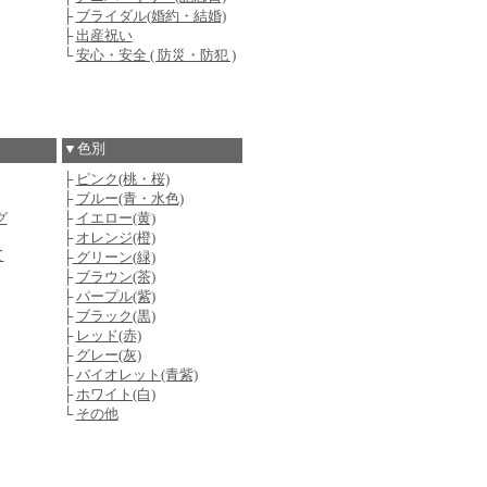
├
ブライダル(婚約・結婚)
├
出産祝い
└
安心・安全 ( 防災・防犯 )
▼色別
├
ピンク(桃・桜)
├
ブルー(青・水色)
グ
├
イエロー(黄)
├
オレンジ(橙)
て
├
グリーン(緑)
├
ブラウン(茶)
├
パープル(紫)
├
ブラック(黒)
├
レッド(赤)
├
グレー(灰)
├
バイオレット(青紫)
├
ホワイト(白)
└
その他