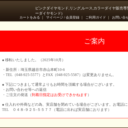
ピンクダイヤモンド,リング,ルース,カラーダイヤ販売専
ーダイヤモンド)
カートをみる
｜
マイページ / 会員登録
｜
ご利用ガイド
｜
お問い合
ご案内
● 移転いたしました。（2025年10月）
・新住所：埼玉県越谷市赤山本町10-6
・TEL（048-925-5577）とFAX（048-925-5587）は変更ありません。
● 下記につきまして通常よりもお時間を頂戴する場合がございます。
・お問い合わせ等への返信
・ご注文の発送（
到着日指定はお受けできかねます
）
● 仕入れや外商などの為、実店舗を閉めている場合がございます。お電話
TEL ０４８-９２５-５５７７（電話に出れば実店舗におります）