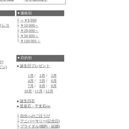
▼価格別
├
～￥9,999
クレス
├
￥10,000～
├
￥20,000～
├
￥50,000～
└
￥100,001～
▼目的別
)
●
誕生日プレゼント
ピン)
1月
/
2月
/
3月
4月
/
5月
/
6月
7月
/
8月
/
9月
10月
/
11月
/
12月
●
誕生日石
●
星座石・干支石etc
├
自分へのごほうび
├
アニバーサリー(記念日)
├
ブライダル(婚約・結婚)