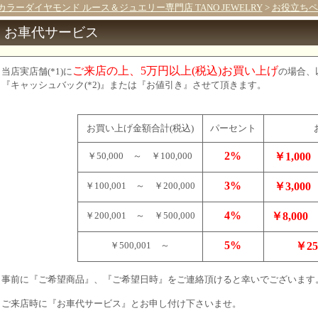
カラーダイヤモンド ルース＆ジュエリー専門店 TANO JEWELRY
>
お役立ちペ
お車代サービス
ご来店の上、5万円以上(税込)お買い上げ
当店実店舗(*1)に
の場合、
『キャッシュバック(*2)』または『お値引き』させて頂きます。
お買い上げ金額合計(税込)
パーセント
2%
￥50,000 ～ ￥100,000
￥1,000
3%
￥100,001 ～ ￥200,000
￥3,000
4%
￥200,001 ～ ￥500,000
￥8,000
5%
￥500,001 ～
￥25
事前に『ご希望商品』、『ご希望日時』をご連絡頂けると幸いでございます
ご来店時に『お車代サービス』とお申し付け下さいませ。