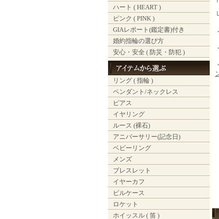
ハート ( HEART )
ピンク ( PINK )
GIAレポート(鑑定書)付き
婚約指輪の選び方
安心・安全 ( 防災・防犯 )
リング ( 指輪 )
ペンダント/ネックレス
ピアス
イヤリング
ルース (裸石)
アニバーサリー(記念日)
ベビーリング
メンズ
ブレスレット
イヤーカフ
ピルケース
ロケット
ホイッスル ( 笛 )