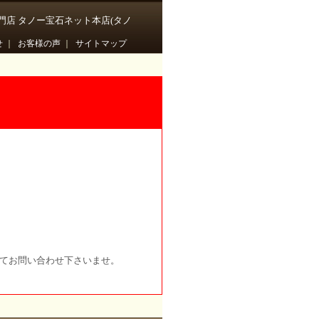
門店 タノー宝石ネット本店(タノ
せ
｜
お客様の声
｜
サイトマップ
にてお問い合わせ下さいませ。