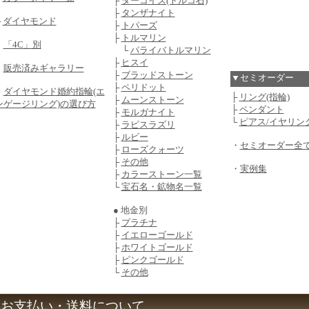
├
ターコイズ(トルコ石)
├
タンザナイト
└
ダイヤモンド
├
トパーズ
├
トルマリン
・
「4C」別
└
パライバトルマリン
├
ヒスイ
・
販売済みギャラリー
├
ブラッドストーン
▼セミオーダー
├
ペリドット
・
ダイヤモンド婚約指輪(エ
├
リング(指輪)
├
ムーンストーン
ンゲージリング)の選び方
├
ペンダント
├
モルガナイト
└
ピアス/イヤリン
├
ラピスラズリ
├
ルビー
・
セミオーダー全
├
ローズクォーツ
├
その他
・
実例集
├
カラーストーン一覧
└
宝石名・鉱物名一覧
● 地金別
├
プラチナ
├
イエローゴールド
├
ホワイトゴールド
├
ピンクゴールド
└
その他
お支払い・送料について