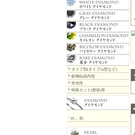
┗
タイプ別(タイプ2a型など)
┗
鉱物結晶内包
┗
蛍光性
┗
特殊カット(形状)等
「4C」別