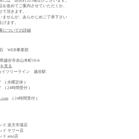
際には「品切れ｣の場合がございます。
品を改めてご案内させていただくか、
せて頂きます。
いませんが、あらかじめご了承下さい
上げます。
在庫についての詳細
石 WEB事業部
埼玉県越谷市赤山本町10-6
) を見る
スカイツリーライン 越谷駅
577 ( 水曜定休 )
587 ( 24時間受付 )
o.com
( 24時間受付 )
ンド 楽天市場店
ンド ヤフー店
ド amz店