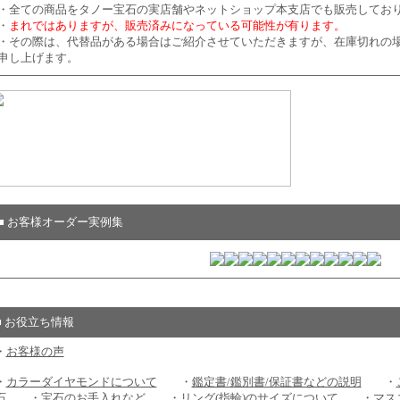
・全ての商品をタノー宝石の実店舗やネットショップ本支店でも販売してお
・
まれではありますが、販売済みになっている可能性が有ります。
・その際は、代替品がある場合はご紹介させていただきますが、在庫切れの
申し上げます。
■ お客様オーダー実例集
■ お役立ち情報
・
お客様の声
・
カラーダイヤモンドについて
・
鑑定書/鑑別書/保証書などの説明
・
石
・
宝石のお手入れなど
・
リング(指輪)のサイズについて
・
マス