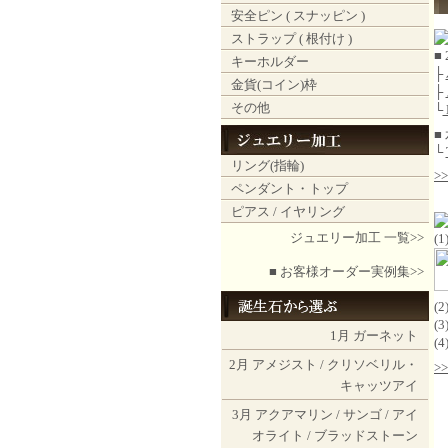
安全ピン ( スナッピン )
ストラップ ( 根付け )
■
キーホルダー
├
金貨(コイン)枠
├
その他
└
■
└
リング(指輪)
>
ペンダント・トップ
ピアス / イヤリング
ジュエリー加工 一覧>>
(
■ お客様オーダー実例集>>
(
(
1月
ガーネット
(
2月
アメジスト
/
クリソベリル・
>
キャッツアイ
3月
アクアマリン
/
サンゴ
/
アイ
オライト
/
ブラッドストーン