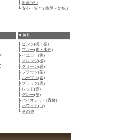
├
出産祝い
└
安心・安全 ( 防災・防犯 )
▼色別
├
ピンク(桃・桜)
├
ブルー(青・水色)
グ
├
イエロー(黄)
├
オレンジ(橙)
て
├
グリーン(緑)
├
ブラウン(茶)
├
パープル(紫)
├
ブラック(黒)
├
レッド(赤)
├
グレー(灰)
├
バイオレット(青紫)
├
ホワイト(白)
└
その他