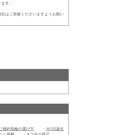
ります。
場合はご容赦くださいますようお願い
ご婚約指輪の選び方
・
365日誕生
コミ掲載
・
オフ会の様子