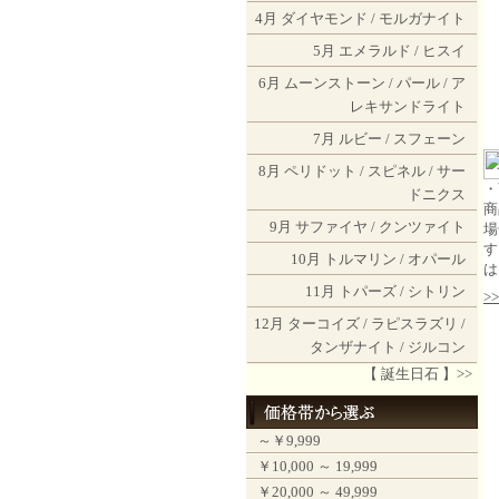
4月
ダイヤモンド
/
モルガナイト
5月
エメラルド
/
ヒスイ
6月
ムーンストーン
/
パール
/
ア
レキサンドライト
7月
ルビー
/
スフェーン
8月
ペリドット
/
スピネル
/
サー
・
ドニクス
商
9月
サファイヤ
/
クンツァイト
場
す
10月
トルマリン
/
オパール
は
11月
トパーズ
/
シトリン
>
12月
ターコイズ
/
ラピスラズリ
/
タンザナイト
/
ジルコン
【 誕生日石 】>>
～￥9,999
￥10,000 ～ 19,999
￥20,000 ～ 49,999