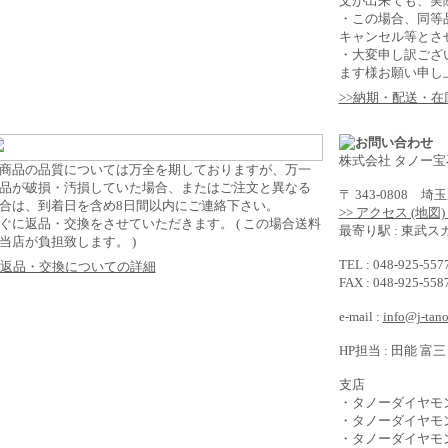
文が出来ても、実
・この場合、同等
キャンセル等とさ
・大変申し訳ござ
ます様お願い申し
>>納期・配送・
株式会社 タノー宝
商品の品質については万全を期しておりますが、万一
品が破損・汚損していた場合、またはご注文と異なる
〒 343-0808 
合は、到着日を含め8日間以内にご連絡下さい。
>> アクセス (地図
ぐに返品・交換をさせていただきます。 ( この場合送料
最寄り駅 : 東武
当店が負担致します。 )
TEL : 048-925-5
>返品・交換についての詳細
FAX : 048-925-5
e-mail :
info@j-tan
HP担当 : 田能 富三
支店
・タノーダイヤモ
・タノーダイヤモ
・タノーダイヤモン