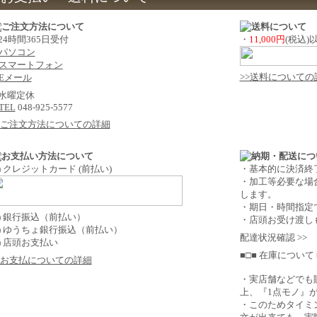
 24時間365日受付
・
11,000円
(税込
パソコン
スマートフォン
>>送料についての
Eメール
 水曜定休
TEL
048-925-5577
>ご注文方法についての詳細
1) クレジットカード (前払い)
・基本的に決済終
・加工等必要な場
します。
・期日・時間指定
2) 銀行振込（前払い）
・店頭お受け渡し
3) ゆうちょ銀行振込（前払い）
配達状況確認 >>
4) 店頭お支払い
■□■ 在庫について 
>お支払についての詳細
・実店舗などでも
上、『1点モノ』
・このためタイミ