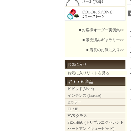
■ お客様オーダー実例集>>
■ 販売済みギャラリー>>
■ 店長のお気に入り>>
お気に入り
お気に入りリストを見る
ビビッド(Vivid)
インテンス (Intense)
Dカラー
FL / IF
VVS クラス
3EX H&C (トリプルエクセレント
ハートアンドキューピッド)