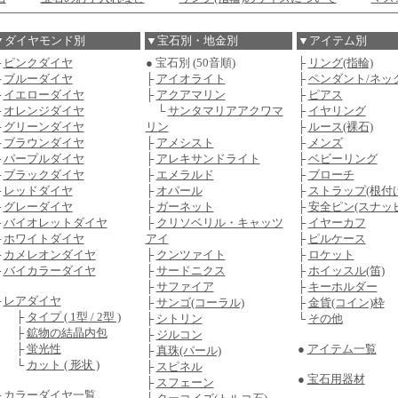
▼ダイヤモンド別
▼宝石別・地金別
▼アイテム別
├
ピンクダイヤ
● 宝石別 (50音順)
├
リング(指輪)
├
ブルーダイヤ
├
アイオライト
├
ペンダント/ネッ
├
イエローダイヤ
├
アクアマリン
├
ピアス
├
オレンジダイヤ
└
サンタマリアアクワマ
├
イヤリング
├
グリーンダイヤ
リン
├
ルース(裸石)
├
ブラウンダイヤ
├
アメシスト
├
メンズ
├
パープルダイヤ
├
アレキサンドライト
├
ベビーリング
├
ブラックダイヤ
├
エメラルド
├
ブローチ
├
レッドダイヤ
├
オパール
├
ストラップ(根付け
├
グレーダイヤ
├
ガーネット
├
安全ピン(スナッ
├
バイオレットダイヤ
├
クリソベリル・キャッツ
├
イヤーカフ
├
ホワイトダイヤ
アイ
├
ピルケース
├
カメレオンダイヤ
├
クンツァイト
├
ロケット
├
バイカラーダイヤ
├
サードニクス
├
ホイッスル(笛)
├
サファイア
├
キーホルダー
├
レアダイヤ
├
サンゴ(コーラル)
├
金貨(コイン)枠
├
タイプ ( 1型 / 2型 )
├
シトリン
└
その他
├
鉱物の結晶内包
├
ジルコン
├
蛍光性
●
アイテム一覧
├
真珠(パール)
└
カット ( 形状 )
├
スピネル
●
宝石用器材
├
スフェーン
├
カラーダイヤ一覧