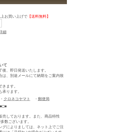
)以上お買い上げで
【送料無料】
詳細
了後、即日発送いたします。
合は、別途メールにて納期をご案内致
できます。
も承ります。
 ・
クロネコヤマト
・
郵便局
■□■
販売しております。また、商品特性
が多数ございます。
ングによりましては、ネット上でご注