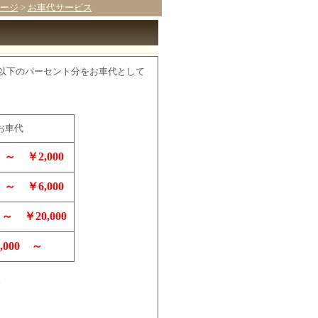
ージ
>
お車代サービス
以下のパーセント分をお車代として
お車代
 ～ ￥2,000
 ～ ￥6,000
 ～ ￥20,000
,000 ～
。