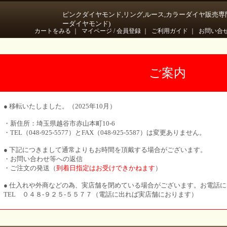
ピンクダイヤモンド,リング,ルース,カラーダイヤ販売専
ーダイヤモンド)
カートをみる
｜
マイページ / 会員登録
｜
ご利用ガイド
｜
お問い合
ご案内
● 移転いたしました。（2025年10月）
・新住所：埼玉県越谷市赤山本町10-6
・TEL（048-925-5577）とFAX（048-925-5587）は変更ありません。
● 下記につきまして通常よりもお時間を頂戴する場合がございます。
・お問い合わせ等への返信
・ご注文の発送（
到着日指定はお受けできかねます
）
● 仕入れや外商などの為、実店舗を閉めている場合がございます。お電話
TEL ０４８-９２５-５５７７（電話に出れば実店舗におります）