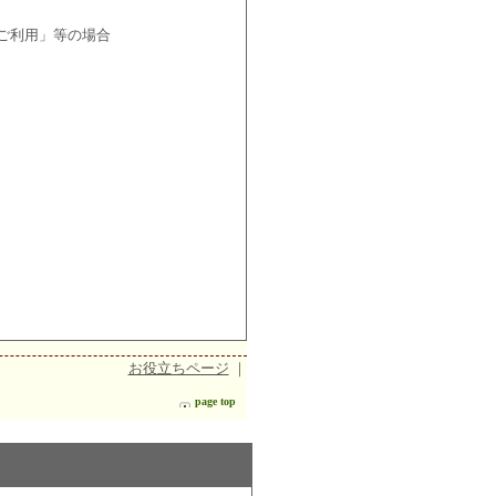
ご利用」等の場合
お役立ちページ
｜
page top