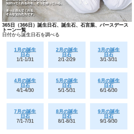
365日（366日）誕生日石、誕生石、石言葉、バースデース
トーン一覧
日付から誕生日石を調べる
1月の誕生
2月の誕生
3月の誕生
日石
日石
日石
1/1-1/31
2/1-2/29
3/1-3/31
4月の誕生
5月の誕生
6月の誕生
日石
日石
日石
4/1-4/30
5/1-5/31
6/1-6/30
7月の誕生
8月の誕生
9月の誕生
日石
日石
日石
7/1-7/31
8/1-8/31
9/1-9/30