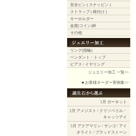
安全ピン ( スナッピン )
ストラップ ( 根付け )
キーホルダー
金貨(コイン)枠
その他
リング(指輪)
ペンダント・トップ
ピアス / イヤリング
ジュエリー加工 一覧>>
■ お客様オーダー実例集>>
1月
ガーネット
2月
アメジスト
/
クリソベリル・
キャッツアイ
3月
アクアマリン
/
サンゴ
/
アイ
オライト
/
ブラッドストーン