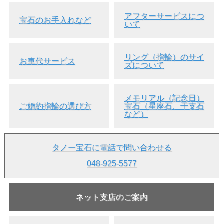
アフターサービスにつ
宝石のお手入れなど
いて
リング（指輪）のサイ
お車代サービス
ズについて
メモリアル（記念日）
ご婚約指輪の選び方
宝石（星座石、干支石
など）
タノー宝石に電話で問い合わせる
048-925-5577
ネット支店のご案内