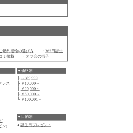
ご婚約指輪の選び方
・
365日誕生
コミ掲載
・
オフ会の様子
▼価格別
├
～￥9,999
クレス
├
￥10,000～
├
￥20,000～
├
￥50,000～
└
￥100,001～
▼目的別
)
●
誕生日プレゼント
ピン)