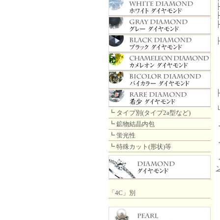
┗
タイプ別(タイプ2a型など)
┗
鉱物結晶内包
┗
蛍光性
┗
特殊カット(形状)等
「4C」別