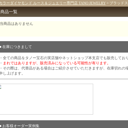
カラーダイヤモンド ルース＆ジュエリー専門店 TANO JEWELRY
> ブラッド
商品一覧
当商品はありません
■ 在庫につきまして
・全ての商品をタノー宝石の実店舗やネットショップ本支店でも販売してお
・
まれではありますが、販売済みになっている可能性が有ります。
・その際は、代替品がある場合はご紹介させていただきますが、在庫切れの
申し上げます。
■ お客様オーダー実例集