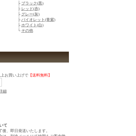
├
ブラック(黒)
├
レッド(赤)
├
グレー(灰)
├
バイオレット(青紫)
├
ホワイト(白)
└
その他
)以上お買い上げで
【送料無料】
詳細
了後、即日発送いたします。