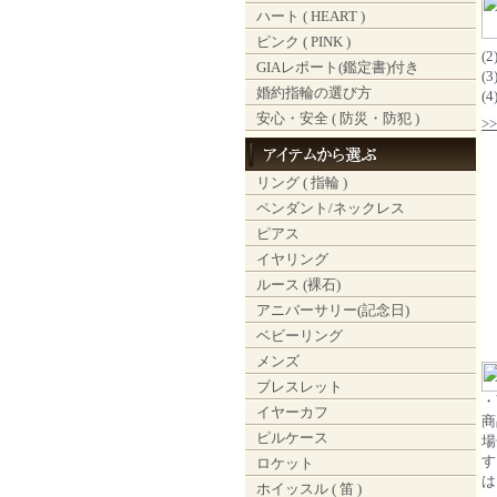
ハート ( HEART )
ピンク ( PINK )
(
GIAレポート(鑑定書)付き
(
婚約指輪の選び方
(
安心・安全 ( 防災・防犯 )
>
リング ( 指輪 )
ペンダント/ネックレス
ピアス
イヤリング
ルース (裸石)
アニバーサリー(記念日)
ベビーリング
メンズ
ブレスレット
・
イヤーカフ
商
ピルケース
場
す
ロケット
は
ホイッスル ( 笛 )