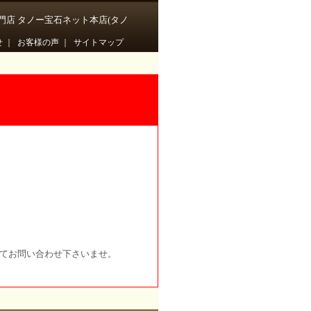
門店 タノー宝石ネット本店(タノ
せ
｜
お客様の声
｜
サイトマップ
にてお問い合わせ下さいませ。