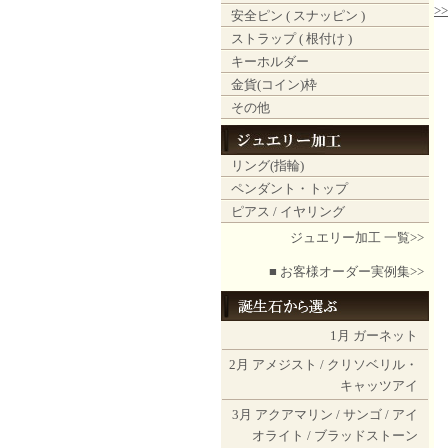
>
安全ピン ( スナッピン )
ストラップ ( 根付け )
キーホルダー
金貨(コイン)枠
その他
リング(指輪)
ペンダント・トップ
ピアス / イヤリング
ジュエリー加工 一覧>>
■ お客様オーダー実例集>>
1月
ガーネット
2月
アメジスト
/
クリソベリル・
キャッツアイ
3月
アクアマリン
/
サンゴ
/
アイ
オライト
/
ブラッドストーン