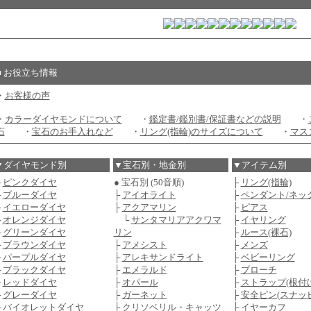
■ お役立ち情報
・
お客様の声
・
カラーダイヤモンドについて
・
鑑定書/鑑別書/保証書などの説明
・
石
・
宝石のお手入れなど
・
リング(指輪)のサイズについて
・
マス
▼ダイヤモンド別
▼宝石別・地金別
▼アイテム別
├
ピンクダイヤ
● 宝石別 (50音順)
├
リング(指輪)
├
ブルーダイヤ
├
アイオライト
├
ペンダント/ネッ
├
イエローダイヤ
├
アクアマリン
├
ピアス
├
オレンジダイヤ
└
サンタマリアアクワマ
├
イヤリング
├
グリーンダイヤ
リン
├
ルース(裸石)
├
ブラウンダイヤ
├
アメシスト
├
メンズ
├
パープルダイヤ
├
アレキサンドライト
├
ベビーリング
├
ブラックダイヤ
├
エメラルド
├
ブローチ
├
レッドダイヤ
├
オパール
├
ストラップ(根付け
├
グレーダイヤ
├
ガーネット
├
安全ピン(スナッ
├
バイオレットダイヤ
├
クリソベリル・キャッツ
├
イヤーカフ