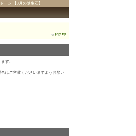
ストーン 【3月の誕生石】
page top
ります。
場合はご容赦くださいますようお願い