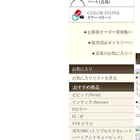
■ お客様オーダー実例集>>
■ 販売済みギャラリー>>
■ 店長のお気に入り>>
お気に入り
■
お気に入りリストを見る
├
├
└
ビビッド(Vivid)
インテンス (Intense)
■
└
Dカラー
>
FL / IF
VVS クラス
3EX H&C (トリプルエクセレント
(
ハートアンドキューピッド)