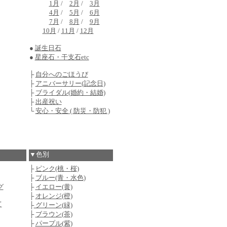
1月
/
2月
/
3月
4月
/
5月
/
6月
7月
/
8月
/
9月
10月
/
11月
/
12月
●
誕生日石
●
星座石・干支石etc
├
自分へのごほうび
├
アニバーサリー(記念日)
├
ブライダル(婚約・結婚)
├
出産祝い
└
安心・安全 ( 防災・防犯 )
▼色別
├
ピンク(桃・桜)
├
ブルー(青・水色)
グ
├
イエロー(黄)
├
オレンジ(橙)
て
├
グリーン(緑)
├
ブラウン(茶)
├
パープル(紫)