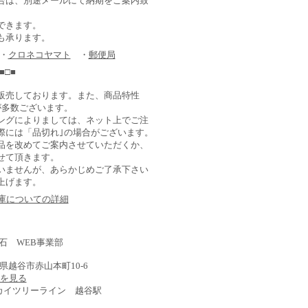
合は、別途メールにて納期をご案内致
できます。
も承ります。
 ・
クロネコヤマト
・
郵便局
■□■
販売しております。また、商品特性
が多数ございます。
ングによりましては、ネット上でご注
際には「品切れ｣の場合がございます。
品を改めてご案内させていただくか、
せて頂きます。
いませんが、あらかじめご了承下さい
上げます。
在庫についての詳細
石 WEB事業部
埼玉県越谷市赤山本町10-6
) を見る
スカイツリーライン 越谷駅