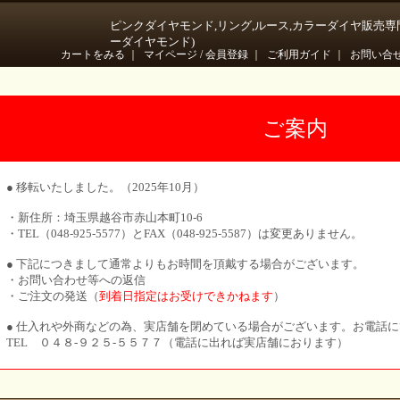
ピンクダイヤモンド,リング,ルース,カラーダイヤ販売専
ーダイヤモンド)
カートをみる
｜
マイページ / 会員登録
｜
ご利用ガイド
｜
お問い合
ご案内
● 移転いたしました。（2025年10月）
・新住所：埼玉県越谷市赤山本町10-6
・TEL（048-925-5577）とFAX（048-925-5587）は変更ありません。
● 下記につきまして通常よりもお時間を頂戴する場合がございます。
・お問い合わせ等への返信
・ご注文の発送（
到着日指定はお受けできかねます
）
● 仕入れや外商などの為、実店舗を閉めている場合がございます。お電話
TEL ０４８-９２５-５５７７（電話に出れば実店舗におります）