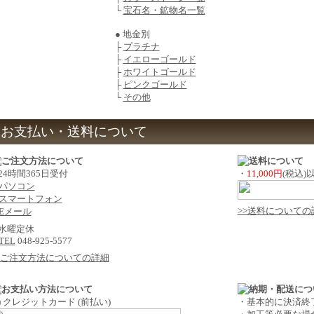
└
宝石名・鉱物名一覧
● 地金別
├
プラチナ
├
イエローゴールド
├
ホワイトゴールド
├
ピンクゴールド
└
その他
お支払い・送料について
 24時間365日受付
・
11,000円
(税込
パソコン
スマートフォン
>>送料についての
Eメール
 水曜定休
TEL
048-925-5577
>ご注文方法についての詳細
1) クレジットカード (前払い)
・基本的に決済終