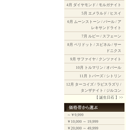
4月
ダイヤモンド
/
モルガナイト
5月
エメラルド
/
ヒスイ
6月
ムーンストーン
/
パール
/
ア
レキサンドライト
7月
ルビー
/
スフェーン
8月
ペリドット
/
スピネル
/
サー
ドニクス
9月
サファイヤ
/
クンツァイト
10月
トルマリン
/
オパール
11月
トパーズ
/
シトリン
12月
ターコイズ
/
ラピスラズリ
/
タンザナイト
/
ジルコン
【 誕生日石 】>>
～￥9,999
￥10,000 ～ 19,999
￥20,000 ～ 49,999