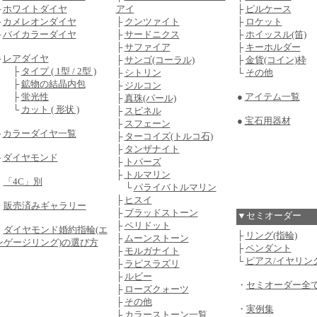
├
ホワイトダイヤ
アイ
├
ピルケース
├
カメレオンダイヤ
├
クンツァイト
├
ロケット
├
バイカラーダイヤ
├
サードニクス
├
ホイッスル(笛)
├
サファイア
├
キーホルダー
├
レアダイヤ
├
サンゴ(コーラル)
├
金貨(コイン)枠
├
タイプ ( 1型 / 2型 )
├
シトリン
└
その他
├
鉱物の結晶内包
├
ジルコン
├
蛍光性
●
アイテム一覧
├
真珠(パール)
└
カット ( 形状 )
├
スピネル
●
宝石用器材
├
スフェーン
├
カラーダイヤ一覧
├
ターコイズ(トルコ石)
├
タンザナイト
└
ダイヤモンド
├
トパーズ
├
トルマリン
・
「4C」別
└
パライバトルマリン
├
ヒスイ
・
販売済みギャラリー
├
ブラッドストーン
▼セミオーダー
├
ペリドット
・
ダイヤモンド婚約指輪(エ
├
リング(指輪)
├
ムーンストーン
ンゲージリング)の選び方
├
ペンダント
├
モルガナイト
└
ピアス/イヤリン
├
ラピスラズリ
├
ルビー
・
セミオーダー全
├
ローズクォーツ
├
その他
・
実例集
├
カラーストーン一覧