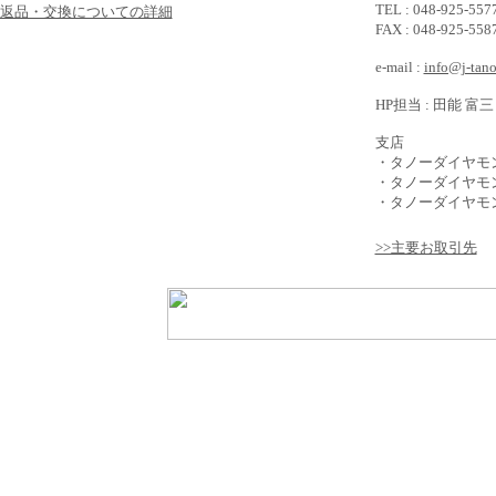
TEL : 048-925-5
>返品・交換についての詳細
FAX : 048-925-5
e-mail :
info@j-tan
HP担当 : 田能 富三
支店
・タノーダイヤモ
・タノーダイヤモ
・タノーダイヤモン
>>主要お取引先