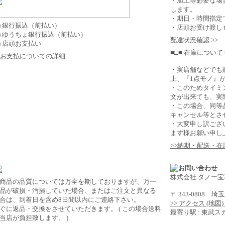
・加工等必要な場
します。
・期日・時間指定
2) 銀行振込（前払い）
・店頭お受け渡し
3) ゆうちょ銀行振込（前払い）
配達状況確認 >>
4) 店頭お支払い
■□■ 在庫について 
>お支払についての詳細
・実店舗などでも
上、『1点モノ』
・このためタイミ
文が出来ても、実
・この場合、同等
キャンセル等とさ
・大変申し訳ござ
ます様お願い申し
>>納期・配送・
株式会社 タノー宝
商品の品質については万全を期しておりますが、万一
品が破損・汚損していた場合、またはご注文と異なる
〒 343-0808 
合は、到着日を含め8日間以内にご連絡下さい。
>> アクセス (地図
ぐに返品・交換をさせていただきます。 ( この場合送料
最寄り駅 : 東武
当店が負担致します。 )