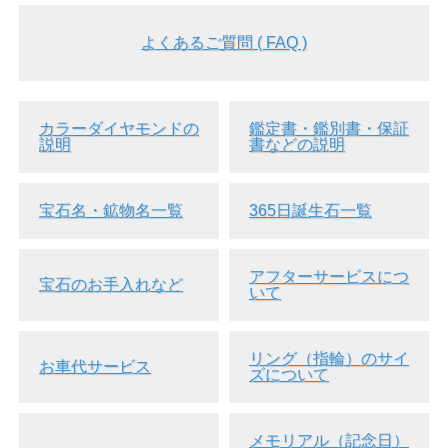
よくあるご質問 ( FAQ )
カラーダイヤモンドの
鑑定書・鑑別書・保証
説明
書などの説明
宝石名・鉱物名一覧
365日誕生石一覧
アフターサービスにつ
宝石のお手入れなど
いて
リング（指輪）のサイ
お車代サービス
ズについて
メモリアル（記念日）