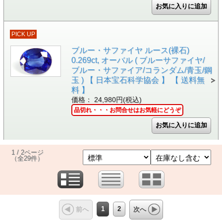
PICK UP
ブルー・サファイヤ ルース(裸石)
0.269ct, オーバル ( ブルーサファイヤ/
ブルー・サファイア/コランダム/青玉/鋼
玉 ) 【 日本宝石科学協会 】 【 送料無
料 】
価格： 24,980円(税込)
品切れ・・・お問合せはお気軽にどうぞ
1 / 2ページ
（全29件）
1
2
前へ
次へ