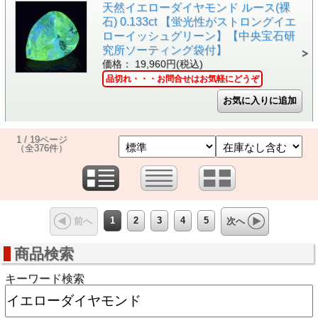
天然イエローダイヤモンド ルース(裸
石) 0.133ct 【蛍光性がストロングイエ
ローイッシュグリーン】【中央宝石研
究所ソーティング袋付】
価格： 19,960円(税込)
品切れ・・・お問合せはお気軽にどうぞ
1 / 19ページ
（全376件）
1
2
3
4
5
前へ
次へ
商品検索
キーワード検索