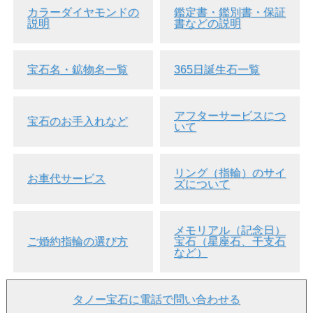
カラーダイヤモンドの
鑑定書・鑑別書・保証
説明
書などの説明
宝石名・鉱物名一覧
365日誕生石一覧
アフターサービスにつ
宝石のお手入れなど
いて
リング（指輪）のサイ
お車代サービス
ズについて
メモリアル（記念日）
ご婚約指輪の選び方
宝石（星座石、干支石
など）
タノー宝石に電話で問い合わせる