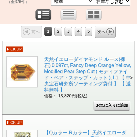
（全376件）
1
2
3
4
5
前へ
次へ
PICK UP
天然イエローダイヤモンド ルース(裸
石) 0.097ct, Fancy Deep Orange Yellow,
Modified Pear Step Cut ( モディファイ
ド・ペア・ステップ・カット ), I-1 【 中
央宝石研究所ソーティング袋付 】 【 送
料無料 】
価格： 15,820円(税込)
PICK UP
【Qカラー-Rカラー】天然イエローダ