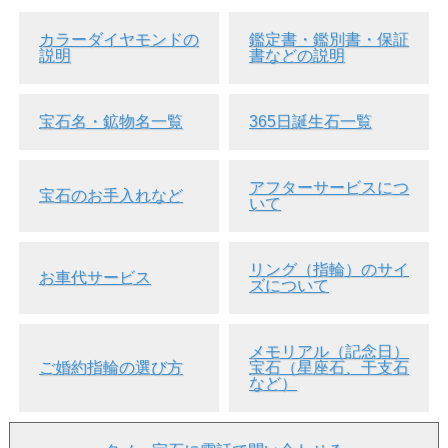
カラーダイヤモンドの
鑑定書・鑑別書・保証
説明
書などの説明
宝石名・鉱物名一覧
365日誕生石一覧
アフターサービスにつ
宝石のお手入れなど
▲サイド画像 白い背景で通常蛍光灯に当てています。
いて
リング（指輪）のサイ
お車代サービス
ズについて
メモリアル（記念日）
ご婚約指輪の選び方
宝石（星座石、干支石
など）