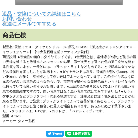
返品・交換についての詳細はこちら
▲蛍光性画像 黒い紙などの上に置いて、ブラックライトに
お問い合わせ
あて、部屋を暗くするとこのような鮮やかな蛍光性を示しま
友達にメールですすめる
す。
商品仕様
・
蛍光性(フローレッセンス)の面白いダイヤを見る
製品名: 天然イエローダイヤモンド ルース(裸石) 0.133ct 【蛍光性がストロングイエロー
イッシュグリーン】【中央宝石研究所ソーティング袋付】
商品説明: ●蛍光性の面白いダイヤモンドです。●蛍光性とは、紫外線やX線など波長の短
い光線を当てると放射ルミネッセンスの結果、第一次光とは違った色の第二次光を発す
る性質を言います。一般的には、ブラック・ライトなどを当てることで簡単にダイヤな
どの蛍光性を楽しむことが出来ます。●ダイヤモンドは通常、蛍光性が無い(None)、弱
い(Faint)、が多く、蛍光性として多い色はブルーとなっています。このダイヤのように
元の色が淡い若草色のような色合いで、蛍光性が鮮やかな黄緑色系というキレイなもの
は持っていても良いダイヤだと思います。●上記の色の移り変わり(?)はいずれも黒い背
景での観察結果ですので、白い背景ではなく黒い背景で試してみて下さいね！●カラオ
ケボックスなどブラックライトのある場所ですと、通常光とは違う色を楽しむことが出
来ると思います。ご注意 : ブラックライトによって波長が色々あるらしく、ブラックラ
イトによっては少し違う色合いに見える場合もあります。あらかじめご了承下さいま
せ。●クラリティは、I-1です。●カットは、「ペアシェイプ」です。
型番: 37376
メーカー: タノー宝石