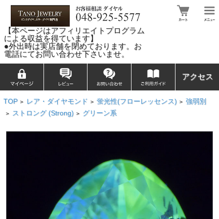
【本ページはアフィリエイトプログラム
による収益を得ています】
●外出時は実店舗を閉めております。お
電話にてお問い合わせ下さいませ。
アクセス
TOP
レア・ダイヤモンド
蛍光性(フローレッセンス)
強弱別
>
>
>
ストロング (Strong)
グリーン系
>
>