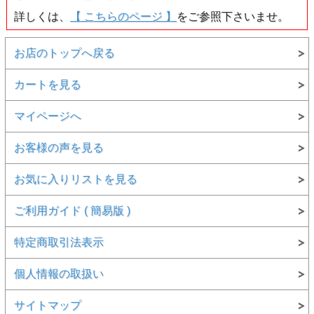
詳しくは、
【 こちらのページ 】
をご参照下さいませ。
お店のトップへ戻る
▲中央宝石研究所 ソーティング画像
カートを見る
マイページへ
●蛍光性の面白いダイヤモンドです。
●蛍光性とは、紫外線やX線など波長の短い光線を当てると
お客様の声を見る
放射ルミネッセンスの結果、第一次光とは違った色の第二次
光を発する性質を言います。
一般的には、ブラック・ライトなどを当てることで簡単にダ
お気に入りリストを見る
イヤなどの蛍光性を楽しむことが出来ます。
●ダイヤモンドは通常、蛍光性が無い(None)、弱い(Faint)、
ご利用ガイド ( 簡易版 )
が多く、蛍光性として多い色はブルーとなっています。
このダイヤのように元の色が淡い若草色のような色合いで、
蛍光性が鮮やかな黄緑色系というキレイなものは持っていて
特定商取引法表示
も良いダイヤだと思います。
個人情報の取扱い
●上記の色の移り変わり(?)はいずれも黒い背景での観察結果
ですので、白い背景ではなく黒い背景で試してみて下さい
ね！
サイトマップ