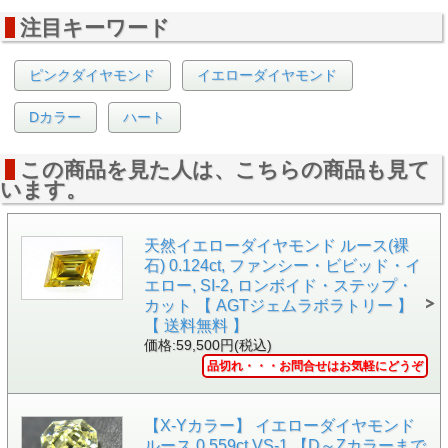
注目キーワード
ピンクダイヤモンド
イエローダイヤモンド
Dカラー
ハート
▲正面画像 通常光で白い背景で撮影しました。
この商品を見た人は、こちらの商品も見て
います。
天然イエローダイヤモンド ルース(裸
石) 0.124ct, ファンシー・ビビッド・イ
エロー, SI-2, ロンボイド・ステップ・
カット 【 AGTジェムラボラトリー 】
【 送料無料 】
価格:59,500円(税込)
品切れ・・・お問合せはお気軽にどうぞ
【X-Yカラー】 イエローダイヤモンド
ルース 0.559ct VS-1 【D～Zカラーまで