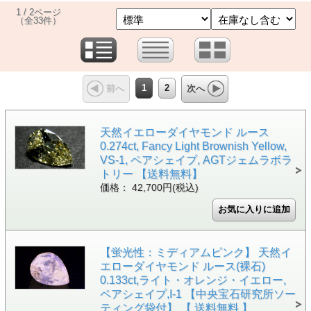
1 / 2ページ
（全33件）
1
2
前へ
次へ
天然イエローダイヤモンド ルース
0.274ct, Fancy Light Brownish Yellow,
VS-1, ペアシェイプ, AGTジェムラボラ
トリー 【送料無料】
価格： 42,700円(税込)
【蛍光性：ミディアムピンク】 天然イ
エローダイヤモンド ルース(裸石)
0.133ct,ライト・オレンジ・イエロー,
ペアシェイプ,I-1 【中央宝石研究所ソー
ティング袋付】 【 送料無料 】