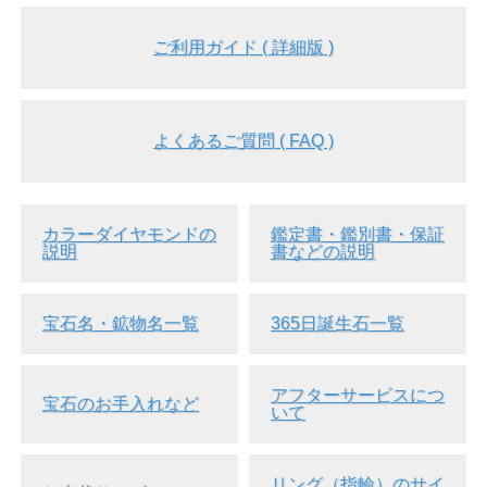
ご利用ガイド ( 詳細版 )
よくあるご質問 ( FAQ )
カラーダイヤモンドの
鑑定書・鑑別書・保証
説明
書などの説明
宝石名・鉱物名一覧
365日誕生石一覧
アフターサービスにつ
宝石のお手入れなど
いて
リング（指輪）のサイ