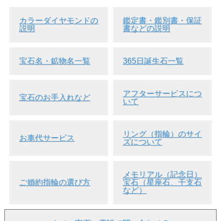
然で本物であると鑑定されたダイヤモンドのことを言いま
す。
カラーダイヤモンドの
鑑定書・鑑別書・保証
説明
書などの説明
●『 Deep (ディープ)』の評価が出ているように、しっかり
とした色合いです。
●熟成かつまろやかな表情です。
宝石名・鉱物名一覧
365日誕生石一覧
●「ポリッシュ(研磨状態)」、「シンメトリー(対称性)」とも
に「グッド」の評価。ソーティング袋には記載されておりま
せんが、カラーダイヤで「ポリッシュ」と「シンメトリー」
が「Good」は高評価と考えて良いと思います。
アフターサービスにつ
宝石のお手入れなど
いて
●蛍光性は「Medium Yellow」。
●蛍光性とは、紫外線やX線など波長の短い光線を当てると
放射ルミネッセンスの結果、第一次光とは違った色の第二次
リング（指輪）のサイ
お車代サービス
光を発する性質を言います。
ズについて
一般的には、ブラック・ライトなどを当てることで簡単にダ
イヤなどの蛍光性を楽しむことが出来ます。
●ダイヤモンドは通常、蛍光性が無い(None)、弱い(Faint)、
メモリアル（記念日）
が多く、蛍光性として多い色はブルーとなっています。
ご婚約指輪の選び方
宝石（星座石、干支石
このダイヤのように蛍光性がイエローというものは持ってい
など）
ても良いダイヤだと思います。
●カラオケボックスなどブラックライトのある場所ですと、
通常光とは違う色を楽しむことが出来ると思います。