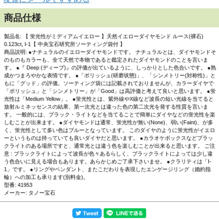
商品仕様
製品名: 【 蛍光性がミディアムイエロー 】天然イエローダイヤモンド ルース(裸石)
0.123ct, I-1【 中央宝石研究所ソーティング袋付 】
商品説明: ●ナチュラルのイエローダイヤモンドです。 ナチュラルとは、ダイヤモンドそ
のものもカラーも、全て天然で本物であると鑑定されたダイヤモンドのことを言いま
す。 ●『 Deep (ディープ)』の評価が出ているように、しっかりとした色合いです。 ●熟
成かつまろやかな表情です。 ●「ポリッシュ(研磨状態)」、「シンメトリー(対称性)」と
もに「グッド」の評価。ソーティング袋には記載されておりませんが、カラーダイヤで
「ポリッシュ」と「シンメトリー」が「Good」は高評価と考えて良いと思います。 ●蛍
光性は「Medium Yellow」。 ●蛍光性とは、紫外線やX線など波長の短い光線を当てると
放射ルミネッセンスの結果、第一次光とは違った色の第二次光を発する性質を言いま
す。 一般的には、ブラック・ライトなどを当てることで簡単にダイヤなどの蛍光性を楽
しむことが出来ます。 ●ダイヤモンドは通常、蛍光性が無い(None)、弱い(Faint)、が多
く、蛍光性として多い色はブルーとなっています。 このダイヤのように蛍光性がイエロ
ーというものは持っていても良いダイヤだと思います。 ●カラオケボックスなどブラッ
▲蛍光性画像です。黒い背景でブラックライトの元で撮影し
クライトのある場所ですと、通常光とは違う色を楽しむことが出来ると思います。 ご注
ました。
意 : ブラックライトによって波長が色々あるらしく、ブラックライトによっては少し違
う色合いに見える場合もあります。あらかじめご了承下さいませ。 ●クラリティは「I-
1」です。 ●リングやペンダント、またこだわりを表現したエンゲージリング（婚約指
輪）への加工も承ります(別料金)。
型番: 41953
メーカー: タノー宝石