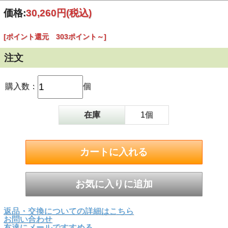
価格:
30,260円
(税込)
[ポイント還元 303ポイント～]
注文
▲正面画像 白い背景で撮影しました。
購入数：
個
在庫
1個
返品・交換についての詳細はこちら
▲正面画像 黒い背景で撮影しました。
お問い合わせ
友達にメールですすめる