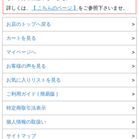
● カラット ： 0.123ct
● カラー ： Fancy Deep Yellow (ファンシー・ディー
詳しくは、
【 こちらのページ 】
をご参照下さいませ。
プ・イエロー)
● 色の起源 ： Natural (天然)
● クラリティ ： I-1
お店のトップへ戻る
● カット ： Round Brilliant (ラウンドブリリアントカッ
ト)
カートを見る
● 鑑定機関 ： 中央宝石研究所
● 寸法 ： 3.21 - 3.22 × 1.88 mm
● 蛍光性 ： Medium Yellow (ミディアム・イエロー)
マイページへ
● 付属品 ： ソーティング袋 ( 中央宝石研究所発行 )、簡
易ルースケース、品質証明書
お客様の声を見る
●こちらの商品は、鑑定書は承れません。
予めご了承のほどよろしくお願い申し上げます。
お気に入りリストを見る
【 重要なお知らせ 】
ご利用ガイド ( 簡易版 )
●こちらの商品は、
返品・交換・キャンセル等は一切お断り
しております
。
返品・交換・キャンセル等の詳細について
特定商取引法表示
●在庫を実店舗等と共有しております。
ご注文のタイミング
によりましては、実際には品切れしている場合がございま
す
。
個人情報の取扱い
あらかじめご了承下さいませ。
●お問い合わせ等はお気軽にご連絡下さい。
サイトマップ