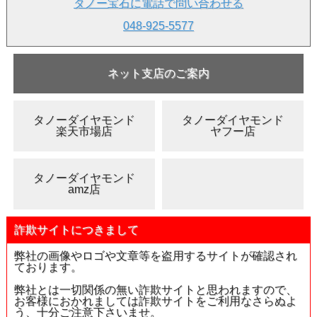
タノー宝石に電話で問い合わせる
ご注意 : ブラックライトによって波長が色々あるらしく、ブ
048-925-5577
ラックライトによっては少し違う色合いに見える場合もあり
ます。あらかじめご了承下さいませ。
・
蛍光性(フローレッセンス)の面白いダイヤを見る
ネット支店のご案内
●クラリティは「I-1」です。
●リングやペンダント、またこだわりを表現したエンゲージ
タノーダイヤモンド
タノーダイヤモンド
リング（婚約指輪）への加工も承ります(別料金)。
楽天市場店
ヤフー店
・
ジュエリー加工を全て見る
・
婚約指輪の選び方
タノーダイヤモンド
・
お客様オーダー実例集
amz店
キーワードから見る>>
詐欺サイトにつきまして
・
イエローダイヤモンド
弊社の画像やロゴや文章等を盗用するサイトが確認され
ております。
・
ルース
● 発送 ：
ご注文確定後、即日～3営業日以内に発送致し
弊社とは一切関係の無い詐欺サイトと思われますので、
ます。納期、発送についての詳しい説明を見る>>
お客様におかれましては詐欺サイトをご利用なさらぬよ
● 品番 ： 41953
う、十分ご注意下さいませ。