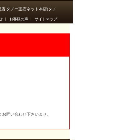
門店 タノー宝石ネット本店(タノ
せ
｜
お客様の声
｜
サイトマップ
てお問い合わせ下さいませ。