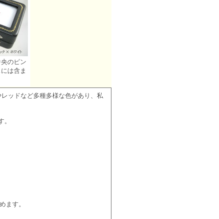
中央のピン
スには含ま
やレッドなど多種多様な色があり、私
す。
。
しめます。