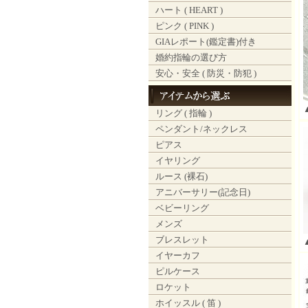
ハート ( HEART )
ピンク ( PINK )
GIAレポート(鑑定書)付き
婚約指輪の選び方
安心・安全 ( 防災・防犯 )
リング ( 指輪 )
ペンダント/ネックレス
ピアス
イヤリング
ルース (裸石)
アニバーサリー(記念日)
ベビーリング
メンズ
ブレスレット
イヤーカフ
ピルケース
ロケット
ホイッスル ( 笛 )