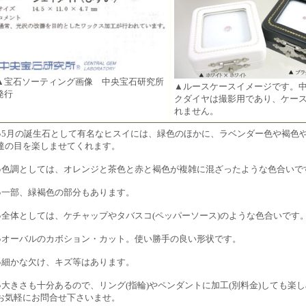
▲宝石ソーティング画像 中央宝石研究所
▲ルースケースイメージです。
発行
クダイヤは撮影用であり、ケー
れません。
●5月の誕生石として有名なヒスイには、緑色のほかに、ラベンダー色や褐色
達の目を楽しませてくれます。
●色調としては、オレンジと茶色と赤と褐色が複雑に混ざったような色合いで
●一部、緑褐色の部分もあります。
●全体としては、ケチャップやタバスコ(ペッパーソース)のような色合いです
●オーバルのカボション・カット。使い勝手の良い形状です。
●細かな欠け、キズ等はあります。
●大きさも十分あるので、リング(指輪)やペンダントに加工(別料金)しても楽
お気軽にお問合せ下さいませ。