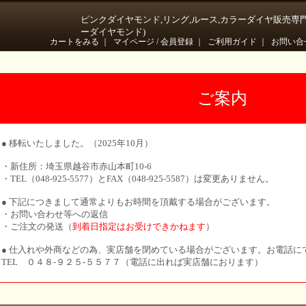
ピンクダイヤモンド,リング,ルース,カラーダイヤ販売専
ーダイヤモンド)
カートをみる
｜
マイページ / 会員登録
｜
ご利用ガイド
｜
お問い合
ご案内
● 移転いたしました。（2025年10月）
・新住所：埼玉県越谷市赤山本町10-6
・TEL（048-925-5577）とFAX（048-925-5587）は変更ありません。
● 下記につきまして通常よりもお時間を頂戴する場合がございます。
・お問い合わせ等への返信
・ご注文の発送（
到着日指定はお受けできかねます
）
● 仕入れや外商などの為、実店舗を閉めている場合がございます。お電話に
TEL ０４８-９２５-５５７７（電話に出れば実店舗におります）