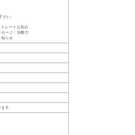
下さい。
ストレートな告白
ッセージ：決断力
き知らせ
います。