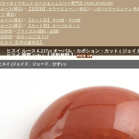
カラーダイヤモンド ルース＆ジュエリー専門店 TANO JEWELRY
>
ルース(裸石)
>
【宝石別】 カラーストーン ( 色石 )
>
ハ行 (カラーストーン,色
イド,裸石)
>
ルース(裸石)
>
【カット別】 その他
>
その他
>
ルース(裸石)
>
【カット別】 オーバルカット
>
目的別
>
ブライダル(婚約・結婚)
>
目的別
>
自分へのごほうび
>
ヒスイ 【5月の誕生石】
ヒスイ ルース 6.227ct オーバル・カボション・カット ( ジェ
ヒスイ,翡翠,jade ) 【 送料無料 】
ヒスイ (ジェイド、ジェード、ひすい)