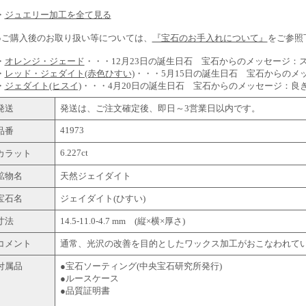
・
ジュエリー加工を全て見る
●ご購入後のお取り扱い等については、
『宝石のお手入れについて』
をご参照
・
オレンジ・ジェード
・・・12月23日の誕生日石 宝石からのメッセージ：
・
レッド・ジェダイト(赤色ひすい)
・・・5月15日の誕生日石 宝石からのメ
・
ジェダイト(ヒスイ)
・・・4月20日の誕生日石 宝石からのメッセージ：良
発送
発送は、ご注文確定後、即日～3営業日以内です。
41973
品番
6.227ct
カラット
鉱物名
天然ジェイダイト
宝石名
ジェイダイト(ひすい)
寸法
14.5-11.0-4.7 mm (縦×横×厚さ)
コメント
通常、光沢の改善を目的としたワックス加工がおこなわれて
付属品
●宝石ソーティング(中央宝石研究所発行)
●ルースケース
●品質証明書