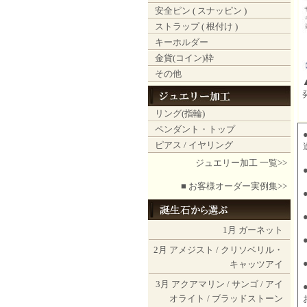
安全ピン ( スナッピン )
ストラップ ( 根付け )
キーホルダー
金貨(コイン)枠
その他
リング(指輪)
ペンダント・トップ
ピアス / イヤリング
ジュエリー加工 一覧>>
■ お客様オーダー実例集>>
1月
ガーネット
2月
アメジスト
/
クリソベリル・
キャッツアイ
3月
アクアマリン
/
サンゴ
/
アイ
オライト
/
ブラッドストーン