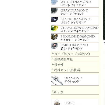
┗
タイプ別(タイプ2a型など)
┗
鉱物結晶内包
┗
蛍光性
┗
特殊カット(形状)等
「4C」別