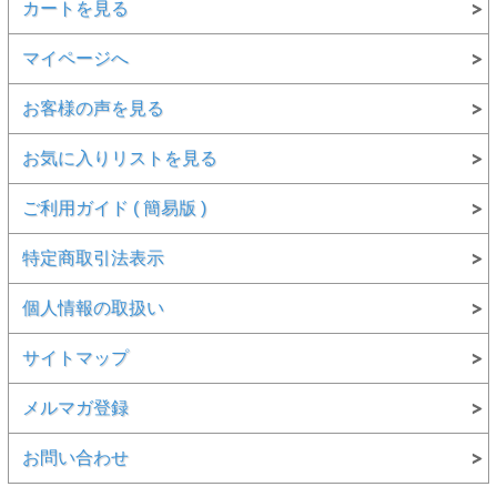
りしております。
返品・交換・キャンセル等についての詳
カートを見る
しい説明を読む>>
マイページへ
●在庫につきまして●
・実店舗などでもこちらの商品を販売しております。ま
た、商品の性格上、「一点モノ」を数多く取り扱っており
お客様の声を見る
ます。
・タイミングによりましては、
こちらのページからご注文
が出来ても、実際には「品切れ」の場合もございます。
お気に入りリストを見る
・その際は、ご注文をキャンセルさせて頂くか、同等品に
変更とさせて頂きます。
ご利用ガイド ( 簡易版 )
●お問い合わせ等はお気軽にご連絡下さい。
特定商取引法表示
個人情報の取扱い
サイトマップ
メルマガ登録
お問い合わせ