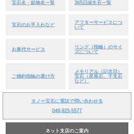
ん。
宝石名・鉱物名一覧
365日誕生石一覧
●少し強い光の元で見ると、黒い部分と無色のような部
分、茶色っぽい部分などありますが、鑑定結果的には色ム
ラの無い「EVEN」との評価です。
アフターサービスにつ
宝石のお手入れなど
いて
●形状は、モディファイド・シールド・ステップ・カット
です。
●ブラックダイヤの場合、クラリティの評価はございませ
リング（指輪）のサイ
ん。
お車代サービス
ズについて
●2.19ct台と大粒ダイヤです。リング(指輪)やペンダントに
も、片耳用ピアス・イヤリングに、また、こだわりの婚約
指輪(エンゲージリング)・結婚指輪(マリッジリング、ウエ
メモリアル（記念日）
ディングリング)などへ加工(別料金)しても楽しめると思い
ご婚約指輪の選び方
宝石（星座石、干支石
ます。
など）
・
ジュエリー加工を全て見る>>
・
婚約指輪の選び
方
・
お客様オーダー実例集
タノー宝石に電話で問い合わせる
・
カラーダイヤのご説明
・
ダイヤモンドのご説明
048-925-5577
納期
ご注文確定後、即日～3営業日以内に発
送致します。
納期、発送についての詳しい説明を見る
>>
ネット支店のご案内