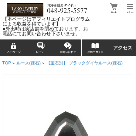
【本ページはアフィリエイトプログラム
による収益を得ています】
●外出時は実店舗を閉めております。お
電話にてお問い合わせ下さいませ。
アクセス
TOP
ルース(裸石)
【宝石別】 ブラックダイヤルース(裸石)
>
>