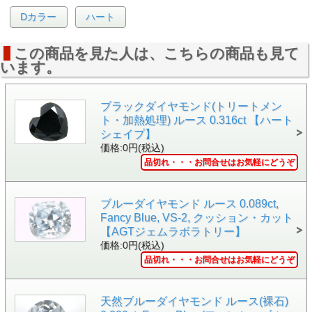
Dカラー
ハート
この商品を見た人は、こちらの商品も見て
います。
ブラックダイヤモンド(トリートメン
ト・加熱処理) ルース 0.316ct 【ハート
シェイプ】
価格:0円(税込)
品切れ・・・お問合せはお気軽にどうぞ
▲GIA カラーダイヤモンドレポート 一部分拡大画像
ブルーダイヤモンド ルース 0.089ct,
Fancy Blue, VS-2, クッション・カット
【AGTジェムラボラトリー】
価格:0円(税込)
品切れ・・・お問合せはお気軽にどうぞ
▲側面画像
画像ではツー
▲裏面画像
画像ではツー
トンにカラーが分かれてい
トンにカラーが分かれてい
ますが、実際はブラック一
ますが、実際はブラック一
天然ブルーダイヤモンド ルース(裸石)
色です。ガードル部分にGIA
色です。