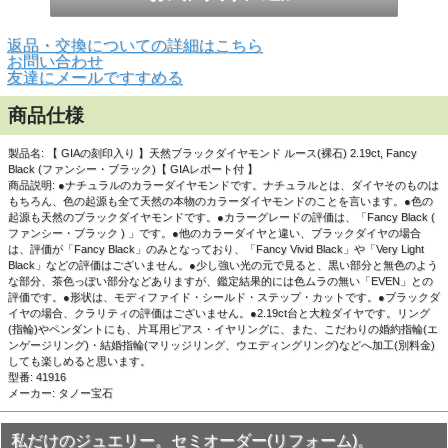
▲白い背景で撮影しました。画像やパッと見では判りづら
返品・交換についての詳細はこちら
いかもしれませんが、強い光を当ててみると色むらのよう
お問い合わせ
なものがあります。
友達にメールですすめる
商品仕様
製品名: 【 GIAの刻印入り 】天然ブラックダイヤモンド ルース(裸石) 2.19ct, Fancy
Black (ファンシー・ブラック)【 GIAレポート付 】
商品説明: ●ナチュラルのカラーダイヤモンドです。ナチュラルとは、ダイヤそのものは
もちろん、色の起源も全て天然の本物のカラーダイヤモンドのことを言います。●色の
起源も天然のブラックダイヤモンドです。●カラーグレードの評価は、「Fancy Black (
ファンシー・ブラック ) 」です。●他のカラーダイヤと違い、ブラックダイヤの場合
は、評価が「Fancy Black」のみとなっており、「Fancy Vivid Black」や「Very Light
Black」などの評価はございません。●少し強い光の元で見ると、黒い部分と無色のよう
な部分、茶色っぽい部分などありますが、鑑定結果的には色ムラの無い「EVEN」との
評価です。●形状は、モディファイド・シールド・ステップ・カットです。●ブラックダ
イヤの場合、クラリティの評価はございません。●2.19ct台と大粒ダイヤです。リング
(指輪)やペンダントにも、片耳用ピアス・イヤリングに、また、こだわりの婚約指輪(エ
ンゲージリング)・結婚指輪(マリッジリング、ウエディングリング)などへ加工(別料金)
しても楽しめると思います。
▲黒い背景で上の画像とは違うアングルで撮影しました。
型番: 41916
画像やパッと見では判りづらいかもしれませんが、強い光
メーカー: タノー宝石
を当ててみると色むらのようなものがあります。
私だけのジュエリー。セミオーダー(リフォーム)。