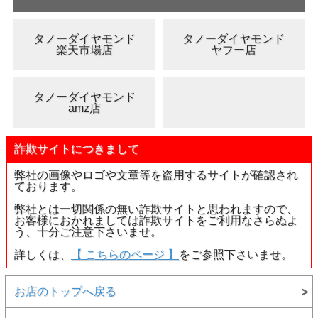
品番
41916
カラット
2.19ct
タノーダイヤモンド
タノーダイヤモンド
楽天市場店
ヤフー店
カラー
Fancy Black ( ファンシー・ブラック )
色の起源
Natural (ナチュラル)
タノーダイヤモンド
Color
amz店
Distribution (色
Even ( 均一 )
の分布)
Modified Shield Step Cut ( モディファイ
詐欺サイトにつきまして
カット
ド・シールド・ステップ・カット )
弊社の画像やロゴや文章等を盗用するサイトが確認され
7.66 - 8.04 × 4.69 mm (最小径 × 最大径
寸法
ております。
× 厚さ)
弊社とは一切関係の無い詐欺サイトと思われますので、
鑑定機関
GIA ( アメリカ宝石学会 )
お客様におかれましては詐欺サイトをご利用なさらぬよ
う、十分ご注意下さいませ。
付属品
●GIA COLORED DIAMOND REPORT
●ルースケース
詳しくは、
【 こちらのページ 】
をご参照下さいませ。
●品質証明書
重要なお知らせ
お店のトップへ戻る
●返品・交換について●
・こちらの商品は、
返品・交換・キャンセル等は一切お断