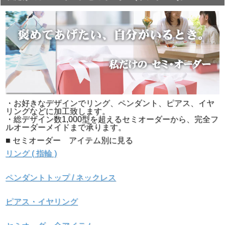
・お好きなデザインでリング、ペンダント、ピアス、イヤ
リングなどに加工致します。
・総デザイン数1,000型を超えるセミオーダーから、完全フ
▲GIAガードル刻印画像 ダイヤモンドのガードル部分に
ルオーダーメイドまで承ります。
GIAレポートナンバーなどの刻印がされています。
■ セミオーダー アイテム別に見る
リング ( 指輪 )
ペンダントトップ / ネックレス
ピアス・イヤリング