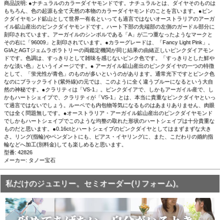
商品説明: ●ナチュラルのカラーダイヤモンドです。ナチュラルとは、ダイヤそのものは
もちろん、色の起源も全て天然の本物のカラーダイヤモンドのことを言います。●ピン
クダイヤモンド鉱山として世界一有名といっても過言ではないオーストラリアのアーガ
イル鉱山産出のピンクダイヤモンドです。ハート下部の先端部の左側のガードル部分に
刻印されています。アーガイルのシンボルである「A」が二つ重なったようなマークと
その右に「96009」と刻印されています。●カラーグレードは、「Fancy Light Pink」。
GIAとAGTジェムラボラトリーの両鑑定機関が同じ結果の由緒正しいピンクダイアモン
ドです。色調は、すっきりとして雑味を感じないピンク色です。「すっきりとした鮮や
かな淡い色」というイメージです。● アーガイル鉱山産出のピンクダイヤの一つの特徴
として、「蛍光性が青色」のものが多いというのがあります。通常光下ですとピンク色
なのにブラックライト(紫外線)の元では、このように全く違うブルーになるという大自
然の神秘です。●クラリティは「VS-1」。ピンクダイアで、しかもアーガイル産で、し
かもハートシェイプで、クラリティが「VS-1」とは、本当に貴重なピンクダイヤといっ
て過言ではないでしょう。ルーペでも内包物等気になるものはあまりありません、肉眼
では全く問題無しです。●オーストラリア・アーガイル鉱山産出のピンクダイヤモンド
でしかもハートシェイプでこのような均整の取れた形状のハートシェイプは十分貴重な
ものだと思います。●0.16ctとハートシェイプのピンクダイヤとしてはまずまずな大き
さ。リング(指輪)やペンダントにも、ピアス・イヤリングに、また、こだわりの婚約指
輪などへ加工(別料金)しても楽しめると思います。
型番: 42826
メーカー: タノー宝石
私だけのジュエリー。セミオーダー(リフォーム)。
▲白い背景で撮影しました。