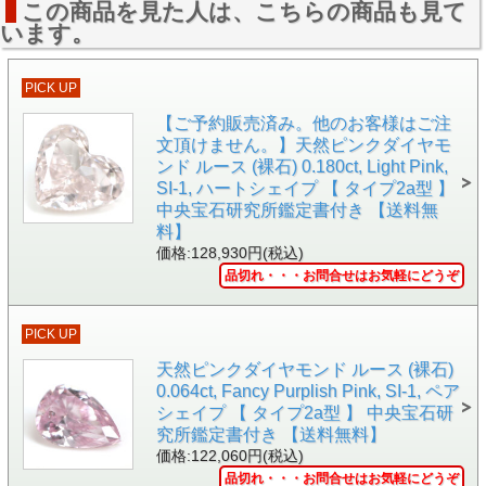
ハート下部の先端部の左側のガードル部分に刻印されていま
この商品を見た人は、こちらの商品も見て
す。
います。
アーガイルのシンボルである「A」が二つ重なったようなマ
ークとその右に「96009」と刻印されています。
PICK UP
【ご予約販売済み。他のお客様はご注
文頂けません。】天然ピンクダイヤモ
ンド ルース (裸石) 0.180ct, Light Pink,
SI-1, ハートシェイプ 【 タイプ2a型 】
中央宝石研究所鑑定書付き 【送料無
料】
価格:128,930円(税込)
品切れ・・・お問合せはお気軽にどうぞ
PICK UP
天然ピンクダイヤモンド ルース (裸石)
0.064ct, Fancy Purplish Pink, SI-1, ペア
シェイプ 【 タイプ2a型 】 中央宝石研
究所鑑定書付き 【送料無料】
価格:122,060円(税込)
品切れ・・・お問合せはお気軽にどうぞ