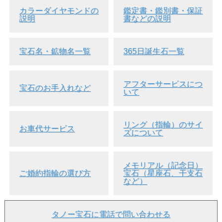
カラーダイヤモンドの
鑑定書・鑑別書・保証
アーガイルのピンクダイヤモンドの特徴の一つとして、アー
説明
書などの説明
ガイルピンクダイヤモンド社が独自に開発した鑑定システム
があります。このシステムですと、等級がダイヤモンドのカ
ラーで決まります。
カラーの分類は、
宝石名・鉱物名一覧
365日誕生石一覧
・パープリッシュピンク(Purplish Pink)・・・
1PP,2PP,3PP,4PP,5PP,6PP,7PP,8PP,9PP,ホワイト(1PPがピ
ンクの色合いが最も濃い)
アフターサービスにつ
宝石のお手入れなど
・ピンク(Pink)・・・1P,2P,3P,4P,5P,6P,7P,8P,9P,ホワイト
いて
(1Pがピンクの色合いが最も濃い)
・ピンクロゼ(Pink Rose)・・・
1PR,2PR,3PR,4PR,5PR,6PR,7PR,8PR,9PR,ホワイト(1PR
がピンクの色合いが最も濃い)
リング（指輪）のサイ
お車代サービス
・ピンクシャンパン(ピンクシャンパーニュ、Pink
ズについて
Champagne)・・・PC1,PC2,PC3(PC3がピンクの色合いが
最も濃い)
・バイオレット(ブルーバイオレット、Blue Violet)・・・
BL1,BL2,BL3,BL3+(BL3+がブルーバイオレットの色合いが
メモリアル（記念日）
最も濃い)
ご婚約指輪の選び方
宝石（星座石、干支石
・レッド(Red)・・・レッドは等級付けはありません。
など）
となっています。
このピンクダイヤモンドは、「8PR」ですので、アーガイル
タノー宝石に電話で問い合わせる
ピンクダイヤモンド社が「ピンク・ロゼ」と鑑定した美しい