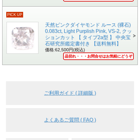
▲動画 中央の三角形の部分をクリックすると動画をご覧い
ただけます。
PICK UP
天然ピンクダイヤモンド ルース (裸石)
0.083ct, Light Purplish Pink, VS-2, クッ
ションカット 【 タイプ2a型 】 中央宝
石研究所鑑定書付き 【送料無料】
価格:62,500円(税込)
品切れ・・・お問合せはお気軽にどうぞ
ご利用ガイド ( 詳細版 )
▲GEM IDENTIFICATION AND AUTHENTICITY
よくあるご質問 ( FAQ )
DOCUMENT Certificate No.96009 (Argyle Pink Diamonds 発
行)
「Colour (カラー)」項目が「8PR」となっています。