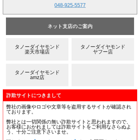
ピンクダイヤモンドです。
048-925-5577
なお、この証書やカバーには汚れなどが複数か所ございま
す。入荷した時点で既についておりました。
おそらくですが、海外のディーラーさん等は非常におおらか
ネット支店のご案内
(おおざっぱ(笑))なので、その時点でついたものと思われま
す。
予めご了承のほどよろしくお願い致します。
タノーダイヤモンド
タノーダイヤモンド
楽天市場店
ヤフー店
タノーダイヤモンド
amz店
詐欺サイトにつきまして
弊社の画像やロゴや文章等を盗用するサイトが確認され
ております。
弊社とは一切関係の無い詐欺サイトと思われますので、
お客様におかれましては詐欺サイトをご利用なさらぬよ
う、十分ご注意下さいませ。