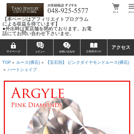
【本ページはアフィリエイトプログラム
による収益を得ています】
●外出時は実店舗を閉めております。お電
話にてお問い合わせ下さいませ。
アクセス
TOP
ルース(裸石)
【宝石別】 ピンクダイヤモンドルース(裸石)
>
>
ハートシェイプ
>