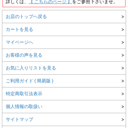
詳しくは、
【 こちらのページ 】
をご参照下さいませ。
▲GEM IDENTIFICATION AND AUTHENTICITY
DOCUMENT Certificate No.96009 (Argyle Pink Diamonds 発
行)
お店のトップへ戻る
カートを見る
マイページへ
お客様の声を見る
お気に入りリストを見る
ご利用ガイド ( 簡易版 )
特定商取引法表示
個人情報の取扱い
▲GEM IDENTIFICATION AND AUTHENTICITY
DOCUMENT Certificate No.96009 (Argyle Pink Diamonds 発
サイトマップ
行)