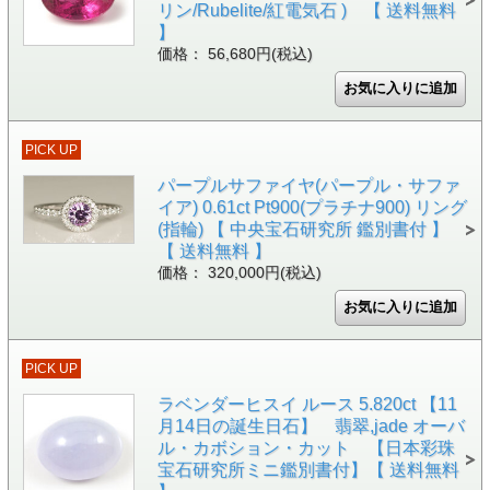
リン/Rubelite/紅電気石 ) 【 送料無料
】
価格： 56,680円(税込)
PICK UP
パープルサファイヤ(パープル・サファ
イア) 0.61ct Pt900(プラチナ900) リング
(指輪) 【 中央宝石研究所 鑑別書付 】
【 送料無料 】
価格： 320,000円(税込)
PICK UP
ラベンダーヒスイ ルース 5.820ct 【11
月14日の誕生日石】 翡翠,jade オーバ
ル・カボション・カット 【日本彩珠
宝石研究所ミニ鑑別書付】【 送料無料