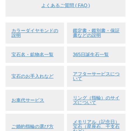
よくあるご質問 ( FAQ )
カラーダイヤモンドの
鑑定書・鑑別書・保証
説明
書などの説明
宝石名・鉱物名一覧
365日誕生石一覧
アフターサービスにつ
宝石のお手入れなど
いて
リング（指輪）のサイ
お車代サービス
ズについて
メモリアル（記念日）
ご婚約指輪の選び方
宝石（星座石、干支石