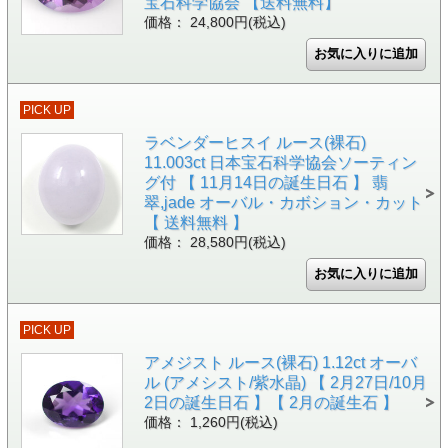
宝石科学協会 【送料無料】
価格： 24,800円(税込)
PICK UP
ラベンダーヒスイ ルース(裸石)
11.003ct 日本宝石科学協会ソーティン
グ付 【 11月14日の誕生日石 】 翡
翠,jade オーバル・カボション・カット
【 送料無料 】
価格： 28,580円(税込)
PICK UP
アメジスト ルース(裸石) 1.12ct オーバ
ル (アメシスト/紫水晶) 【 2月27日/10月
2日の誕生日石 】【 2月の誕生石 】
価格： 1,260円(税込)