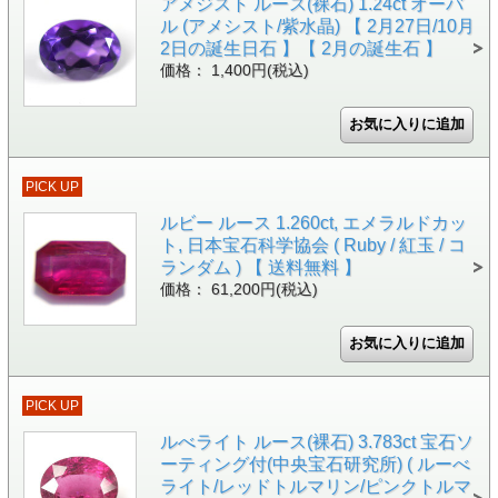
アメジスト ルース(裸石) 1.24ct オーバ
ル (アメシスト/紫水晶) 【 2月27日/10月
2日の誕生日石 】【 2月の誕生石 】
価格： 1,400円(税込)
PICK UP
ルビー ルース 1.260ct, エメラルドカッ
ト, 日本宝石科学協会 ( Ruby / 紅玉 / コ
ランダム ) 【 送料無料 】
価格： 61,200円(税込)
PICK UP
ルべライト ルース(裸石) 3.783ct 宝石ソ
ーティング付(中央宝石研究所) ( ルーべ
ライト/レッドトルマリン/ピンクトルマ