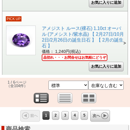
PICK UP
アメジスト ルース(裸石) 1.10ct オーバ
ル (アメシスト/紫水晶) 【 2月27日/10月
2日/2月26日の誕生日石 】【 2月の誕生
石 】
価格： 1,240円(税込)
品切れ・・・お問合せはお気軽にどうぞ
1 / 6ページ
（全104件）
1
2
3
4
5
前へ
次へ
商品検索