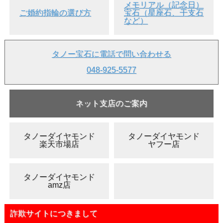
メモリアル（記念日）
ご婚約指輪の選び方
宝石（星座石、干支石
など）
タノー宝石に電話で問い合わせる
▲ 裏面画像
048-925-5577
●アメシストのルースです。
ネット支店のご案内
●内包物や傷や欠け等が有ります。
●リング、ペンダント等への加工も承ります(別料金)。
タノーダイヤモンド
タノーダイヤモンド
・
ジュエリー加工を全て見る
楽天市場店
ヤフー店
・
お客様オーダー実例集
タノーダイヤモンド
2月27日の誕生日石
： アメジスト ( 宝石からのメッセ
amz店
ージ ： 変身、気ままな愛 )
10月2日の誕生日石
： アメジスト ( 宝石からのメッセ
ージ ： 達成 )
詐欺サイトにつきまして