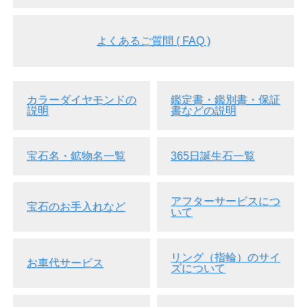
よくあるご質問 ( FAQ )
▲ 側面画像
カラーダイヤモンドの
鑑定書・鑑別書・保証
説明
書などの説明
宝石名・鉱物名一覧
365日誕生石一覧
アフターサービスにつ
宝石のお手入れなど
いて
リング（指輪）のサイ
お車代サービス
ズについて