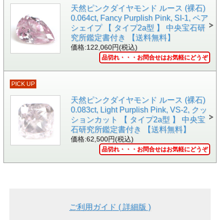
天然ピンクダイヤモンド ルース (裸石)
0.064ct, Fancy Purplish Pink, SI-1, ペア
シェイプ 【 タイプ2a型 】 中央宝石研
▲ 1円玉と一緒に撮影しました。おおよその大きさ(小ささ)
究所鑑定書付き 【送料無料】
がお分かりいただけると思います。
価格:122,060円(税込)
品切れ・・・お問合せはお気軽にどうぞ
PICK UP
天然ピンクダイヤモンド ルース (裸石)
0.083ct, Light Purplish Pink, VS-2, クッ
ションカット 【 タイプ2a型 】 中央宝
石研究所鑑定書付き 【送料無料】
価格:62,500円(税込)
品切れ・・・お問合せはお気軽にどうぞ
ご利用ガイド ( 詳細版 )