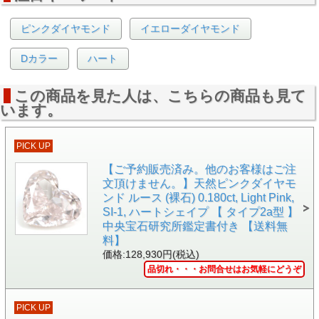
ピンクダイヤモンド
イエローダイヤモンド
▲ 正面画像 黒い背景で撮影しました。
Dカラー
ハート
この商品を見た人は、こちらの商品も見て
います。
PICK UP
【ご予約販売済み。他のお客様はご注
文頂けません。】天然ピンクダイヤモ
ンド ルース (裸石) 0.180ct, Light Pink,
SI-1, ハートシェイプ 【 タイプ2a型 】
中央宝石研究所鑑定書付き 【送料無
料】
価格:128,930円(税込)
品切れ・・・お問合せはお気軽にどうぞ
PICK UP