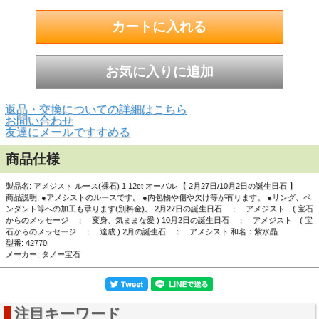
▲ 正面画像 白い背景で撮影しました。
返品・交換についての詳細はこちら
お問い合わせ
友達にメールですすめる
商品仕様
製品名: アメジスト ルース(裸石) 1.12ct オーバル 【 2月27日/10月2日の誕生日石 】
商品説明: ●アメシストのルースです。 ●内包物や傷や欠け等が有ります。 ●リング、ペ
ンダント等への加工も承ります(別料金)。 2月27日の誕生日石 ： アメジスト ( 宝石
からのメッセージ ： 変身、気ままな愛 ) 10月2日の誕生日石 ： アメジスト ( 宝
石からのメッセージ ： 達成 ) 2月の誕生石 ： アメシスト 和名：紫水晶
型番: 42770
メーカー: タノー宝石
注目キーワード