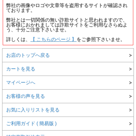
2月の誕生石
： アメシスト
弊社の画像やロゴや文章等を盗用するサイトが確認され
ております。
和名：紫水晶
弊社とは一切関係の無い詐欺サイトと思われますので、
● 発送 ： ご注文確定後、即日～3営業日以内に発送しま
お客様におかれましては詐欺サイトをご利用なさらぬよ
す。
発送についての詳しい説明を見る
う、十分ご注意下さいませ。
● 品番 ： 42770
● カラット ： 1.12ct
詳しくは、
【 こちらのページ 】
をご参照下さいませ。
● 寸法 ： 約 8.1 - 6.0 × 3.9 mm
● 付属品 ： 簡易ルースケース、品質証明書
お店のトップへ戻る
【 重要なお知らせ 】
カートを見る
● こちらの商品は、
返品・交換・キャンセル等は一切お断り
しております
。
返品・交換・キャンセル等についての詳しい
マイページへ
説明
● 在庫を実店舗等と共有しております。稀ではございます
お客様の声を見る
が、
ご注文のタイミングによりましては、実際には品切れし
ている場合がございます
。
お気に入りリストを見る
あらかじめご了承下さいませ。
● お問い合わせ等はお気軽にご連絡下さい。
ご利用ガイド ( 簡易版 )