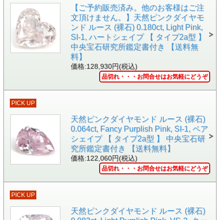
【ご予約販売済み。他のお客様はご注
文頂けません。】天然ピンクダイヤモ
ンド ルース (裸石) 0.180ct, Light Pink,
SI-1, ハートシェイプ 【 タイプ2a型 】
中央宝石研究所鑑定書付き 【送料無
料】
価格:128,930円(税込)
品切れ・・・お問合せはお気軽にどうぞ
PICK UP
▲ソーティング画像 中央宝石研究所発行
天然ピンクダイヤモンド ルース (裸石)
0.064ct, Fancy Purplish Pink, SI-1, ペア
シェイプ 【 タイプ2a型 】 中央宝石研
究所鑑定書付き 【送料無料】
価格:122,060円(税込)
品切れ・・・お問合せはお気軽にどうぞ
PICK UP
天然ピンクダイヤモンド ルース (裸石)
▲ルース専用ケースイメージです。中央のピンクダイヤは撮