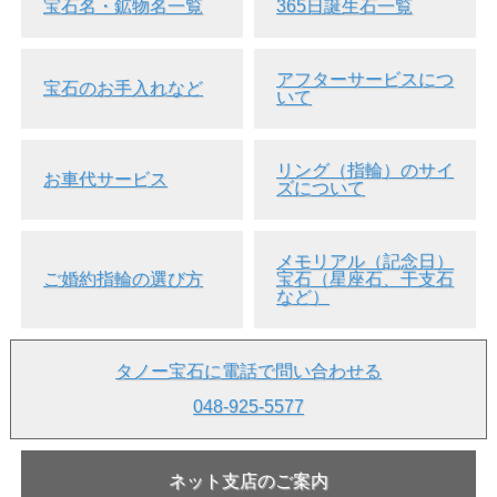
宝石名・鉱物名一覧
365日誕生石一覧
・
ヒスイ
・
ラベンダー・ヒスイ
アフターサービスにつ
● 発送につきまして ： 発送はご注文確定後、即日～3営
宝石のお手入れなど
いて
業日以内です。
● 品番 ： 41976
● カラット ： 5.806ct
● 寸法 ： 14.9×11.0×4.2 mm (縦×横×厚さ)
リング（指輪）のサイ
● コメント ： 通常、光沢の改善を目的としたワックス加
お車代サービス
ズについて
工がおこなわれています。
● 付属品 ： ソーティング袋(中央宝石研究所)、ルースケ
ース、品質証明書
メモリアル（記念日）
● 鑑別書につきまして
ご婚約指輪の選び方
宝石（星座石、干支石
など）
鑑別書をご希望の方は、別料金にて承ります。
納期が1～2週間加算されます。
商品と鑑別書をご一緒に発送致します。
＞＞
鑑別書ご注文ページへ
タノー宝石に電話で問い合わせる
【 重要なお知らせ 】
048-925-5577
●こちらの商品は、
返品・交換・キャンセル等は一切お断り
しております
。
返品・交換・キャンセル等についての詳しい
説明を読む
ネット支店のご案内