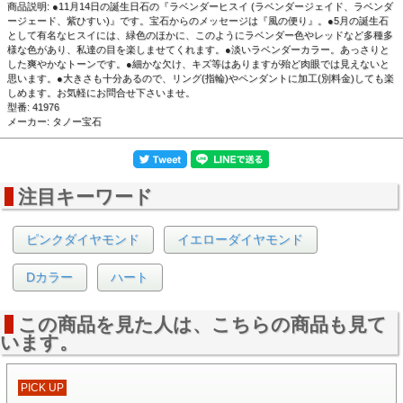
商品説明: ●11月14日の誕生日石の『ラベンダーヒスイ (ラベンダージェイド、ラベンダ
ージェード、紫ひすい)』です。宝石からのメッセージは『風の便り』。●5月の誕生石
として有名なヒスイには、緑色のほかに、このようにラベンダー色やレッドなど多種多
様な色があり、私達の目を楽しませてくれます。●淡いラベンダーカラー。あっさりと
した爽やかなトーンです。●細かな欠け、キズ等はありますが殆ど肉眼では見えないと
思います。●大きさも十分あるので、リング(指輪)やペンダントに加工(別料金)しても楽
しめます。お気軽にお問合せ下さいませ。
▲側面画像
型番: 41976
メーカー: タノー宝石
注目キーワード
ピンクダイヤモンド
イエローダイヤモンド
Dカラー
ハート
この商品を見た人は、こちらの商品も見て
います。
▲裏面画像
PICK UP