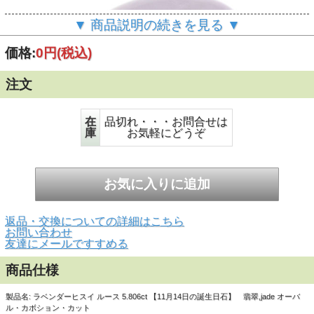
▼ 商品説明の続きを見る ▼
価格:
0円
(税込)
注文
在
品切れ・・・お問合せは
庫
お気軽にどうぞ
▲正面画像 実際の商品よりも明るさが強く撮影されている
ように思います。実際のルースは、もう少し淡い感じです。
返品・交換についての詳細はこちら
お問い合わせ
友達にメールですすめる
商品仕様
製品名: ラベンダーヒスイ ルース 5.806ct 【11月14日の誕生日石】 翡翠,jade オーバ
ル・カボション・カット