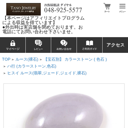
【本ページはアフィリエイトプログラム
による収益を得ています】
●外出時は実店舗を閉めております。お
電話にてお問い合わせ下さいませ。
アクセス
TOP
ルース(裸石)
【宝石別】 カラーストーン ( 色石 )
>
>
ハ行 (カラーストーン,色石)
>
ヒスイ ルース(翡翠,ジェード,ジェイド,裸石)
>