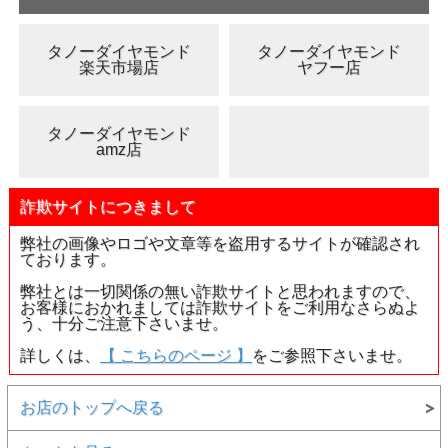
●在庫を実店舗等と共有しております。
ご注文のタイミング
によりましては、実際には品切れしている場合がございま
す
。
タノーダイヤモンド
タノーダイヤモンド
楽天市場店
ヤフー店
あらかじめご了承下さいませ。
●お問い合わせ等はお気軽にご連絡下さい。
タノーダイヤモンド
amz店
■価格表示に付きまして
詐欺サイトにつきまして
・販売済みのため、価格は「0円」と表示しております。
・お問い合わせ等につきましては、TEL、メール等でお
弊社の画像やロゴや文章等を盗用するサイトが確認され
気軽にご連絡下さいませ。
ております。
弊社とは一切関係の無い詐欺サイトと思われますので、
お客様におかれましては詐欺サイトをご利用なさらぬよ
う、十分ご注意下さいませ。
詳しくは、
【 こちらのページ 】
をご参照下さいませ。
お店のトップへ戻る