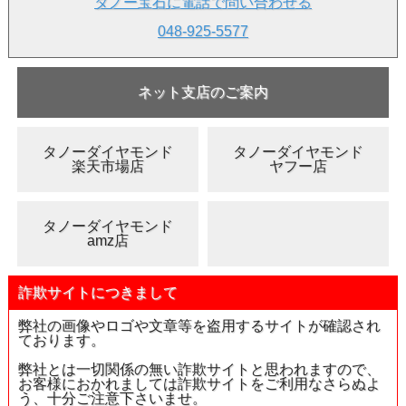
タノー宝石に電話で問い合わせる
▲ルースケースイメージです。
中央のピンクダイヤは撮影用
であり、ケースには含まれません。
048-925-5577
●「
6月5日の誕生日石
」の『
クリソベリル・アレキサンドラ
イト
』。宝石からのメッセージは『愛と性の充実』。
ネット支店のご案内
●「
6月の誕生石
」：「
アレキサンドライト
」
●クリソベリルの一変種で、クロム(Cr)の含有により変色性
タノーダイヤモンド
タノーダイヤモンド
を有します。
楽天市場店
ヤフー店
●自然光や蛍光灯下では青紫色～青色～緑色、白熱球下では
赤色～赤紫色という変色性を示します。
●1830年(または1831年)に発見され、ロシア皇帝ニコライ1
タノーダイヤモンド
世の皇太子アレクサンドル2世の誕生日に献上されたので、
amz店
皇太子の名前を冠してアレキサンドライトと名付けられまし
た。
詐欺サイトにつきまして
●色の変化が激しければ激しいほど、また地色(蛍光灯下)で
青系、変化色(白熱球下)で赤系の色調を示すものが高い評価
弊社の画像やロゴや文章等を盗用するサイトが確認され
を得て、価格も高く推移しています。
ております。
弊社とは一切関係の無い詐欺サイトと思われますので、
●和名は「変彩金緑石」。
お客様におかれましては詐欺サイトをご利用なさらぬよ
う、十分ご注意下さいませ。
●英名「chrysoberylalexandrite」。