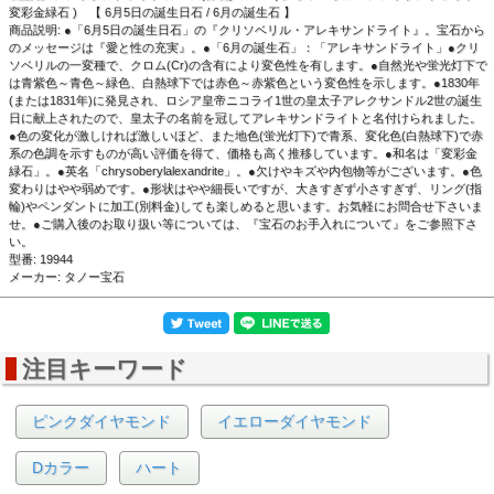
変彩金緑石 ) 【 6月5日の誕生日石 / 6月の誕生石 】
商品説明: ●「6月5日の誕生日石」の『クリソベリル・アレキサンドライト』。宝石から
▲ 正面画像(白熱電球) 白い背景で撮影しました。
のメッセージは『愛と性の充実』。●「6月の誕生石」：「アレキサンドライト」●クリ
ソベリルの一変種で、クロム(Cr)の含有により変色性を有します。●自然光や蛍光灯下で
は青紫色～青色～緑色、白熱球下では赤色～赤紫色という変色性を示します。●1830年
(または1831年)に発見され、ロシア皇帝ニコライ1世の皇太子アレクサンドル2世の誕生
日に献上されたので、皇太子の名前を冠してアレキサンドライトと名付けられました。
●色の変化が激しければ激しいほど、また地色(蛍光灯下)で青系、変化色(白熱球下)で赤
系の色調を示すものが高い評価を得て、価格も高く推移しています。●和名は「変彩金
緑石」。●英名「chrysoberylalexandrite」。●欠けやキズや内包物等がございます。●色
変わりはやや弱めです。●形状はやや細長いですが、大きすぎず小さすぎず、リング(指
輪)やペンダントに加工(別料金)しても楽しめると思います。お気軽にお問合せ下さいま
せ。●ご購入後のお取り扱い等については、『宝石のお手入れについて』をご参照下さ
い。
型番: 19944
メーカー: タノー宝石
注目キーワード
▲ 正面画像(蛍光灯) 黒い背景で撮影しました。
ピンクダイヤモンド
イエローダイヤモンド
Dカラー
ハート