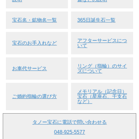
す。
*いずれのタイプも境界が明確ではなく、各種のタイプの特
徴を併せ持った混合タイプも存在致します。
宝石名・鉱物名一覧
365日誕生石一覧
窒素含
ホウ素
窒素の
色 (通
電気伝
有量
含有量
産出量
分布
常)
導性
(ppm)
(ppm)
・薄板
アフターサービスにつ
宝石のお手入れなど
タイプ1a
10～
状の集
98～
いて
0
黄色
絶縁体
型
5,500
団とし
99%
て偏在
・個々
リング（指輪）のサイ
の原子
お車代サービス
ズについて
タイプ1b
として
イエロ
25～50
0
～0.1%
絶縁体
型
炭素原
ー
子を置
換
メモリアル（記念日）
・個々
ご婚約指輪の選び方
宝石（星座石、干支石
の原子
無色・
など）
タイプ2a
として
<10
0
< 2%
褐色・
絶縁体
型
炭素原
ピンク
子を置
換
タノー宝石に電話で問い合わせる
ブル
ー・グ
048-925-5577
タイプ2b
～0
< 0.06
～0%
レー・
半導体
型