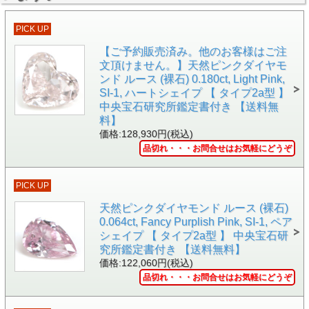
PICK UP
【ご予約販売済み。他のお客様はご注
文頂けません。】天然ピンクダイヤモ
ンド ルース (裸石) 0.180ct, Light Pink,
▲裏面画像
SI-1, ハートシェイプ 【 タイプ2a型 】
中央宝石研究所鑑定書付き 【送料無
料】
価格:128,930円(税込)
品切れ・・・お問合せはお気軽にどうぞ
PICK UP
天然ピンクダイヤモンド ルース (裸石)
0.064ct, Fancy Purplish Pink, SI-1, ペア
シェイプ 【 タイプ2a型 】 中央宝石研
究所鑑定書付き 【送料無料】
▲中央宝石研究所 ソーティング画像
価格:122,060円(税込)
品切れ・・・お問合せはお気軽にどうぞ