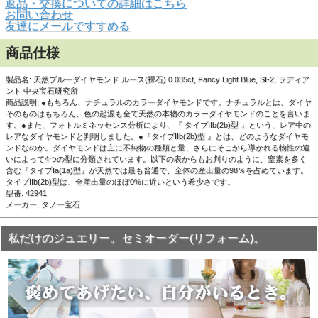
返品・交換についての詳細はこちら
お問い合わせ
友達にメールですすめる
▲白い背景で撮影しました。
商品仕様
製品名: 天然ブルーダイヤモンド ルース(裸石) 0.035ct, Fancy Light Blue, SI-2, ラディア
ント 中央宝石研究所
商品説明: ●もちろん、ナチュラルのカラーダイヤモンドです。ナチュラルとは、ダイヤ
そのものはもちろん、色の起源も全て天然の本物のカラーダイヤモンドのことを言いま
す。●また、フォトルミネッセンス分析により、『 タイプIIb(2b)型 』という、レア中の
レアなダイヤモンドと判明しました。●『タイプIIb(2b)型 』とは、どのようなダイヤモ
ンドなのか。ダイヤモンドは主に不純物の種類と量、さらにそこから導かれる物性の違
いによって4つの型に分類されています。以下の表からもお判りのように、窒素を多く
含む『タイプIa(1a)型』が天然では最も普通で、全体の産出量の98％を占めています。
タイプIIb(2b)型は、全産出量のほぼ0%に近いという希少さです。
型番: 42941
メーカー: タノー宝石
私だけのジュエリー。セミオーダー(リフォーム)。