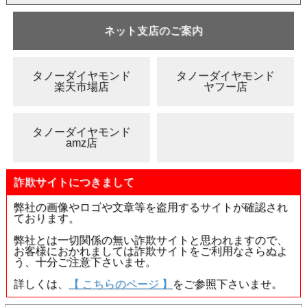
(ブラウ
ン)
ネット支店のご案内
・
ジュエリー加工を全て見る
・
婚約指輪の選び方
タノーダイヤモンド
タノーダイヤモンド
楽天市場店
ヤフー店
・
お客様オーダー実例集
・
カラーダイヤモンドの詳しい説明を見る>>
タノーダイヤモンド
● キーワードから見てみる
amz店
・
ブルーダイヤモンド(販売中)
・
ブルーダイヤ(販売済み)
詐欺サイトにつきまして
・
ルース(裸石)
弊社の画像やロゴや文章等を盗用するサイトが確認され
ております。
【 発送 】 ：
ご注文確定後、即日～3営業日以内に発
送致します。発送についての詳しい説明を見る
弊社とは一切関係の無い詐欺サイトと思われますので、
● 品番 ： 42941
お客様におかれましては詐欺サイトをご利用なさらぬよ
● カラット ： 0.035ct
う、十分ご注意下さいませ。
● カラー ： Fancy Light Blue ( ファンシー・ライト・ブ
詳しくは、
【 こちらのページ 】
をご参照下さいませ。
ルー )
● 色の起源 ： natural ( 天然 / ナチュラル )