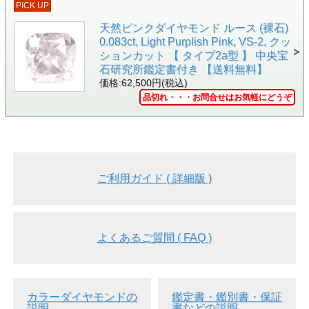
PICK UP
天然ピンクダイヤモンド ルース (裸石)
0.083ct, Light Purplish Pink, VS-2, クッ
ションカット 【 タイプ2a型 】 中央宝
石研究所鑑定書付き 【送料無料】
価格:62,500円(税込)
品切れ・・・お問合せはお気軽にどうぞ
▲ルースケースイメージ画像
●もちろん、ナチュラルのカラーダイヤモンドです。ナチュ
ラルとは、ダイヤそのものはもちろん、色の起源も全て天然
の本物のカラーダイヤモンドのことを言います。
ご利用ガイド ( 詳細版 )
●また、フォトルミネッセンス分析により、『 タイプ2b型
』という、レア中のレアなダイヤモンドと判明しました。
●『タイプ2b型 』とは、どのようなダイヤモンドなのか。
よくあるご質問 ( FAQ )
ダイヤモンドは主に不純物の種類と量、さらにそこから導か
れる物性の違いによって4つの型に分類されています。
以下の表からもお判りのように、窒素を多く含む『タイプ1a
型』が天然では最も普通で、全体の産出量の98％を占めてい
ます。
カラーダイヤモンドの
鑑定書・鑑別書・保証
タイプ2b型は、全産出量のほぼ0%に近いという希少さで
説明
書などの説明