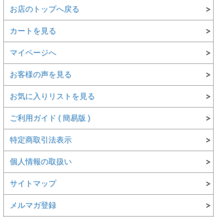
● クラリティ ： SI-2
お店のトップへ戻る
● カット ： Cut-Cornered Square Modified Brilliant Cut (
カット・コーナー・スクエア・モディファイド・ブリリアン
ト・カット ：通称：ラディアントカットなど)
カートを見る
● 寸法 ： 2.01 × 1.95 × 0.96 mm ( 縦 × 横 × 厚さ )
● 蛍光性 ： None ( なし )
● 備考 ： PL(フォトルミネッセンス)分析にて色因検査済
マイページへ
● 鑑定機関 ： 中央宝石研究所
お客様の声を見る
● 付属品 ： ・ソーティング袋 ( 中央宝石研究所発行
) ・ルースケース ・品質証明書
お気に入りリストを見る
● 鑑定書について
●「鑑定書のみ」をご希望の場合、別料金にて承ります。
ご利用ガイド ( 簡易版 )
商品と鑑定書をご一緒にお届け致します。
納期は、約1～2週間延長されます。
特定商取引法表示
「鑑定書のみ」ご注文ページへ
個人情報の取扱い
●「鑑定書」と「タイプを記載したサブレポート」をご希望
の場合、別料金にて承ります。
商品と鑑定書とタイプを記載したサブレポートをご一緒に
サイトマップ
お届け致します。
納期は、約2～3週間延長されます。
*サブレポートのみのご注文は承っておりません。
メルマガ登録
「鑑定書」と「タイプを記載したサブレポート」ご注文ペ