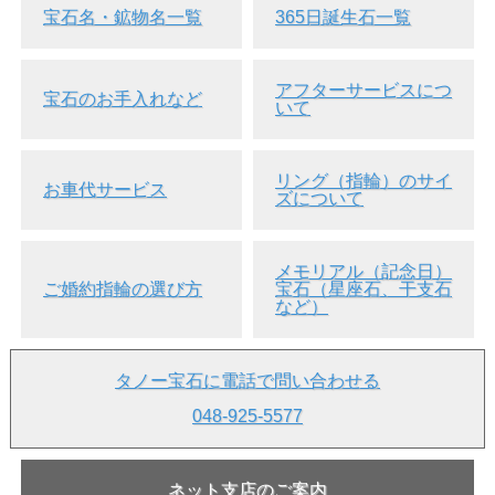
宝石名・鉱物名一覧
365日誕生石一覧
アフターサービスにつ
宝石のお手入れなど
いて
▲裏面画像
リング（指輪）のサイ
お車代サービス
ズについて
メモリアル（記念日）
ご婚約指輪の選び方
宝石（星座石、干支石
など）
タノー宝石に電話で問い合わせる
▲AGTジェムラボラトリー ソーティング画像
048-925-5577
ネット支店のご案内