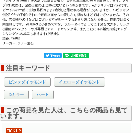
『タイプIa(1a)型』が天然では最も普通で、全体の産出量の98％を占めています。タイ
プIIb(2b)型は、全産出量のほぼ0%に近いという希少さです。●クラリティはVS-2です。
ガードルの一部に生地(原石のままの部分)と思われる場所がございますが、パビリオン
側(ダイヤの下側)ですので正面上面からの美しさを損ねるほどではございません。その
他、内包物や欠けなどはございますがルーペでもあまり気になりません。肉眼では全く
問題無しです。●0.094ctと小さめですが、ブルーダイヤとしては十分な大きさ。リング
(指輪)やペンダントや片耳用ピアス・イヤリング等、またこだわりの婚約指輪(エンゲー
ジリング)への加工も承ります(別料金)。
▲黒い背景で撮影しました。
型番: 42662
メーカー: タノー宝石
注目キーワード
ピンクダイヤモンド
イエローダイヤモンド
Dカラー
ハート
この商品を見た人は、こちらの商品も見て
います。
PICK UP