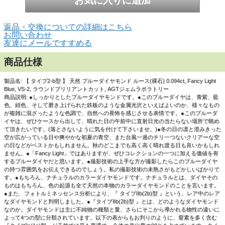
返品・交換についての詳細はこちら
お問い合わせ
友達にメールですすめる
▲白い背景で撮影しました。
商品仕様
製品名: 【 タイプ2-b型 】 天然 ブルーダイヤモンド ルース(裸石) 0.094ct, Fancy Light
Blue, VS-2, ラウンドブリリアントカット, AGTジェムラボラトリー
商品説明: ●しっかりとしたブルーダイヤモンドです。●このブルーダイヤは、青紫、藍
色、紺色、そして磨き上げられた鉄板のような金属光沢といえばよいのか、様々なもの
が複雑に混ざったような色調で、自然への畏怖を感じさせる表情です。●このブルーダ
イヤは、ぜひケースから出して、晴れた日の午前中に直射日光の当たらない場所で眺め
て頂きたいです。(落とさないように気を付けて下さいませ。)●冬の日の凛と澄みきった
空が広がっている日や爽やかな初夏の青空、また台風一過のチリ一つないクリアーな空
の日などがベストかもしれません。秋のどこまでも高く高く晴れ渡る日も良いかもしれ
ません。●「Fancy Light」ではありますが、ぜひコレクションの一つに加える価値を有
するブルーダイヤだと思います。●撮影技術の上手な方が撮影したらこのブルーダイヤ
の持つ雰囲気をお伝えできるのでしょう。私の撮影技術の未熟さがもどかしいばかりで
す。●もちろん、ナチュラルのカラーダイヤモンドです。ナチュラルとは、ダイヤその
ものはもちろん、色の起源も全て天然の本物のカラーダイヤモンドのことを言います。
●また、フォトルミネッセンス分析により、『 タイプIIb(2b)型 』という、レア中のレア
なダイヤモンドと判明しました。●『タイプIIb(2b)型 』とは、どのようなダイヤモンド
なのか。ダイヤモンドは主に不純物の種類と量、さらにそこから導かれる物性の違いに
よって4つの型に分類されています。以下の表からもお判りのように、窒素を多く含む