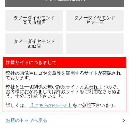
タノーダイヤモンド
タノーダイヤモンド
楽天市場店
ヤフー店
タノーダイヤモンド
amz店
詐欺サイトにつきまして
弊社の画像やロゴや文章等を盗用するサイトが確認され
ております。
弊社とは一切関係の無い詐欺サイトと思われますので、
▲ルースケースイメージ画像
お客様におかれましては詐欺サイトをご利用なさらぬよ
う、十分ご注意下さいませ。
●しっかりとしたブルーダイヤモンドです。
詳しくは、
【 こちらのページ 】
をご参照下さいませ。
●このブルーダイヤは、青紫、藍色、紺色、そして磨き上げ
られた鉄板のような金属光沢といえばよいのか、様々なもの
が複雑に混ざったような色調で、自然への畏怖を感じさせる
お店のトップへ戻る
表情です。