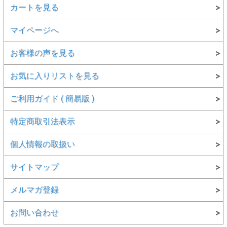
カートを見る
●このブルーダイヤは、ぜひケースから出して、晴れた日の
午前中に直射日光の当たらない場所で眺めて頂きたいです。
(落とさないように気を付けて下さいませ。)
マイページへ
●冬の日の凛と澄みきった空が広がっている日や爽やかな初
夏の青空、また台風一過のチリ一つないクリアーな空の日な
お客様の声を見る
どがベストかもしれません。秋のどこまでも高く高く晴れ渡
る日も良いかもしれません。
お気に入りリストを見る
●「Fancy Light」ではありますが、ぜひコレクションの一つ
に加える価値を有するブルーダイヤだと思います。
ご利用ガイド ( 簡易版 )
●撮影技術の上手な方が撮影したらこのブルーダイヤの持つ
雰囲気をお伝えできるのでしょう。私の撮影技術の未熟さが
特定商取引法表示
もどかしいばかりです。
個人情報の取扱い
●もちろん、ナチュラルのカラーダイヤモンドです。ナチュ
ラルとは、ダイヤそのものはもちろん、色の起源も全て天然
の本物のカラーダイヤモンドのことを言います。
サイトマップ
●また、フォトルミネッセンス分析により、『 タイプIIb(2b)
型 』という、レア中のレアなダイヤモンドと判明しまし
メルマガ登録
た。
●『タイプIIb(2b)型 』とは、どのようなダイヤモンドなの
お問い合わせ
か。