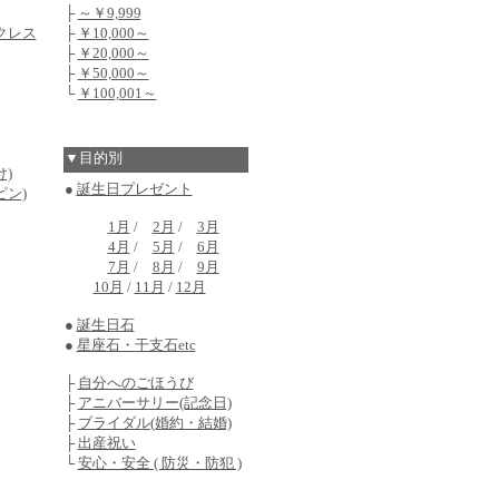
├
～￥9,999
クレス
├
￥10,000～
├
￥20,000～
├
￥50,000～
└
￥100,001～
▼目的別
)
●
誕生日プレゼント
ピン)
1月
/
2月
/
3月
4月
/
5月
/
6月
7月
/
8月
/
9月
10月
/
11月
/
12月
●
誕生日石
●
星座石・干支石etc
├
自分へのごほうび
├
アニバーサリー(記念日)
├
ブライダル(婚約・結婚)
├
出産祝い
└
安心・安全 ( 防災・防犯 )