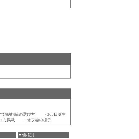
ご婚約指輪の選び方
・
365日誕生
コミ掲載
・
オフ会の様子
▼価格別