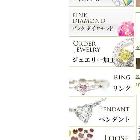
ダ
説
1