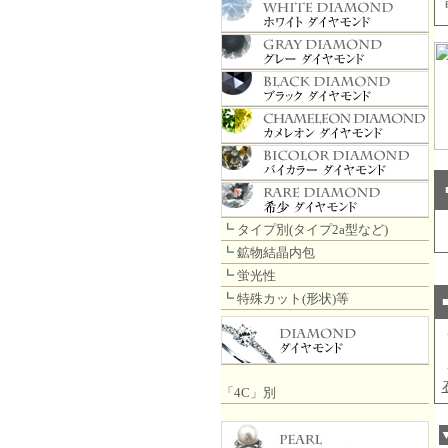
┗
タイプ別(タイプ2a型など)
┗
鉱物結晶内包
┗
蛍光性
┗
特殊カット(形状)等
「4C」別