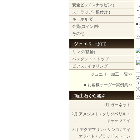
├
安全ピン ( スナッピン )
├
ストラップ ( 根付け )
└
キーホルダー
■
金貨(コイン)枠
└
その他
>
リング(指輪)
(
ペンダント・トップ
ピアス / イヤリング
ジュエリー加工 一覧>>
(
(
■ お客様オーダー実例集>>
(
>
1月
ガーネット
2月
アメジスト
/
クリソベリル・
キャッツアイ
3月
アクアマリン
/
サンゴ
/
アイ
オライト
/
ブラッドストーン