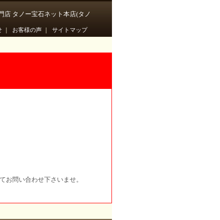
門店 タノー宝石ネット本店(タノ
せ
｜
お客様の声
｜
サイトマップ
にてお問い合わせ下さいませ。