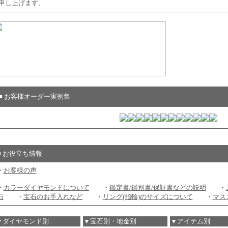
申し上げます。
■ お客様オーダー実例集
■ お役立ち情報
・
お客様の声
・
カラーダイヤモンドについて
・
鑑定書/鑑別書/保証書などの説明
・
石
・
宝石のお手入れなど
・
リング(指輪)のサイズについて
・
マス
▼ダイヤモンド別
▼宝石別・地金別
▼アイテム別