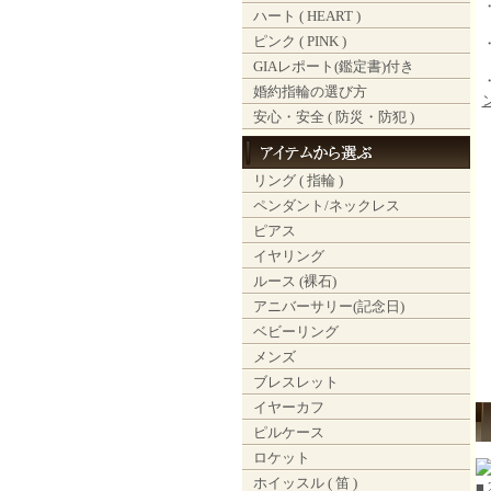
ハート ( HEART )
ピンク ( PINK )
GIAレポート(鑑定書)付き
婚約指輪の選び方
安心・安全 ( 防災・防犯 )
リング ( 指輪 )
ペンダント/ネックレス
ピアス
イヤリング
ルース (裸石)
アニバーサリー(記念日)
ベビーリング
メンズ
ブレスレット
イヤーカフ
ピルケース
ロケット
ホイッスル ( 笛 )
■