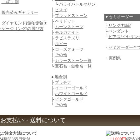
・
「4C」別
└
パライバトルマリン
├
ヒスイ
・
販売済みギャラリー
├
ブラッドストーン
▼セミオーダー
├
ペリドット
・
ダイヤモンド婚約指輪(エ
├
リング(指輪)
├
ムーンストーン
ンゲージリング)の選び方
├
ペンダント
├
モルガナイト
└
ピアス/イヤリン
├
ラピスラズリ
├
ルビー
・
セミオーダー全
├
ローズクォーツ
├
その他
・
実例集
├
カラーストーン一覧
└
宝石名・鉱物名一覧
● 地金別
├
プラチナ
├
イエローゴールド
├
ホワイトゴールド
├
ピンクゴールド
└
その他
お支払い・送料について
 24時間365日受付
・
11,000円
(税込