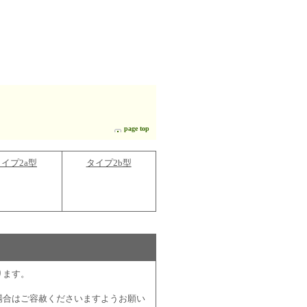
page top
イプ2a型
タイプ2b型
ります。
場合はご容赦くださいますようお願い