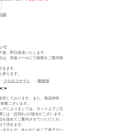
詳細
了後、即日発送いたします。
合は、別途メールにて納期をご案内致
できます。
も承ります。
 ・
クロネコヤマト
・
郵便局
■□■
販売しております。また、商品特性
が多数ございます。
ングによりましては、ネット上でご注
際には「品切れ｣の場合がございます。
品を改めてご案内させていただくか、
せて頂きます。
いませんが、あらかじめご了承下さい