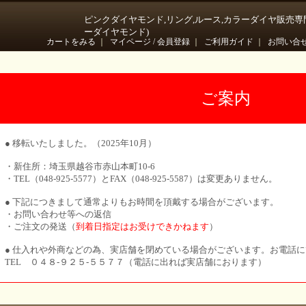
ピンクダイヤモンド,リング,ルース,カラーダイヤ販売専
ーダイヤモンド)
カートをみる
｜
マイページ / 会員登録
｜
ご利用ガイド
｜
お問い合
ご案内
● 移転いたしました。（2025年10月）
・新住所：埼玉県越谷市赤山本町10-6
・TEL（048-925-5577）とFAX（048-925-5587）は変更ありません。
● 下記につきまして通常よりもお時間を頂戴する場合がございます。
・お問い合わせ等への返信
・ご注文の発送（
到着日指定はお受けできかねます
）
● 仕入れや外商などの為、実店舗を閉めている場合がございます。お電話
TEL ０４８-９２５-５５７７（電話に出れば実店舗におります）