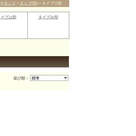
ヤモンド
>
タイプ(型)
> タイプ1b型
イプ2a型
タイプ2b型
並び順：