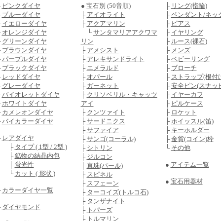
├
ピンクダイヤ
● 宝石別 (50音順)
├
リング(指輪)
├
ブルーダイヤ
├
アイオライト
├
ペンダント/ネッ
├
イエローダイヤ
├
アクアマリン
├
ピアス
├
オレンジダイヤ
└
サンタマリアアクワマ
├
イヤリング
├
グリーンダイヤ
リン
├
ルース(裸石)
├
ブラウンダイヤ
├
アメシスト
├
メンズ
├
パープルダイヤ
├
アレキサンドライト
├
ベビーリング
├
ブラックダイヤ
├
エメラルド
├
ブローチ
├
レッドダイヤ
├
オパール
├
ストラップ(根付け
├
グレーダイヤ
├
ガーネット
├
安全ピン(スナッ
├
バイオレットダイヤ
├
クリソベリル・キャッツ
├
イヤーカフ
├
ホワイトダイヤ
アイ
├
ピルケース
├
カメレオンダイヤ
├
クンツァイト
├
ロケット
├
バイカラーダイヤ
├
サードニクス
├
ホイッスル(笛)
├
サファイア
├
キーホルダー
├
レアダイヤ
├
サンゴ(コーラル)
├
金貨(コイン)枠
├
タイプ ( 1型 / 2型 )
├
シトリン
└
その他
├
鉱物の結晶内包
├
ジルコン
├
蛍光性
●
アイテム一覧
├
真珠(パール)
└
カット ( 形状 )
├
スピネル
●
宝石用器材
├
スフェーン
├
カラーダイヤ一覧
├
ターコイズ(トルコ石)
├
タンザナイト
└
ダイヤモンド
├
トパーズ
├
トルマリン