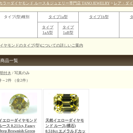
カラーダイヤモンド ルース＆ジュエリー専門店 TANO JEWELRY
>
レア・ダイ
タイプ(型)種別
タイプ1a型
タイプ1b型
タ
タイプ
タイプ
1aA型
1aB型
イヤモンドのタイプ(型)についての詳しいご案内
商品一覧
明付き
/ 写真のみ
件～2件 （全2件）
イエローダイヤモンド
天然イエローダイヤモ
ルース 0.211ct, Fancy
ンド ルース(裸石)
Deep Brownish Green
0.510ct エメラルドカッ