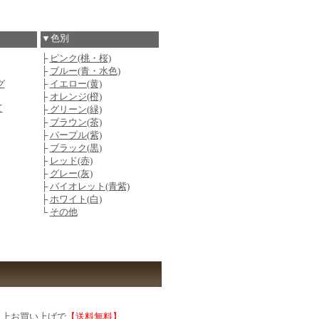
▼色別
├
ピンク(桃・桜)
├
ブルー(青・水色)
グ
├
イエロー(黄)
├
オレンジ(橙)
て
├
グリーン(緑)
├
ブラウン(茶)
├
パープル(紫)
├
ブラック(黒)
├
レッド(赤)
├
グレー(灰)
├
バイオレット(青紫)
├
ホワイト(白)
└
その他
)以上お買い上げで
【送料無料】