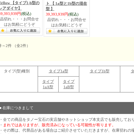
Yellow 【タイプ1-b型の
ト 【 1a型と1b型の混在
レアダイヤ】
型 】
39,393,939円
(税込)
39,393,939円
(税込)
品切れ・・・お問合せ
品切れ・・・お問合せ
はお気軽にどうぞ
はお気軽にどうぞ
件～2件 （全2件）
タイプ(型)種別
タイプ1a型
タイプ1b型
タ
タイプ
タイプ
1aA型
1aB型
■ 在庫につきまして
・全ての商品をタノー宝石の実店舗やネットショップ本支店でも販売してお
・
まれではありますが、販売済みになっている可能性が有ります。
・その際は、代替品がある場合はご紹介させていただきますが、在庫切れの