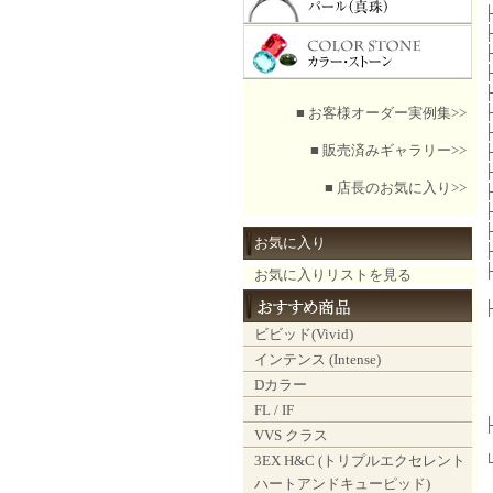
■ お客様オーダー実例集>>
■ 販売済みギャラリー>>
■ 店長のお気に入り>>
お気に入り
お気に入りリストを見る
ビビッド(Vivid)
インテンス (Intense)
Dカラー
FL / IF
VVS クラス
3EX H&C (トリプルエクセレント
ハートアンドキューピッド)