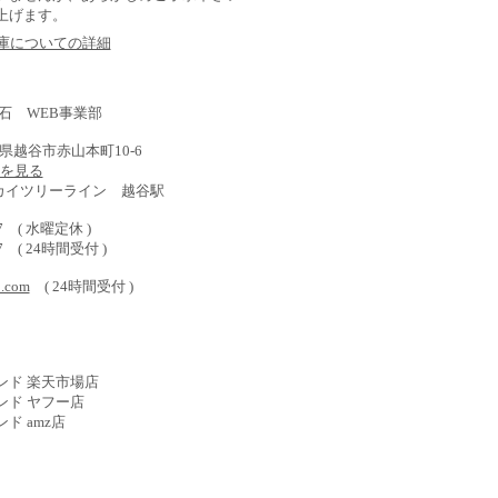
上げます。
在庫についての詳細
石 WEB事業部
埼玉県越谷市赤山本町10-6
) を見る
スカイツリーライン 越谷駅
577 ( 水曜定休 )
587 ( 24時間受付 )
o.com
( 24時間受付 )
ンド 楽天市場店
ンド ヤフー店
ド amz店