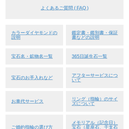
よくあるご質問 ( FAQ )
カラーダイヤモンドの
鑑定書・鑑別書・保証
説明
書などの説明
宝石名・鉱物名一覧
365日誕生石一覧
アフターサービスにつ
宝石のお手入れなど
いて
リング（指輪）のサイ
お車代サービス
ズについて
メモリアル（記念日）
ご婚約指輪の選び方
宝石（星座石、干支石