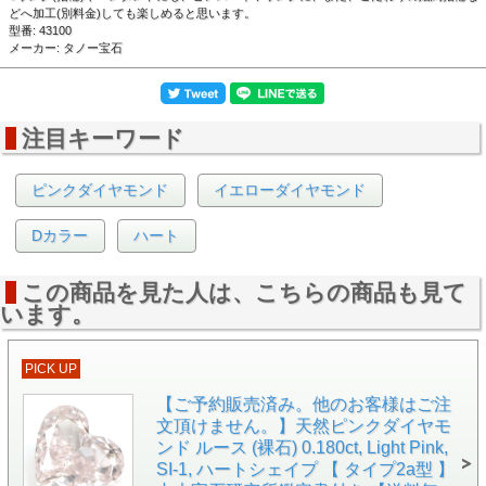
どへ加工(別料金)しても楽しめると思います。
型番: 43100
メーカー: タノー宝石
注目キーワード
▲黒い背景で撮影しました。
ピンクダイヤモンド
イエローダイヤモンド
Dカラー
ハート
この商品を見た人は、こちらの商品も見て
います。
PICK UP
【ご予約販売済み。他のお客様はご注
文頂けません。】天然ピンクダイヤモ
ンド ルース (裸石) 0.180ct, Light Pink,
SI-1, ハートシェイプ 【 タイプ2a型 】