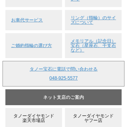
リング（指輪）のサイ
お車代サービス
ズについて
メモリアル（記念日）
ご婚約指輪の選び方
宝石（星座石、干支石
など）
▲ルースケースイメージ画像
中央のピンクダイヤは撮影用
であり、ケースには含まれません。
タノー宝石に電話で問い合わせる
●ハートシェイプのピンクダイヤモンド。
048-925-5577
●「ファンシー・ライト・パープリッシュ・ピンク」との評
価とのように、基本的には淡く薄く、紫色っぽく見えるピン
ク色です。
ネット支店のご案内
●とてもスッキリとした、品のある色調です。
●もちろんナチュラルのカラーダイヤモンドです。ナチュラ
ルとは、ダイヤそのものはもちろん、色の起源も全て天然の
タノーダイヤモンド
タノーダイヤモンド
本物のカラーダイヤモンドのことを言います。
楽天市場店
ヤフー店