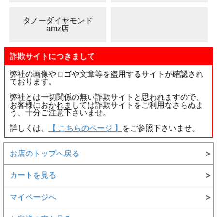
●ダイヤの寸法がとても小さいです。よくぞこんな小さな
「ピンクダイヤモンド」の「ハートシェイプ」に研磨してく
れたなと思います。
タノーダイヤモンド
amz店
●ここまで小さいものは探すとなかなか見つからないと思い
ますので、ある時に入手することをお勧め致します。
詐欺サイトにつきまして
●中央宝石研究所の鑑定結果によると、「ポリッシュ(研磨状
態)」が「ベリーグッド」、「シンメトリー(対称性)」は「グ
ッド」の評価。ソーティング袋には記載されておりません
弊社の画像やロゴや文章等を盗用するサイトが確認され
が、やはりカラーダイヤで「Very Good」や「Good」は高評
ております。
価と考えて良いと思います。
弊社とは一切関係の無い詐欺サイトと思われますので、
●そのおかげか、テリも十分。キラキラ綺麗に光っていま
お客様におかれましては詐欺サイトをご利用なさらぬよ
す。
う、十分ご注意下さいませ。
●クラリティはSI-2です。
詳しくは、
【 こちらのページ 】
をご参照下さいませ。
●ピンクダイヤモンドでしかもハートシェイプでこのような
均整の取れた形状のハートシェイプは十分貴重なものだと思
お店のトップへ戻る
います。
●リング(指輪)やペンダントにも、ピアス・イヤリングに、
カートを見る
また、こだわりの婚約指輪などへ加工(別料金)しても楽しめ
ると思います。
マイページへ
・
ジュエリー加工を全て見る>>