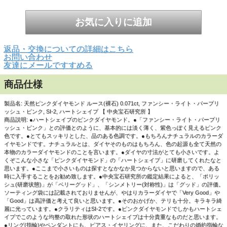
返品・交換についての詳細はこちら
▲白い背景で撮影しました。
お問い合わせ
友達にメールですすめる
商品仕様
製品名: 天然ピンクダイヤモンド ルース(裸石) 0.071ct, ファンシー・ライト・パープリ
ッシュ・ピンク, SI-2, ハートシェイプ 【 中央宝石研究所 】
商品説明: ●ハートシェイプのピンクダイヤモンド。●「ファンシー・ライト・パープリ
ッシュ・ピンク」との評価とのように、基本的には淡く薄く、紫色っぽく見えるピンク
色です。●とてもスッキリとした、品のある色調です。●もちろんナチュラルのカラーダ
イヤモンドです。ナチュラルとは、ダイヤそのものはもちろん、色の起源も全て天然の
本物のカラーダイヤモンドのことを言います。●ダイヤの寸法がとても小さいです。よ
くぞこんな小さな「ピンクダイヤモンド」の「ハートシェイプ」に研磨してくれたなと
思います。●ここまで小さいものは探すとなかなか見つからないと思いますので、ある
時に入手することをお勧め致します。●中央宝石研究所の鑑定結果によると、「ポリッ
シュ(研磨状態)」が「ベリーグッド」、「シンメトリー(対称性)」は「グッド」の評価。
ソーティング袋には記載されておりませんが、やはりカラーダイヤで「Very Good」や
「Good」は高評価と考えて良いと思います。●そのおかげか、テリも十分。キラキラ綺
麗に光っています。●クラリティはSI-2です。●ピンクダイヤモンドでしかもハートシェ
イプでこのような均整の取れた形状のハートシェイプは十分貴重なものだと思います。
●リング(指輪)やペンダントにも、ピアス・イヤリングに、また、こだわりの婚約指輪な