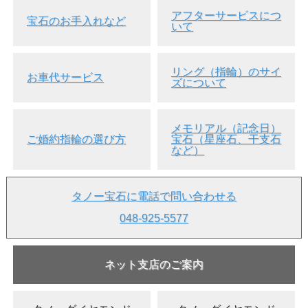
アフターサービスにつ
宝石のお手入れなど
いて
リング（指輪）のサイ
お車代サービス
ズについて
メモリアル（記念日）
ご婚約指輪の選び方
宝石（星座石、干支石
など）
タノー宝石に電話で問い合わせる
048-925-5577
ネット支店のご案内