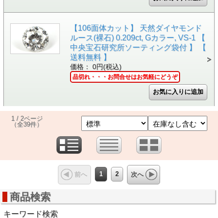
【106面体カット】 天然ダイヤモンド
ルース(裸石) 0.209ct, Gカラー, VS-1 【
中央宝石研究所ソーティング袋付 】 【
送料無料 】
価格： 0円(税込)
品切れ・・・お問合せはお気軽にどうぞ
1 / 2ページ
（全39件）
1
2
前へ
次へ
商品検索
キーワード検索