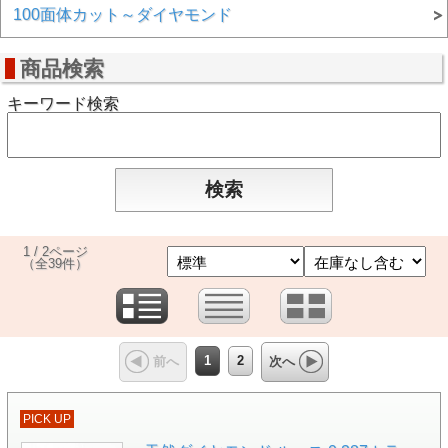
100面体カット～ダイヤモンド
商品検索
キーワード検索
1 / 2ページ
（全39件）
1
2
前へ
次へ
PICK UP