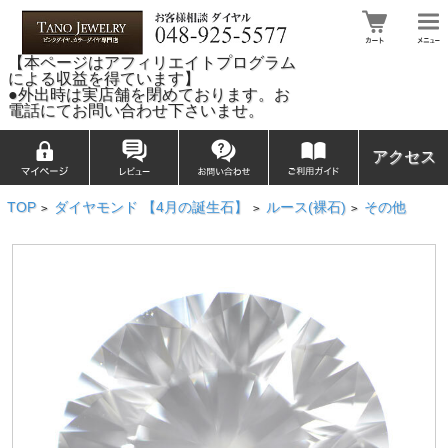
【本ページはアフィリエイトプログラム
による収益を得ています】
●外出時は実店舗を閉めております。お
電話にてお問い合わせ下さいませ。
アクセス
TOP
ダイヤモンド 【4月の誕生石】
ルース(裸石)
その他
>
>
>