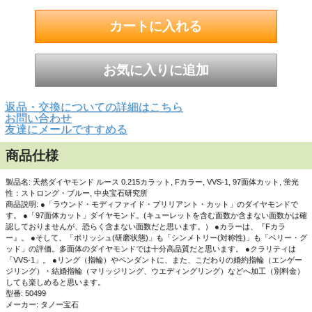
▲正面画像 白い背景で撮影しました。
返品・交換についての詳細はこちら
お問い合わせ
友達にメールですすめる
商品仕様
製品名: 天然ダイヤモンド ルース 0.215カラット, Fカラー, VVS-1, 97面体カット, 蛍光
性：ストロング・ブルー, 中央宝石研究所
商品説明: ●「ラウンド・モディファイド・ブリリアント・カット」のダイヤモンドで
す。 ●「97面体カット」ダイヤモンド。(キューレットを含む面数か含まない面数かは確
認しておりませんが、恐らく含まない面数だと思います。） ●カラーは、『Fカラ
ー』。 ●そして、「ポリッシュ(研磨状態)」も「シンメトリー(対称性)」も「ベリー・グ
ッド」の評価。多面体のダイヤモンドでは十分高品質だと思います。 ●クラリティは
「VVS-1」。 ●リング（指輪）やペンダントに、また、こだわりの婚約指輪（エンゲー
ジリング）・結婚指輪（マリッジリング、ウエディングリング）などへ加工（別料金）
しても楽しめると思います。
型番: 50499
メーカー: タノー宝石