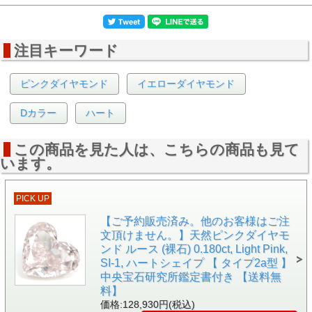
注目キーワード
▲正面画像 白い背景で撮影しました。
ピンクダイヤモンド
イエローダイヤモンド
Dカラー
ハート
この商品を見た人は、こちらの商品も見て
います。
PICK UP
【ご予約販売済み。他のお客様はご注
文頂けません。】天然ピンクダイヤモ
ンド ルース (裸石) 0.180ct, Light Pink,
SI-1, ハートシェイプ 【 タイプ2a型 】
中央宝石研究所鑑定書付き 【送料無
料】
価格:128,930円(税込)