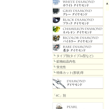
▲
┗
タイプ別(タイプ2a型など)
┗
鉱物結晶内包
┗
蛍光性
┗
特殊カット(形状)等
「4C」別