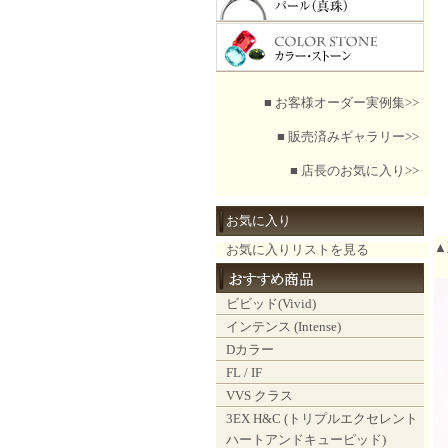
■ お客様オーダー実例集>>
■ 販売済みギャラリー>>
■ 店長のお気に入り>>
お気に入り
▲
お気に入りリストを見る
ビビッド(Vivid)
インテンス (Intense)
Dカラー
FL / IF
VVS クラス
3EX H&C (トリプルエクセレント
ハートアンドキューピッド)