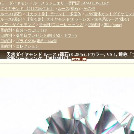
カラーダイヤモンド ルース＆ジュエリー専門店 TANO JEWELRY
>
ダイヤモンド 【4月の誕生石】
>
ルース(裸石)
>
その他
>
ルース(裸石)
>
【カット別】 ラウンド・多面体
>
～99面体カットダイヤモン
>
ルース(裸石)
>
【宝石別】 ダイヤモンド(カラーレス・無色系)ルース(裸石)
>
レア・ダイヤモンド
>
蛍光性(フローレッセンス)
>
強弱別
>
無し(none)
>
目的別
>
自分へのごほうび
>
目的別
>
誕生日プレゼント(贈り物・ギフト)
>
目的別
>
ブライダル(婚約・結婚)
>
目的別
>
コレクション
天然ダイヤモンド ルース (裸石) 0.284ct, Fカラー, VS-1,
究所ソーティング 【送料無料】