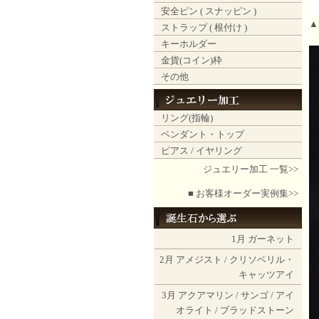
安全ピン ( スナッピン )
▲
ストラップ ( 根付け )
キーホルダー
金貨(コイン)枠
その他
リング(指輪)
ペンダント・トップ
ピアス / イヤリング
ジュエリー加工 一覧>>
■ お客様オーダー実例集>>
1月
ガーネット
2月
アメジスト
/
クリソベリル・
キャッツアイ
3月
アクアマリン
/
サンゴ
/
アイ
オライト
/
ブラッドストーン