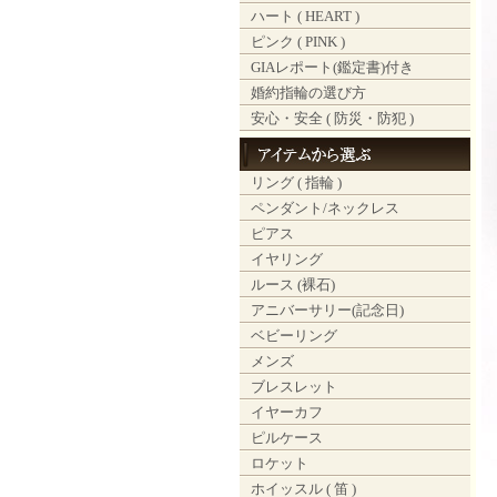
ハート ( HEART )
ピンク ( PINK )
GIAレポート(鑑定書)付き
婚約指輪の選び方
安心・安全 ( 防災・防犯 )
リング ( 指輪 )
ペンダント/ネックレス
ピアス
イヤリング
ルース (裸石)
アニバーサリー(記念日)
ベビーリング
メンズ
ブレスレット
イヤーカフ
ピルケース
ロケット
ホイッスル ( 笛 )