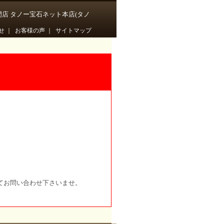
門店 タノー宝石ネット本店(タノ
せ
｜
お客様の声
｜
サイトマップ
てお問い合わせ下さいませ。