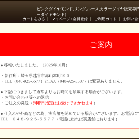
ピンクダイヤモンド,リング,ルース,カラーダイヤ販売専
ーダイヤモンド)
カートをみる
｜
マイページ / 会員登録
｜
ご利用ガイド
｜
お問い合
ご案内
● 移転いたしました。（2025年10月）
・新住所：埼玉県越谷市赤山本町10-6
・TEL（048-925-5577）とFAX（048-925-5587）は変更ありません。
● 下記につきまして通常よりもお時間を頂戴する場合がございます。
・お問い合わせ等への返信
・ご注文の発送（
到着日指定はお受けできかねます
）
● 仕入れや外商などの為、実店舗を閉めている場合がございます。お電話に
TEL ０４８-９２５-５５７７（電話に出れば実店舗におります）