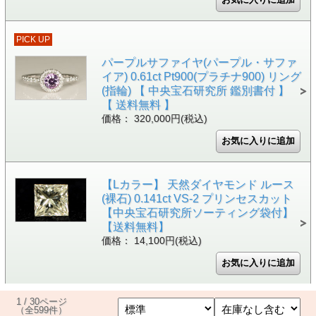
PICK UP
パープルサファイヤ(パープル・サファ
イア) 0.61ct Pt900(プラチナ900) リング
(指輪) 【 中央宝石研究所 鑑別書付 】
【 送料無料 】
価格： 320,000円(税込)
【Lカラー】 天然ダイヤモンド ルース
(裸石) 0.141ct VS-2 プリンセスカット
【中央宝石研究所ソーティング袋付】
【送料無料】
価格： 14,100円(税込)
1 / 30ページ
（全599件）