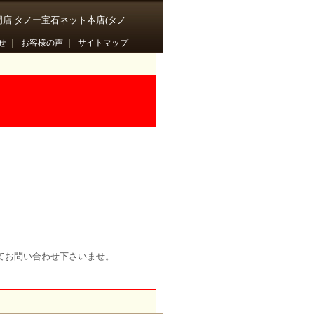
門店 タノー宝石ネット本店(タノ
せ
｜
お客様の声
｜
サイトマップ
てお問い合わせ下さいませ。