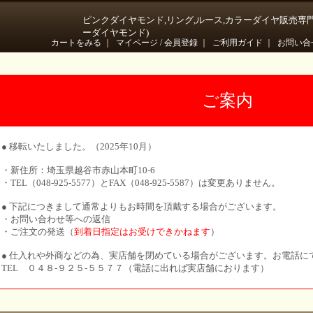
ピンクダイヤモンド,リング,ルース,カラーダイヤ販売専
ーダイヤモンド)
カートをみる
｜
マイページ / 会員登録
｜
ご利用ガイド
｜
お問い合
ご案内
● 移転いたしました。（2025年10月）
・新住所：埼玉県越谷市赤山本町10-6
・TEL（048-925-5577）とFAX（048-925-5587）は変更ありません。
● 下記につきまして通常よりもお時間を頂戴する場合がございます。
・お問い合わせ等への返信
・ご注文の発送（
到着日指定はお受けできかねます
）
● 仕入れや外商などの為、実店舗を閉めている場合がございます。お電話に
TEL ０４８-９２５-５５７７（電話に出れば実店舗におります）