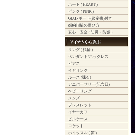
ハート ( HEART )
ピンク ( PINK )
GIAレポート(鑑定書)付き
婚約指輪の選び方
安心・安全 ( 防災・防犯 )
リング ( 指輪 )
ペンダント/ネックレス
ピアス
イヤリング
ルース (裸石)
アニバーサリー(記念日)
ベビーリング
メンズ
ブレスレット
イヤーカフ
ピルケース
ロケット
ホイッスル ( 笛 )