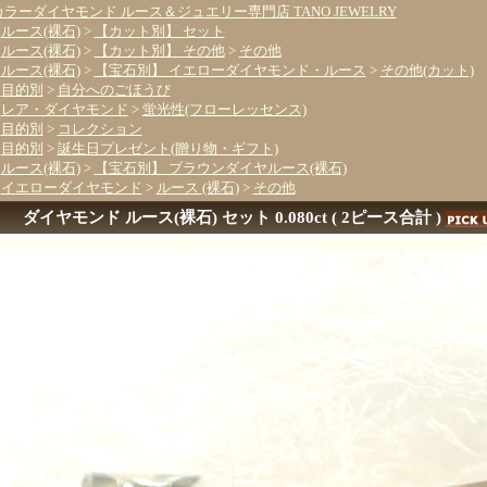
カラーダイヤモンド ルース＆ジュエリー専門店 TANO JEWELRY
>
ルース(裸石)
>
【カット別】 セット
>
ルース(裸石)
>
【カット別】 その他
>
その他
>
ルース(裸石)
>
【宝石別】 イエローダイヤモンド・ルース
>
その他(カット)
>
目的別
>
自分へのごほうび
>
レア・ダイヤモンド
>
蛍光性(フローレッセンス)
>
目的別
>
コレクション
>
目的別
>
誕生日プレゼント(贈り物・ギフト)
>
ルース(裸石)
>
【宝石別】 ブラウンダイヤルース(裸石)
>
イエローダイヤモンド
>
ルース (裸石)
>
その他
ダイヤモンド ルース(裸石) セット 0.080ct ( 2ピース合計 )