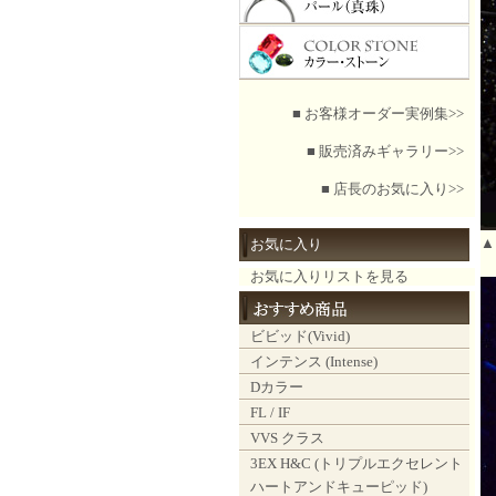
■ お客様オーダー実例集>>
■ 販売済みギャラリー>>
■ 店長のお気に入り>>
▲
お気に入り
お気に入りリストを見る
ビビッド(Vivid)
インテンス (Intense)
Dカラー
FL / IF
VVS クラス
3EX H&C (トリプルエクセレント
ハートアンドキューピッド)