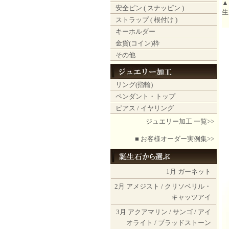
▲
安全ピン ( スナッピン )
生
ストラップ ( 根付け )
キーホルダー
金貨(コイン)枠
その他
リング(指輪)
ペンダント・トップ
ピアス / イヤリング
ジュエリー加工 一覧>>
■ お客様オーダー実例集>>
1月
ガーネット
2月
アメジスト
/
クリソベリル・
キャッツアイ
3月
アクアマリン
/
サンゴ
/
アイ
オライト
/
ブラッドストーン