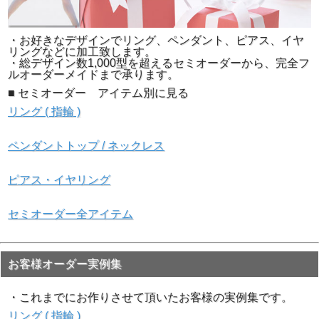
・お好きなデザインでリング、ペンダント、ピアス、イヤ
リングなどに加工致します。
・総デザイン数1,000型を超えるセミオーダーから、完全フ
ルオーダーメイドまで承ります。
■ セミオーダー アイテム別に見る
リング ( 指輪 )
ペンダントトップ / ネックレス
ピアス・イヤリング
▲裏面画像
セミオーダー全アイテム
お客様オーダー実例集
・これまでにお作りさせて頂いたお客様の実例集です。
リング ( 指輪 )