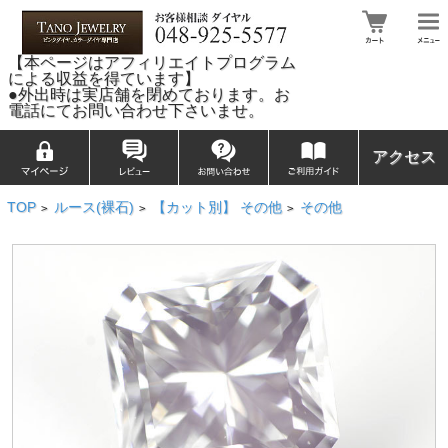
【本ページはアフィリエイトプログラム
による収益を得ています】
●外出時は実店舗を閉めております。お
電話にてお問い合わせ下さいませ。
アクセス
TOP
ルース(裸石)
【カット別】 その他
その他
>
>
>