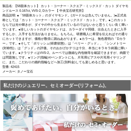
製品名: 【58面体カット】 カット・コーナー・スクエア・ミックスド・カット ダイヤモ
ンドルース 0.167ct, VVS-2, Dカラー 【 中央宝石研究所】
商品説明: ●「58面体カット」のダイヤモンド。(ガードルは含んでいません。)●正式名
▲白い背景で撮影しました。画像では黒く見える部分があり
称としては「カット・コーナー・スクエア・ミックスド・カット」です。●このカット
ますが、実際は透明でキラキラ輝くキレイなダイヤモンドで
ならでは光や輝きが、ダイヤの中から生まれているのではないかと思うくらい良く輝い
す。
ています。●珍しいカットのダイヤモンドは、カラーダイヤ同様、出合えたときに入手
するしか、入手する方法がありません。もちろん、研磨職人に希望を伝えればその通り
にカットできますが、価格が数倍に跳ねあがります。●カラーは、無色透明の「Dカラ
ー」です。●そして「ポリッシュ(研磨状態)」は「ベリー・グッド」、「シンメトリー
(対称性)」は「グッド」の評価。そのおかげかテリは十分、本当にキラキラ綺麗に輝い
ています。●クラリティはVVS-2。ルーペでは微細な内包物等を確認できますが、肉眼で
は問題無しです。●リング(指輪)やペンダントにも、片耳用ピアスや片耳用イヤリング
に、また、こだわりの婚約指輪などへ加工(別料金)しても楽しめると思います。
型番: 42415
メーカー: タノー宝石
私だけのジュエリー。セミオーダー(リフォーム)。
▲側面画像