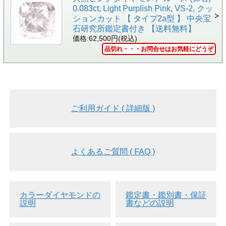
・
婚約指輪の選び方
0.083ct, Light Purplish Pink, VS-2, クッ
ションカット 【 タイプ2a型 】 中央宝
・
お客様オーダー実例集
石研究所鑑定書付き 【送料無料】
● キーワードから見てみる
価格:62,500円(税込)
品切れ・・・お問合せはお気軽にどうぞ
・
ダイヤモンド
・
ルース(裸石)
【 発送 】 ：
ご注文確定後、即日～3営業日以内に発
送致します。発送についての詳しい説明を見る
ご利用ガイド ( 詳細版 )
● 品番 ： 42415
● カラット ： 0.167ct
● カラー ： Dカラー
● 色の起源 ： Natural (ナチュラル)
● クラリティ ： VVS-2
よくあるご質問 ( FAQ )
● カット ： 58面体カット (ガードルは含まず)
Cut-Corner Sq. Mixed Cut (カット・コーナ
ー・スクエア・ミックスド・カット)
● 寸法 ： 3.27× 3.21 × 2.14 mm (最小径 × 最大径 × 厚さ)
● 蛍光性 ： None (なし)
カラーダイヤモンドの
鑑定書・鑑別書・保証
● 鑑定機関 ： 中央宝石研究所
説明
書などの説明
● 付属品 ： ・ソーティング袋 (中央宝石研究所発行) ・
ルースケース ・品質証明書