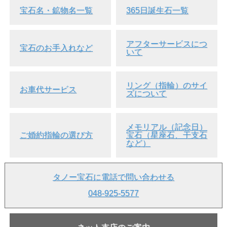
宝石名・鉱物名一覧
365日誕生石一覧
● 鑑定書について
鑑定書をご希望の場合は、別料金にて承ります。
アフターサービスにつ
宝石のお手入れなど
納期は約1～2週間延長されます。
いて
鑑定書とダイヤをご一緒に発送致します。
鑑定書 ご注文ページ>>
リング（指輪）のサイ
お車代サービス
【 重要なお知らせ 】
ズについて
●こちらの商品は、
返品・交換・キャンセル等は一切お断り
しております
。
返品・交換・キャンセル等についての詳し
い説明を読む
メモリアル（記念日）
ご婚約指輪の選び方
宝石（星座石、干支石
●実店舗等と在庫を共有しております。稀ではございます
など）
が、
ご注文のタイミングによりましては、こちらのページか
らご注文が完了しても実際には品切れとなっている場合もご
ざいます
。
タノー宝石に電話で問い合わせる
あらかじめご了承下さいませ。
048-925-5577
●お問い合わせ等はお気軽にご連絡下さい。