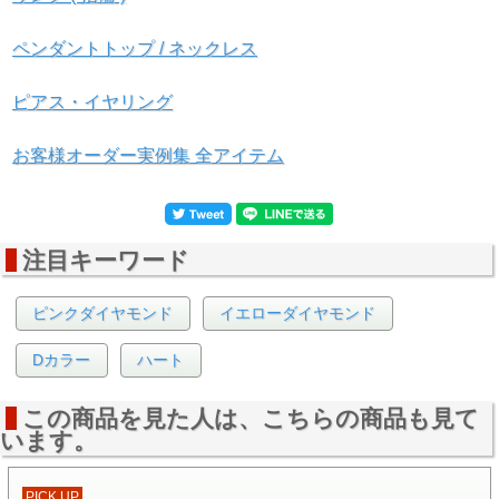
ペンダントトップ / ネックレス
▲中央宝石研究所 ソーティング画像
ピアス・イヤリング
お客様オーダー実例集 全アイテム
注目キーワード
ピンクダイヤモンド
イエローダイヤモンド
▲ルースケースイメージ画像
Dカラー
ハート
●もちろん、ナチュラルのダイヤモンドです。ナチュラルと
は、ダイヤモンドそのものもカラーも、全て天然で本物であ
この商品を見た人は、こちらの商品も見て
ると鑑定されたダイヤモンドのことを言います。
います。
●「58面体カット」のダイヤモンド。(ガードルは含んでいま
せん。)
PICK UP