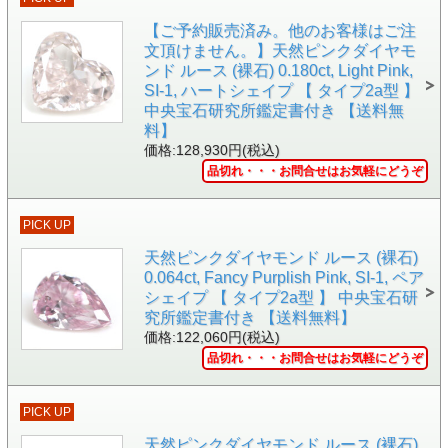
●正式名称としては「カット・コーナー・スクエア・ミック
スド・カット」です。
【ご予約販売済み。他のお客様はご注
文頂けません。】天然ピンクダイヤモ
●このカットならでは光や輝きが、ダイヤの中から生まれて
ンド ルース (裸石) 0.180ct, Light Pink,
いるのではないかと思うくらい良く輝いています。
SI-1, ハートシェイプ 【 タイプ2a型 】
●珍しいカットのダイヤモンドは、カラーダイヤ同様、出合
中央宝石研究所鑑定書付き 【送料無
えたときに入手するしか、入手する方法がありません。もち
料】
ろん、研磨職人に希望を伝えればその通りにカットできます
価格:128,930円(税込)
が、価格が数倍に跳ねあがります。
品切れ・・・お問合せはお気軽にどうぞ
カット(64種類の様々な)を見てみる >>
●カラーは、無色透明の「Dカラー」です。
PICK UP
●そして「ポリッシュ(研磨状態)」は「ベリー・グッド」、
天然ピンクダイヤモンド ルース (裸石)
「シンメトリー(対称性)」は「グッド」の評価。そのおかげ
0.064ct, Fancy Purplish Pink, SI-1, ペア
かテリは十分、本当にキラキラ綺麗に輝いています。
シェイプ 【 タイプ2a型 】 中央宝石研
●クラリティはVVS-2。ルーペでは微細な内包物等を確認で
究所鑑定書付き 【送料無料】
きますが、肉眼では問題無しです。
価格:122,060円(税込)
品切れ・・・お問合せはお気軽にどうぞ
●リング(指輪)やペンダントにも、片耳用ピアスや片耳用イ
ヤリングに、また、こだわりの婚約指輪などへ加工(別料金)
しても楽しめると思います。
PICK UP
・
ジュエリー加工を全て見る
天然ピンクダイヤモンド ルース (裸石)