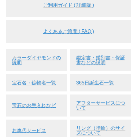
ご利用ガイド ( 詳細版 )
よくあるご質問 ( FAQ )
カラーダイヤモンドの
鑑定書・鑑別書・保証
説明
書などの説明
宝石名・鉱物名一覧
365日誕生石一覧
アフターサービスにつ
宝石のお手入れなど
いて
リング（指輪）のサイ
お車代サービス
ズについて