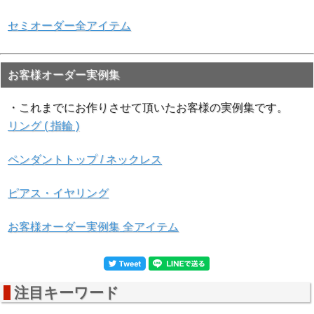
セミオーダー全アイテム
お客様オーダー実例集
▲中央宝石研究所 ソーティ
・これまでにお作りさせて頂いたお客様の実例集です。
ング袋画像
リング ( 指輪 )
▲ケースイメージです。ケ
ペンダントトップ / ネックレス
ース内のリングやペンダン
トなどは撮影用であり、ケ
ースには含まれません。
ピアス・イヤリング
商品ご説明
お客様オーダー実例集 全アイテム
●ナチュラルのダイヤモンドです。
ナチュラルとは、ダイヤそのものも天然の本物、カラーの
起源(色がついた要因)も天然の本物のダイヤモンドのこと
を言います。
●カラーは「Gカラー」ですので僅かに黄色とされます
注目キーワード
が、リングにセッティングしたためかまず感じないと思い
ます。テリは十分、キレイに輝いています。