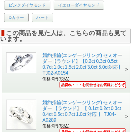
ピンクダイヤモンド
イエローダイヤモンド
●クラリティは「SI-1」です。内包物などはルーペですと
小さな亀裂がダイや中央付近に見えますが、肉眼ではまず
問題ナシです。
Dカラー
ハート
●カットは「エクセレント」。とてもキレイに輝いていま
す。
この商品を見た人は、こちらの商品も見て
います。
・
セミオーダー全て
・
婚約指輪の選び方
キーワードから見る>>
・
ルース(裸石)
・
ダイヤモンド(販売中)
・
ダイヤ(販
婚約指輪(エンゲージリング) セミオー
売済み)
・
カラーダイヤモンドの詳しい説明
ダー【ラウンド】【0.2ct 0.3ct 0.5ct
0.7ct 1.0ct 1.5ct 2.0ct 3.0ct 5.0ct対応】
商品詳細
TJ02-A0154
納期
ご注文確定後、約2～3週間で発送
価格:0円(税込)
します。
品切れ・・・お問合せはお気軽にどうぞ
>>納期についての詳しい説明を読
む
お急ぎの場合は、お気軽にお問合せ下さいま
せ。
婚約指輪(エンゲージリング) セミオー
ダー 【ラウンド】 【 0.1ct 0.2ct 0.3ct
品番
03816
0.4ct 0.5ct 0.7ct 1.0ct 対応 】 TJ04-
A0289
カラット
0.363ct
価格:0円(税込)
カラー
Gカラー