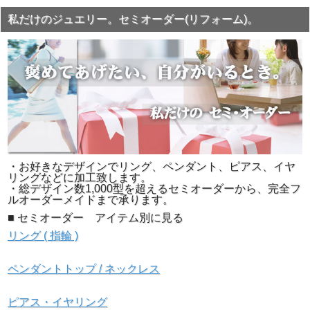
私だけのジュエリー。セミオーダー(リフォーム)。
▲正面画像 優美な曲線と
▲側面画像1 センターダイ
一定以上の強度を併せ持つ
ヤの部分が多少出ています
絶妙なデザインです。
が、かつての立て爪に比べ
ると格段に収まりが良くな
っています。
・お好きなデザインでリング、ペンダント、ピアス、イヤ
リングなどに加工致します。
・総デザイン数1,000型を超えるセミオーダーから、完全フ
ルオーダーメイドまで承ります。
■ セミオーダー アイテム別に見る
リング ( 指輪 )
▲側面画像2 優美な曲線と
▲ 裏面画像 リングの内側
一定以上の強度を併せ持つ
の角を軽く取り、丸みを持
ペンダントトップ / ネックレス
絶妙なデザインです。
たせています。このおかげ
で着脱や着け心地が格段に
良くなっています。
ピアス・イヤリング