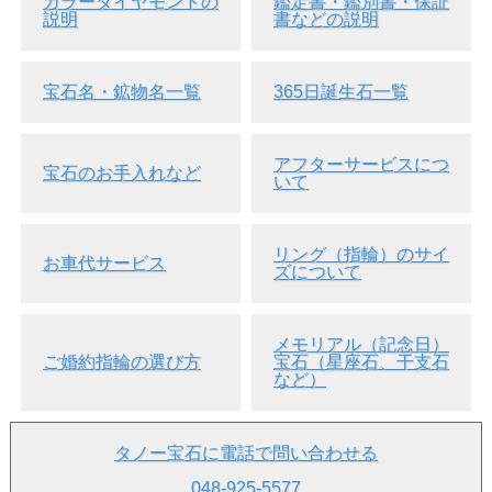
カラーダイヤモンドの
鑑定書・鑑別書・保証
説明
書などの説明
重要なお知らせ
●こちらの商品は、
返品・交換・キャンセル等は一切お断
りしております
。
宝石名・鉱物名一覧
365日誕生石一覧
●在庫を実店舗等と共有しております。
ご注文のタイミン
グによりましては、実際には品切れしている場合がござい
ます
。
●為替相場、ダイヤモンド・地金相場等により価格は予告
アフターサービスにつ
なく変更することがございます。
宝石のお手入れなど
いて
あらかじめご了承下さいませ。
●お問い合わせ等はお気軽にご連絡下さい。
リング（指輪）のサイ
お車代サービス
ズについて
■価格表示に付きまして
・販売済みのため、価格は「0円」と表示しております。
メモリアル（記念日）
・お問い合わせ等につきましては、TEL、メール等でお
ご婚約指輪の選び方
宝石（星座石、干支石
気軽にご連絡下さいませ。
など）
タノー宝石に電話で問い合わせる
048-925-5577