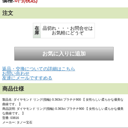
価格:
0円
(税込)
注文
在
品切れ・・・お問合せは
庫
お気軽にどうぞ
返品・交換についての詳細はこちら
お問い合わせ
友達にメールですすめる
商品仕様
製品名: ダイヤモンド リング(指輪) 0.363ct プラチナ900 【 女性らしい柔らかな優美な
曲線です。 】
商品説明: ダイヤモンド リング(指輪) 0.363ct プラチナ900 【 女性らしい柔らかな優美
な曲線です。 】
型番: 03816
▼各画像をクリックすると、拡大画像をご覧いただけま
メーカー: タノー宝石
す。