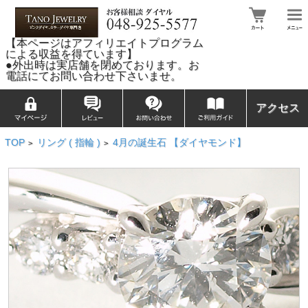
【本ページはアフィリエイトプログラム
による収益を得ています】
●外出時は実店舗を閉めております。お
電話にてお問い合わせ下さいませ。
アクセス
TOP
リング ( 指輪 )
4月の誕生石 【ダイヤモンド】
>
>