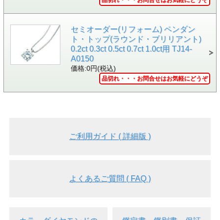
品切れ・・・お問合せはお気軽にどうぞ
色の起源
natural (天然)
セミオーダー(リフォーム) ペンダン
クラリテ
SI-1
ィ
ト・トップ(ラウンド・ブリリアント)
0.2ct 0.3ct 0.5ct 0.7ct 1.0ct用 TJ14-
カット
Excellent ( エクセレント )
A0150
価格:0円(税込)
鑑定機関
中央宝石研究所
品切れ・・・お問合せはお気軽にどうぞ
寸法
4.59 × 4.62 × 2.82 mm (縦 × 横 × 全高)
蛍光性
Faint (弱い)
地金
Pt900 ( プラチナ900 )
サイドス
ご利用ガイド ( 詳細版 )
ダイヤモンド 4ピース(合計0.08ct)
トーン
リング寸
最大幅:約4.5ｍｍ、高さ:約4.1ｍｍ、腕部 幅:
法
約2.2mm、厚さ:約1.6mm
よくあるご質問 ( FAQ )
総重量
約4.0g (リングのサイズにより異なります)
付属品
●鑑定書 ( 中央宝石研究所発行 )
●ケース
●品質証明書