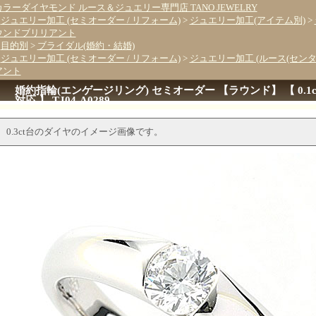
カラーダイヤモンド ルース＆ジュエリー専門店 TANO JEWELRY
>
ジュエリー加工 (セミオーダー / リフォーム)
>
ジュエリー加工(アイテム別)
>
ウンドブリリアント
>
目的別
>
ブライダル(婚約・結婚)
>
ジュエリー加工 (セミオーダー / リフォーム)
>
ジュエリー加工 (ルース(セン
アント
婚約指輪(エンゲージリング) セミオーダー 【ラウンド】 【 0.1ct 0.2ct 0.3c
対応 】 TJ04-A0289
0.3ct台のダイヤのイメージ画像です。