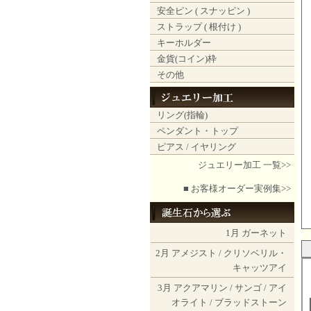
安全ピン ( スナッピン )
ストラップ ( 根付け )
キーホルダー
金貨(コイン)枠
その他
リング(指輪)
ペンダント・トップ
ピアス / イヤリング
ジュエリー加工 一覧>>
■ お客様オーダー実例集>>
1月
ガーネット
2月
アメジスト
/
クリソベリル・
キャッツアイ
3月
アクアマリン
/
サンゴ
/
アイ
オライト
/
ブラッドストーン