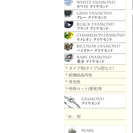
┗
タイプ別(タイプ2a型など)
┗
鉱物結晶内包
┗
蛍光性
┗
特殊カット(形状)等
「4C」別