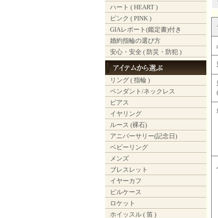
ハート ( HEART )
ピンク ( PINK )
GIAレポート(鑑定書)付き
婚約指輪の選び方
安心・安全 ( 防災・防犯 )
リング ( 指輪 )
ペンダント/ネックレス
ピアス
イヤリング
ルース (裸石)
アニバーサリー(記念日)
ベビーリング
メンズ
ブレスレット
イヤーカフ
ピルケース
ロケット
ホイッスル ( 笛 )