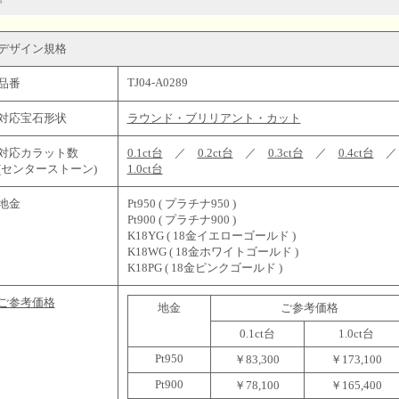
デザイン規格
TJ04-A0289
品番
対応宝石形状
ラウンド・ブリリアント・カット
対応カラット数
0.1ct台
／
0.2ct台
／
0.3ct台
／
0.4ct台
(センターストーン)
1.0ct台
地金
Pt950 ( プラチナ950 )
Pt900 ( プラチナ900 )
K18YG ( 18金イエローゴールド )
K18WG ( 18金ホワイトゴールド )
K18PG ( 18金ピンクゴールド )
ご参考価格
地金
ご参考価格
0.1ct台
1.0ct台
Pt950
￥83,300
￥173,100
Pt900
￥78,100
￥165,400