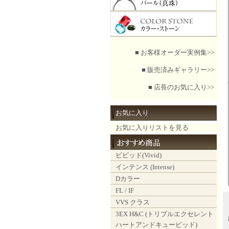
■ お客様オーダー実例集>>
■ 販売済みギャラリー>>
■ 店長のお気に入り>>
お気に入り
お気に入りリストを見る
ビビッド(Vivid)
インテンス (Intense)
Dカラー
FL / IF
VVS クラス
3EX H&C (トリプルエクセレント
ハートアンドキューピッド)