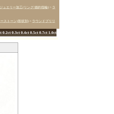
ジュエリー加工(リング/婚約指輪)
>
ラ
ターストーン)形状別)
>
ラウンドブリリ
t 0.4ct 0.5ct 0.7ct 1.0ct