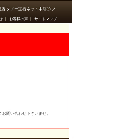
門店 タノー宝石ネット本店(タノ
せ
｜
お客様の声
｜
サイトマップ
てお問い合わせ下さいませ。