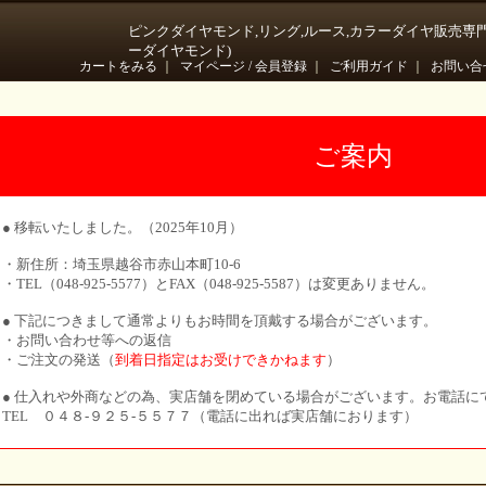
ピンクダイヤモンド,リング,ルース,カラーダイヤ販売専
ーダイヤモンド)
カートをみる
｜
マイページ / 会員登録
｜
ご利用ガイド
｜
お問い合
ご案内
● 移転いたしました。（2025年10月）
・新住所：埼玉県越谷市赤山本町10-6
・TEL（048-925-5577）とFAX（048-925-5587）は変更ありません。
● 下記につきまして通常よりもお時間を頂戴する場合がございます。
・お問い合わせ等への返信
・ご注文の発送（
到着日指定はお受けできかねます
）
● 仕入れや外商などの為、実店舗を閉めている場合がございます。お電話に
TEL ０４８-９２５-５５７７（電話に出れば実店舗におります）