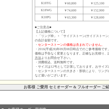
K18YG
￥60,800
￥125,100
K18WG
￥74,600
￥152,900
K18PG
￥63,300
￥128,600
■ご注意点■
【上記価格について】
・「リング枠」 + 「サイドストーン(サイドストーン
の合計金額です。
・
センターストーンの価格は含まれていません。
・2016(平成28)年09月08日時点でのご参考価格
価格は予告なく変更となります。正確なお見積り、
方法
よりお問合せ下さい。
・消費税込、送料無料です。
・サイズは12号として計算しております。おサイズ
・センターストーンの大きさ・形状により、リング
など違いがございます。
お客様 ご愛用 セミオーダー & フルオーダー ご