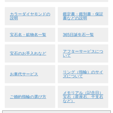
カラーダイヤモンドの
鑑定書・鑑別書・保証
説明
書などの説明
宝石名・鉱物名一覧
365日誕生石一覧
アフターサービスにつ
宝石のお手入れなど
いて
リング（指輪）のサイ
お車代サービス
ズについて
メモリアル（記念日）
ご婚約指輪の選び方
宝石（星座石、干支石
など）