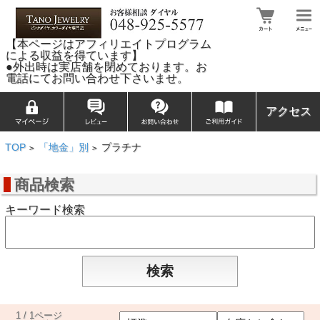
【本ページはアフィリエイトプログラム
による収益を得ています】
●外出時は実店舗を閉めております。お
電話にてお問い合わせ下さいませ。
アクセス
TOP
「地金」別
プラチナ
>
>
商品検索
キーワード検索
1 / 1ページ